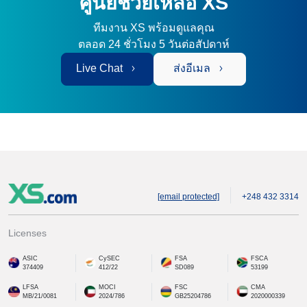
ศูนย์ช่วยเหลือ XS
ทีมงาน XS พร้อมดูแลคุณ
ตลอด 24 ชั่วโมง 5 วันต่อสัปดาห์
Live Chat
ส่งอีเมล
[email protected]
+248 432 3314
Licenses
ASIC
CySEC
FSA
FSCA
374409
412/22
SD089
53199
LFSA
MOCI
FSC
CMA
MB/21/0081
2024/786
GB25204786
2020000339