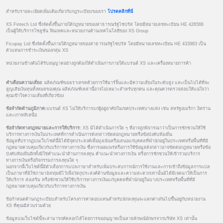
สำหรับรายละเอียดเพิ่มเติมเกี่ยวกับกฎระเบียบของเรา
โปรดคลิกที่นี่
XS Fintech Ltd ซึ่งจัดตั้งขึ้นภายใต้กฎหมายของสาธารณรัฐไซปรัส โดยมีหมายเลขทะเบียน HE 426566
เป็นผู้ให้บริการโซลูชั่น ฟินเทคและหน่วยงานด้านเทคโนโลยีของ XS Group
Ficupay Ltd ซึ่งจัดตั้งขึ้นภายใต้กฎหมายของสาธารณรัฐไซปรัส โดยมีหมายเลขทะเบียน HE 433983 เป็น
ตัวแทนการชำระเงินของกลุ่ม XS
หน่วยงานข้างต้นได้รับอนุญาตอย่างถูกต้องให้ดำเนินการภายใต้แบรนด์ XS และเครื่องหมายการค้า
คำเตือนความเสี่ยง:
ผลิตภัณฑ์ของเราเทรดด้วยการใช้มาร์จิ้นและมีความเสี่ยงในระดับสูง และเป็นไปได้ที่จะ
สูญเสียเงินทุนทั้งหมดของคุณ ผลิตภัณฑ์เหล่านี้อาจไม่เหมาะสำหรับทุกคน และคุณควรตรวจสอบให้แน่ใจว่า
คุณเข้าใจความเสี่ยงที่เกี่ยวข้อง
ข้อจำกัดด้านภูมิภาค:
แบรนด์ XS ไม่ให้บริการแก่ผู้อยู่อาศัยในเขตประเทศบางแห่ง เช่น สหรัฐอเมริกา อิหร่าน
และเกาหลีเหนือ
ข้อจำกัดทางกฎหมายและการให้บริการ:
XS มิได้ดำเนินการใด ๆ ที่อาจถูกพิจารณาว่าเป็นการชักชวนให้ใช้
บริการทางการเงินในประเทศที่การดำเนินการดังกล่าวขัดต่อกฎหมายหรือข้อบังคับท้องถิ่น
ข้อมูลที่ปรากฏบนเว็บไซต์นี้มิได้มีจุดประสงค์เพื่อมุ่งเน้นหรือเสนอแก่บุคคลที่พำนักอยู่ในประเทศหรือพื้นที่ที่มี
กฎหมายควบคุมเกี่ยวกับบริการทางการเงิน ซึ่งการเผยแพร่หรือการใช้ข้อมูลดังกล่าวอาจขัดต่อกฎหมายหรือข้อ
บังคับท้องถิ่นอีกทั้งมิใช่คำแนะนำด้านการลงทุน คำแนะนำทางการเงิน หรือการชักชวนให้เข้าร่วมบริการ
ทางการเงินหรือกิจกรรมการลงทุนใด ๆ
นอกจากนี้เว็บไซต์นี้มีตัวเลือกการแปลภาษาสำหรับเพิ่มประสบการณ์การใช้งานและการเข้าถึงข้อมูลการแปล
เป็นภาษาที่มิใช่ภาษาอังกฤษมีไว้เพื่อวัตถุประสงค์ด้านข้อมูลและความสะดวกเท่านั้นมิได้มีเจตนาให้เป็นการ
ให้บริการ ส่งเสริม หรือชักชวนให้ใช้บริการทางการเงินแก่บุคคลที่พำนักอยู่ในบางประเทศหรือพื้นที่ที่มี
กฎหมายควบคุมเกี่ยวกับบริการทางการเงิน
ข้อกำหนดด้านกฎระเบียบสำหรับโครงการค่าตอบแทนสำหรับนักลงทุนจะแตกต่างกันไปขึ้นอยู่กับหน่วยงาน
XS ที่คุณมีส่วนร่วมด้วย
ข้อมูลบนเว็บไซต์นี้จะสามารถคัดลอกได้โดยการขออนุญาตเป็นลายลักษณ์อักษรจากบริษัท XS เท่านั้น