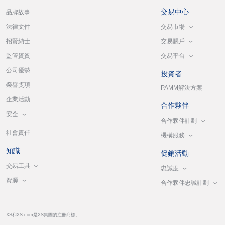
交易中心
品牌故事
交易市場
法律文件
交易賬戶
招賢納士
交易平台
監管資質
公司優勢
投資者
榮譽獎項
PAMM解決方案
企業活動
合作夥伴
安全
合作夥伴計劃
社會責任
機構服務
知識
促銷活動
交易工具
忠誠度
資源
合作夥伴忠誠計劃
XS和XS.com是XS集團的注冊商標。