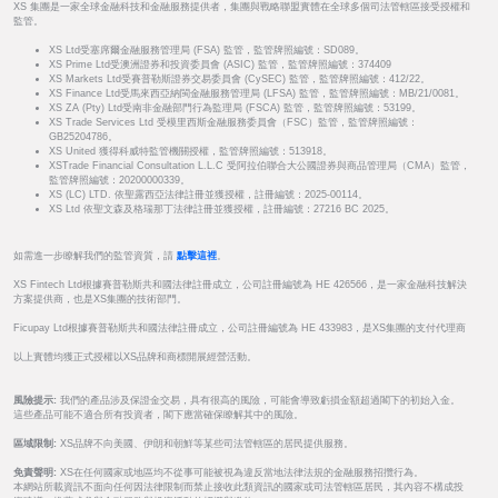
XS 集團是一家全球金融科技和金融服務提供者，集團與戰略聯盟實體在全球多個司法管轄區接受授權和
監管。
XS Ltd受塞席爾金融服務管理局 (FSA) 監管，監管牌照編號：SD089。
XS Prime Ltd受澳洲證券和投資委員會 (ASIC) 監管，監管牌照編號：374409
XS Markets Ltd受賽普勒斯證券交易委員會 (CySEC) 監管，監管牌照編號：412/22。
XS Finance Ltd受馬來西亞納閩金融服務管理局 (LFSA) 監管，監管牌照編號：MB/21/0081。
XS ZA (Pty) Ltd受南非金融部門行為監理局 (FSCA) 監管，監管牌照編號：53199。
XS Trade Services Ltd 受模里西斯金融服務委員會（FSC）監管，監管牌照編號：
GB25204786。
XS United 獲得科威特監管機關授權，監管牌照編號：513918。
XSTrade Financial Consultation L.L.C 受阿拉伯聯合大公國證券與商品管理局（CMA）監管，
監管牌照編號：20200000339。
XS (LC) LTD. 依聖露西亞法律註冊並獲授權，註冊編號：2025-00114。
XS Ltd 依聖文森及格瑞那丁法律註冊並獲授權，註冊編號：27216 BC 2025。
如需進一步瞭解我們的監管資質，請
點擊這裡
。
XS Fintech Ltd根據賽普勒斯共和國法律註冊成立，公司註冊編號為 HE 426566，是一家金融科技解決
方案提供商，也是XS集團的技術部門。
Ficupay Ltd根據賽普勒斯共和國法律註冊成立，公司註冊編號為 HE 433983，是XS集團的支付代理商
以上實體均獲正式授權以XS品牌和商標開展經營活動。
風險提示:
我們的產品涉及保證金交易，具有很高的風險，可能會導致虧損金額超過閣下的初始入金。
這些產品可能不適合所有投資者，閣下應當確保瞭解其中的風險。
區域限制:
XS品牌不向美國、伊朗和朝鮮等某些司法管轄區的居民提供服務。
免責聲明:
XS在任何國家或地區均不從事可能被視為違反當地法律法規的金融服務招攬行為。
本網站所載資訊不面向任何因法律限制而禁止接收此類資訊的國家或司法管轄區居民，其內容不構成投