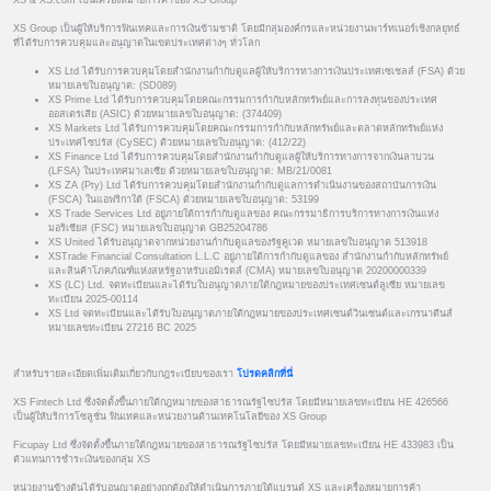
XS Group เป็นผู้ให้บริการฟินเทคและการเงินข้ามชาติ โดยมีกลุ่มองค์กรและหน่วยงานพาร์ทเนอร์เชิงกลยุทธ์
ที่ได้รับการควบคุมและอนุญาตในเขตประเทศต่างๆ ทั่วโลก
XS Ltd ได้รับการควบคุมโดยสำนักงานกำกับดูแลผู้ให้บริการทางการเงินประเทศเซเชลส์ (FSA) ด้วย
หมายเลขใบอนุญาต: (SD089)
XS Prime Ltd ได้รับการควบคุมโดยคณะกรรมการกำกับหลักทรัพย์และการลงทุนของประเทศ
ออสเตรเลีย (ASIC) ด้วยหมายเลขใบอนุญาต: (374409)
XS Markets Ltd ได้รับการควบคุมโดยคณะกรรมการกำกับหลักทรัพย์และตลาดหลักทรัพย์แห่ง
ประเทศไซปรัส (CySEC) ด้วยหมายเลขใบอนุญาต: (412/22)
XS Finance Ltd ได้รับการควบคุมโดยสำนักงานกำกับดูแลผู้ให้บริการทางการจากเงินลาบวน
(LFSA) ในประเทศมาเลเซีย ด้วยหมายเลขใบอนุญาต: MB/21/0081
XS ZA (Pty) Ltd ได้รับการควบคุมโดยสำนักงานกำกับดูแลการดำเนินงานของสถาบันการเงิน
(FSCA) ในแอฟริกาใต้ (FSCA) ด้วยหมายเลขใบอนุญาต: 53199
XS Trade Services Ltd อยู่ภายใต้การกำกับดูแลของ คณะกรรมาธิการบริการทางการเงินแห่ง
มอริเชียส (FSC) หมายเลขใบอนุญาต GB25204786
XS United ได้รับอนุญาตจากหน่วยงานกำกับดูแลของรัฐคูเวต หมายเลขใบอนุญาต 513918
XSTrade Financial Consultation L.L.C อยู่ภายใต้การกำกับดูแลของ สำนักงานกำกับหลักทรัพย์
และสินค้าโภคภัณฑ์แห่งสหรัฐอาหรับเอมิเรตส์ (CMA) หมายเลขใบอนุญาต 20200000339
XS (LC) Ltd. จดทะเบียนและได้รับใบอนุญาตภายใต้กฎหมายของประเทศเซนต์ลูเซีย หมายเลข
ทะเบียน 2025-00114
XS Ltd จดทะเบียนและได้รับใบอนุญาตภายใต้กฎหมายของประเทศเซนต์วินเซนต์และเกรนาดีนส์
หมายเลขทะเบียน 27216 BC 2025
สำหรับรายละเอียดเพิ่มเติมเกี่ยวกับกฎระเบียบของเรา
โปรดคลิกที่นี่
XS Fintech Ltd ซึ่งจัดตั้งขึ้นภายใต้กฎหมายของสาธารณรัฐไซปรัส โดยมีหมายเลขทะเบียน HE 426566
เป็นผู้ให้บริการโซลูชั่น ฟินเทคและหน่วยงานด้านเทคโนโลยีของ XS Group
Ficupay Ltd ซึ่งจัดตั้งขึ้นภายใต้กฎหมายของสาธารณรัฐไซปรัส โดยมีหมายเลขทะเบียน HE 433983 เป็น
ตัวแทนการชำระเงินของกลุ่ม XS
หน่วยงานข้างต้นได้รับอนุญาตอย่างถูกต้องให้ดำเนินการภายใต้แบรนด์ XS และเครื่องหมายการค้า