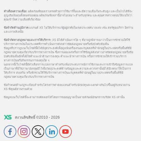
คำเตือนความเสี่ยง:
ผลิตภัณฑ์ของเราเทรดด้วยการใช้มาร์จิ้นและมีความเสี่ยงในระดับสูง และเป็นไปได้ที่จะ
สูญเสียเงินทุนทั้งหมดของคุณ ผลิตภัณฑ์เหล่านี้อาจไม่เหมาะสำหรับทุกคน และคุณควรตรวจสอบให้แน่ใจว่า
คุณเข้าใจความเสี่ยงที่เกี่ยวข้อง
ข้อจำกัดด้านภูมิภาค:
แบรนด์ XS ไม่ให้บริการแก่ผู้อยู่อาศัยในเขตประเทศบางแห่ง เช่น สหรัฐอเมริกา อิหร่าน
และเกาหลีเหนือ
ข้อจำกัดทางกฎหมายและการให้บริการ:
XS มิได้ดำเนินการใด ๆ ที่อาจถูกพิจารณาว่าเป็นการชักชวนให้ใช้
บริการทางการเงินในประเทศที่การดำเนินการดังกล่าวขัดต่อกฎหมายหรือข้อบังคับท้องถิ่น
ข้อมูลที่ปรากฏบนเว็บไซต์นี้มิได้มีจุดประสงค์เพื่อมุ่งเน้นหรือเสนอแก่บุคคลที่พำนักอยู่ในประเทศหรือพื้นที่ที่มี
กฎหมายควบคุมเกี่ยวกับบริการทางการเงิน ซึ่งการเผยแพร่หรือการใช้ข้อมูลดังกล่าวอาจขัดต่อกฎหมายหรือข้อ
บังคับท้องถิ่นอีกทั้งมิใช่คำแนะนำด้านการลงทุน คำแนะนำทางการเงิน หรือการชักชวนให้เข้าร่วมบริการ
ทางการเงินหรือกิจกรรมการลงทุนใด ๆ
นอกจากนี้เว็บไซต์นี้มีตัวเลือกการแปลภาษาสำหรับเพิ่มประสบการณ์การใช้งานและการเข้าถึงข้อมูลการแปล
เป็นภาษาที่มิใช่ภาษาอังกฤษมีไว้เพื่อวัตถุประสงค์ด้านข้อมูลและความสะดวกเท่านั้นมิได้มีเจตนาให้เป็นการ
ให้บริการ ส่งเสริม หรือชักชวนให้ใช้บริการทางการเงินแก่บุคคลที่พำนักอยู่ในบางประเทศหรือพื้นที่ที่มี
กฎหมายควบคุมเกี่ยวกับบริการทางการเงิน
ข้อกำหนดด้านกฎระเบียบสำหรับโครงการค่าตอบแทนสำหรับนักลงทุนจะแตกต่างกันไปขึ้นอยู่กับหน่วยงาน
XS ที่คุณมีส่วนร่วมด้วย
ข้อมูลบนเว็บไซต์นี้จะสามารถคัดลอกได้โดยการขออนุญาตเป็นลายลักษณ์อักษรจากบริษัท XS เท่านั้น
สงวนลิขสิทธิ์ ©2010 - 2026