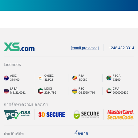
[email protected]
+248 432 3314
Licenses
ASIC
CySEC
FSA
FSCA
374409
412/22
SD089
53199
LFSA
MOCI
FSC
CMA
MB/21/0081
2024/786
GB25204786
2020000339
การรักษาความปลอดภัย
ซื้อขาย
ประวัติบริษัท