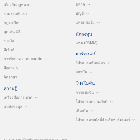
ตลาด
เกี่ยวกับกฎหมาย
บัญชี
ร่วมงานกับเรา
แพลตฟอร์ม
กฎระเบียบ
จุดเด่น XS
นักลงทุน
รางวัล
แพม (PAMM)
อีเว้นท์
พาร์ทเนอร์
การรักษาความปลอดภัย
โปรแกรมพันธมิตร
สื่อต่าง ๆ
สถาบัน
จิตอาสา
โปรโมชั่น
ความรู้
การแข่งขัน
เครื่องมือการเทรด
โปรแกรมความภักดี
แหล่งข้อมูล
เพิ่มเติม
โปรแกรมรอยัลตี้สำหรับพาร์ทเนอร์
XS & XS.com เป็นเครื่องหมายการค้าของ XS Group