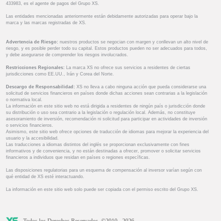
433983, es el agente de pagos del Grupo XS.
Las entidades mencionadas anteriormente están debidamente autorizadas para operar bajo la
marca y las marcas registradas de XS.
Advertencia de Riesgo:
nuestros productos se negocian con margen y conllevan un alto nivel de
riesgo, y es posible perder todo su capital. Estos productos pueden no ser adecuados para todos,
y debe asegurarse de comprender los riesgos involucrados.
Restricciones Regionales:
La marca XS no ofrece sus servicios a residentes de ciertas
jurisdicciones como EE.UU., Irán y Corea del Norte.
Descargo de Responsabilidad:
XS no lleva a cabo ninguna acción que pueda considerarse una
solicitud de servicios financieros en países donde dichas acciones sean contrarias a la legislación
o normativa local.
La información en este sitio web no está dirigida a residentes de ningún país o jurisdicción donde
su distribución o uso sea contrario a la legislación o regulación local. Además, no constituye
asesoramiento de inversión, recomendación ni solicitud para participar en actividades de inversión
o servicios financieros.
Asimismo, este sitio web ofrece opciones de traducción de idiomas para mejorar la experiencia del
usuario y la accesibilidad.
Las traducciones a idiomas distintos del inglés se proporcionan exclusivamente con fines
informativos y de conveniencia, y no están destinadas a ofrecer, promover o solicitar servicios
financieros a individuos que residan en países o regiones específicas.
Las disposiciones regulatorias para un esquema de compensación al inversor varían según con
qué entidad de XS esté interactuando.
La información en este sitio web solo puede ser copiada con el permiso escrito del Grupo XS.
Todos los Derechos Reservados. ©2010 - 2026