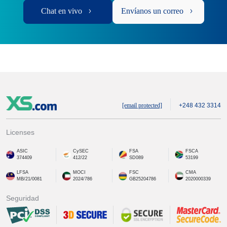
Chat en vivo
Envíanos un correo
[email protected]
+248 432 3314
Licenses
ASIC
CySEC
FSA
FSCA
374409
412/22
SD089
53199
LFSA
MOCI
FSC
CMA
MB/21/0081
2024/786
GB25204786
2020000339
Seguridad