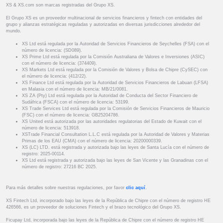
XS & XS.com son marcas registradas del Grupo XS.
El Grupo XS es un proveedor multinacional de servicios financieros y fintech con entidades del
grupo y alianzas estratégicas reguladas y autorizadas en diversas jurisdicciones alrededor del
mundo.
XS Ltd está regulada por la Autoridad de Servicios Financieros de Seychelles (FSA) con el
número de licencia: (SD089).
XS Prime Ltd está regulada por la Comisión Australiana de Valores e Inversiones (ASIC)
con el número de licencia: (374409).
XS Markets Ltd está regulada por la Comisión de Valores y Bolsa de Chipre (CySEC) con
el número de licencia: (412/22).
XS Finance Ltd está regulada por la Autoridad de Servicios Financieros de Labuan (LFSA)
en Malasia con el número de licencia: MB/21/0081.
XS ZA (Pty) Ltd está regulada por la Autoridad de Conducta del Sector Financiero de
Sudáfrica (FSCA) con el número de licencia: 53199.
XS Trade Services Ltd está regulada por la Comisión de Servicios Financieros de Mauricio
(FSC) con el número de licencia: GB25204786.
XS United está autorizada por las autoridades regulatorias del Estado de Kuwait con el
número de licencia: 513918.
XSTrade Financial Consultation L.L.C está regulada por la Autoridad de Valores y Materias
Primas de los EAU (CMA) con el número de licencia: 20200000339.
XS (LC) LTD. está registrada y autorizada bajo las leyes de Santa Lucía con el número de
registro: 2025-00114.
XS Ltd está registrada y autorizada bajo las leyes de San Vicente y las Granadinas con el
número de registro: 27216 BC 2025.
Para más detalles sobre nuestras regulaciones, por favor
clic aquí
.
XS Fintech Ltd, incorporado bajo las leyes de la República de Chipre con el número de registro HE
426566, es un proveedor de soluciones Fintech y el brazo tecnológico del Grupo XS.
Ficupay Ltd, incorporada bajo las leyes de la República de Chipre con el número de registro HE