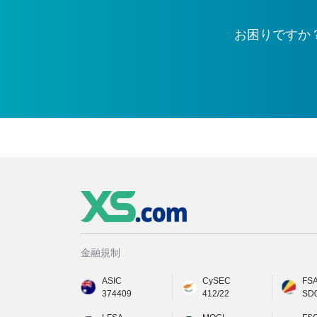
お困りですか
金融規制
ASIC
CySEC
FS
374409
412/22
SD