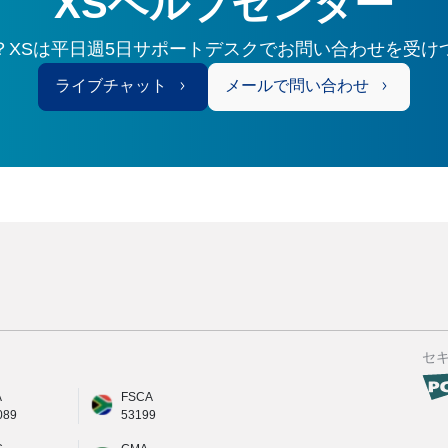
XSヘルプセンター
？XSは平日週5日サポートデスクでお問い合わせを受け
ライブチャット
メールで問い合わせ
セ
A
FSCA
089
53199