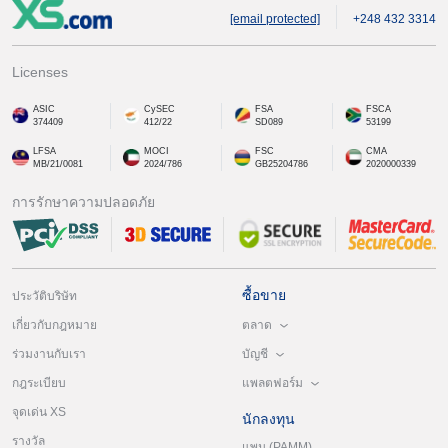
[email protected]
+248 432 3314
Licenses
ASIC
CySEC
FSA
FSCA
374409
412/22
SD089
53199
LFSA
MOCI
FSC
CMA
MB/21/0081
2024/786
GB25204786
2020000339
การรักษาความปลอดภัย
ซื้อขาย
ประวัติบริษัท
ตลาด
เกี่ยวกับกฎหมาย
บัญชี
ร่วมงานกับเรา
แพลตฟอร์ม
กฎระเบียบ
จุดเด่น XS
นักลงทุน
รางวัล
แพม (PAMM)