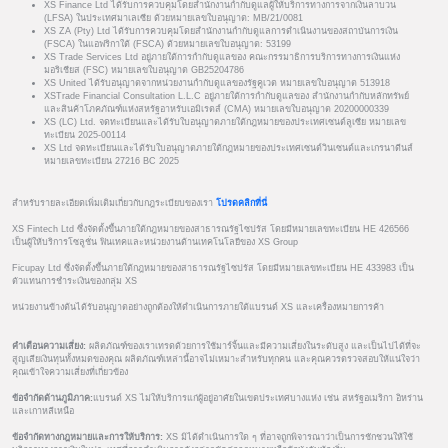
XS Finance Ltd ได้รับการควบคุมโดยสำนักงานกำกับดูแลผู้ให้บริการทางการจากเงินลาบวน
(LFSA) ในประเทศมาเลเซีย ด้วยหมายเลขใบอนุญาต: MB/21/0081
XS ZA (Pty) Ltd ได้รับการควบคุมโดยสำนักงานกำกับดูแลการดำเนินงานของสถาบันการเงิน
(FSCA) ในแอฟริกาใต้ (FSCA) ด้วยหมายเลขใบอนุญาต: 53199
XS Trade Services Ltd อยู่ภายใต้การกำกับดูแลของ คณะกรรมาธิการบริการทางการเงินแห่ง
มอริเชียส (FSC) หมายเลขใบอนุญาต GB25204786
XS United ได้รับอนุญาตจากหน่วยงานกำกับดูแลของรัฐคูเวต หมายเลขใบอนุญาต 513918
XSTrade Financial Consultation L.L.C อยู่ภายใต้การกำกับดูแลของ สำนักงานกำกับหลักทรัพย์
และสินค้าโภคภัณฑ์แห่งสหรัฐอาหรับเอมิเรตส์ (CMA) หมายเลขใบอนุญาต 20200000339
XS (LC) Ltd. จดทะเบียนและได้รับใบอนุญาตภายใต้กฎหมายของประเทศเซนต์ลูเซีย หมายเลข
ทะเบียน 2025-00114
XS Ltd จดทะเบียนและได้รับใบอนุญาตภายใต้กฎหมายของประเทศเซนต์วินเซนต์และเกรนาดีนส์
หมายเลขทะเบียน 27216 BC 2025
สำหรับรายละเอียดเพิ่มเติมเกี่ยวกับกฎระเบียบของเรา
โปรดคลิกที่นี่
XS Fintech Ltd ซึ่งจัดตั้งขึ้นภายใต้กฎหมายของสาธารณรัฐไซปรัส โดยมีหมายเลขทะเบียน HE 426566
เป็นผู้ให้บริการโซลูชั่น ฟินเทคและหน่วยงานด้านเทคโนโลยีของ XS Group
Ficupay Ltd ซึ่งจัดตั้งขึ้นภายใต้กฎหมายของสาธารณรัฐไซปรัส โดยมีหมายเลขทะเบียน HE 433983 เป็น
ตัวแทนการชำระเงินของกลุ่ม XS
หน่วยงานข้างต้นได้รับอนุญาตอย่างถูกต้องให้ดำเนินการภายใต้แบรนด์ XS และเครื่องหมายการค้า
คำเตือนความเสี่ยง:
ผลิตภัณฑ์ของเราเทรดด้วยการใช้มาร์จิ้นและมีความเสี่ยงในระดับสูง และเป็นไปได้ที่จะ
สูญเสียเงินทุนทั้งหมดของคุณ ผลิตภัณฑ์เหล่านี้อาจไม่เหมาะสำหรับทุกคน และคุณควรตรวจสอบให้แน่ใจว่า
คุณเข้าใจความเสี่ยงที่เกี่ยวข้อง
ข้อจำกัดด้านภูมิภาค:
แบรนด์ XS ไม่ให้บริการแก่ผู้อยู่อาศัยในเขตประเทศบางแห่ง เช่น สหรัฐอเมริกา อิหร่าน
และเกาหลีเหนือ
ข้อจำกัดทางกฎหมายและการให้บริการ:
XS มิได้ดำเนินการใด ๆ ที่อาจถูกพิจารณาว่าเป็นการชักชวนให้ใช้