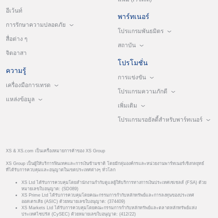
อีเว้นท์
พาร์ทเนอร์
การรักษาความปลอดภัย
โปรแกรมพันธมิตร
สื่อต่าง ๆ
สถาบัน
จิตอาสา
โปรโมชั่น
ความรู้
การแข่งขัน
เครื่องมือการเทรด
โปรแกรมความภักดี
แหล่งข้อมูล
เพิ่มเติม
โปรแกรมรอยัลตี้สำหรับพาร์ทเนอร์
XS & XS.com เป็นเครื่องหมายการค้าของ XS Group
XS Group เป็นผู้ให้บริการฟินเทคและการเงินข้ามชาติ โดยมีกลุ่มองค์กรและหน่วยงานพาร์ทเนอร์เชิงกลยุทธ์
ที่ได้รับการควบคุมและอนุญาตในเขตประเทศต่างๆ ทั่วโลก
XS Ltd ได้รับการควบคุมโดยสำนักงานกำกับดูแลผู้ให้บริการทางการเงินประเทศเซเชลส์ (FSA) ด้วย
หมายเลขใบอนุญาต: (SD089)
XS Prime Ltd ได้รับการควบคุมโดยคณะกรรมการกำกับหลักทรัพย์และการลงทุนของประเทศ
ออสเตรเลีย (ASIC) ด้วยหมายเลขใบอนุญาต: (374409)
XS Markets Ltd ได้รับการควบคุมโดยคณะกรรมการกำกับหลักทรัพย์และตลาดหลักทรัพย์แห่ง
ประเทศไซปรัส (CySEC) ด้วยหมายเลขใบอนุญาต: (412/22)