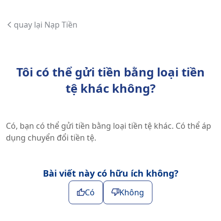
quay lại Nạp Tiền
Tôi có thể gửi tiền bằng loại tiền
tệ khác không?
Có, bạn có thể gửi tiền bằng loại tiền tệ khác. Có thể áp
dụng chuyển đổi tiền tệ.
Bài viết này có hữu ích không?
Có
Không