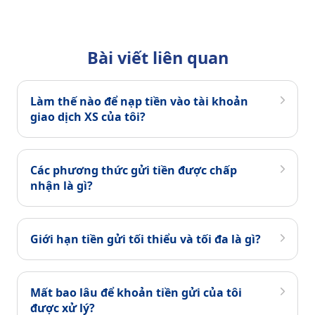
Bài viết liên quan
Làm thế nào để nạp tiền vào tài khoản
giao dịch XS của tôi?
Các phương thức gửi tiền được chấp
nhận là gì?
Giới hạn tiền gửi tối thiểu và tối đa là gì?
Mất bao lâu để khoản tiền gửi của tôi
được xử lý?