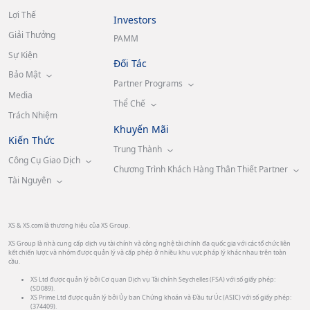
Lợi Thế
Investors
Giải Thưởng
PAMM
Sự Kiện
Đối Tác
Bảo Mật
Partner Programs
Media
Thể Chế
Trách Nhiệm
Khuyến Mãi
Kiến Thức
Trung Thành
Công Cụ Giao Dịch
Chương Trình Khách Hàng Thân Thiết Partner
Tài Nguyên
XS & XS.com là thương hiệu của XS Group.
XS Group là nhà cung cấp dịch vụ tài chính và công nghệ tài chính đa quốc gia với các tổ chức liên
kết chiến lược và nhóm được quản lý và cấp phép ở nhiều khu vực pháp lý khác nhau trên toàn
cầu.
XS Ltd được quản lý bởi Cơ quan Dịch vụ Tài chính Seychelles (FSA) với số giấy phép:
(SD089).
XS Prime Ltd được quản lý bởi Ủy ban Chứng khoán và Đầu tư Úc (ASIC) với số giấy phép:
(374409).