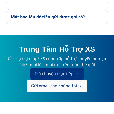
Mất bao lâu để tiền gửi được ghi có?
Trung Tâm Hỗ Trợ XS
Cần sự trợ giúp? XS cung cấp hỗ trợ chuyên nghiệp
24/5, mọi lúc, mọi nơi trên toàn thế giới
Trò chuyện trực tiếp
Gửi email cho chúng tôi