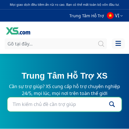
Mọi giao dịch đều tiềm ẩn rủi ro cao. Bạn có thể mất toàn bộ vốn đầu tư.
VI
Trung Tâm Hỗ Trợ
Trung Tâm Hỗ Trợ XS
Cần sự trợ giúp? XS cung cấp hỗ trợ chuyên nghiệp
24/5, mọi lúc, mọi nơi trên toàn thế giới