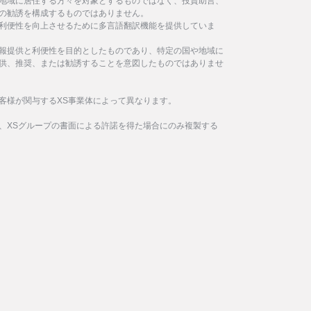
地域に居住する方々を対象とするものではなく、投資助言、
の勧誘を構成するものではありません。
利便性を向上させるために多言語翻訳機能を提供していま
報提供と利便性を目的としたものであり、特定の国や地域に
供、推奨、または勧誘することを意図したものではありませ
客様が関与するXS事業体によって異なります。
、XSグループの書面による許諾を得た場合にのみ複製する