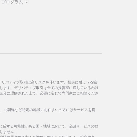
・プログラム
デリバティブ取引は高リスクを伴います。損失に耐えうる範
します。デリバティブ取引は全ての投資家に適しているわけ
充分に理解された上で、必要に応じて専門家にご相談くださ
イラン、北朝鮮など特定の地域にお住まいの方にはサービスを提
制に反する可能性がある国・地域において、金融サービスの勧
りません。