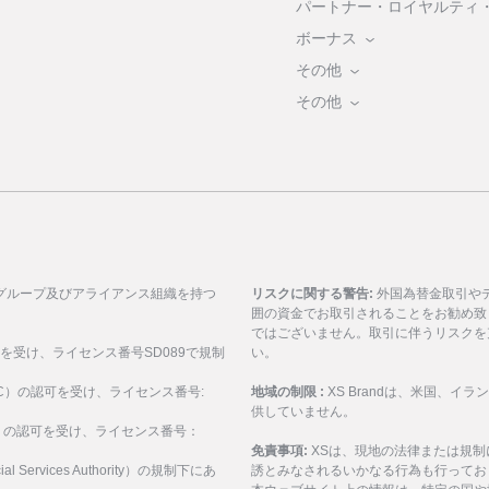
パートナー・ロイヤルティ
ボーナス
その他
その他
グループ及びアライアンス組織を持つ
リスクに関する警告:
外国為替金取引や
囲の資金でお取引されることをお勧め致
ではございません。取引に伴うリスクを
可を受け、ライセンス番号SD089で規制
い。
ASIC）の認可を受け、ライセンス番号:
地域の制限 :
XS Brandは、米国、
供していません。
SEC）の認可を受け、ライセンス番号：
免責事項:
XSは、現地の法律または規
al Services Authority）の規制下にあ
誘とみなされるいかなる行為も行ってお