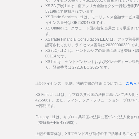
り、ライセンス番号：MB/21/0081で規制されています
XS ZA (Pty) Ltdは、南アフリカ金融セクター行動機
53199にて規制されています
XS Trade Services Ltd は、モーリシャス金融
イセンス番号は GB25204786 です。
XS United は、クウェート国の規制当局により承認され
す。
XSTrade Financial Consultation L.L.C は
認可されており、ライセンス番号は 20200000339 です
XS (LC) LTD. は、セントルシアの法律に基づき登録・
00114 です。
XS Ltd は、セントビンセントおよびグレナディーン
り、登録番号は 27216 BC 2025 です。
上記ライセンス、規制、法的文書の詳細については、
こちら
XS Fintech Ltd は、キプロス共和国の法律に基づいて法人
426566）。また、フィンテック・ソリューション・プロバ
ー部門です。
Ficupay Ltd は、キプロス共和国の法律に基づいて法人化
（登録番号HE 433983) 。
上記の事業体は、XSブランド及び商標の下で活動することを