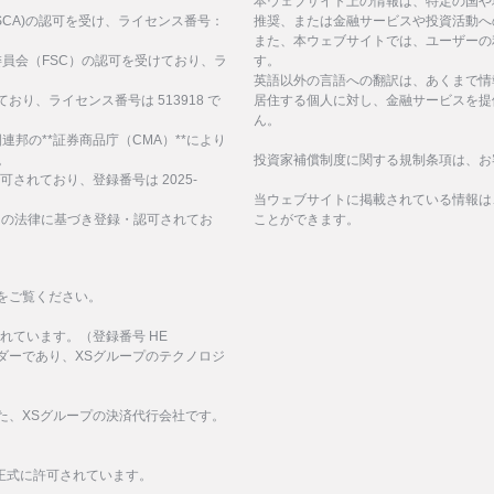
。
本ウェブサイト上の情報は、特定の国や
構(FSCA)の認可を受け、ライセンス番号：
推奨、または金融サービスや投資活動へ
また、本ウェブサイトでは、ユーザーの
サービス委員会（FSC）の認可を受けており、ラ
す。
英語以外の言語への翻訳は、あくまで情
ており、ライセンス番号は 513918 で
居住する個人に対し、金融サービスを提
ん。
、アラブ首長国連邦の**証券商品庁（CMA）**により
。
投資家補償制度に関する規制条項は、お
認可されており、登録番号は 2025-
当ウェブサイトに掲載されている情報は
諸島の法律に基づき登録・認可されてお
ことができます。
をご覧ください。
化されています。（登録番号 HE
イダーであり、XSグループのテクノロジ
された、XSグループの決済代行会社です。
正式に許可されています。