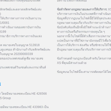
กทรัพย์และการลงทุนของประเทศ
อิหร่าน และเกาหลีเหนือ
ักทรัพย์และตลาดหลักทรัพย์แห่ง
ข้อจำกัดทางกฎหมายและการให้บริการ:
XS
)
บริการทางการเงินในประเทศที่การดำเนินกา
ู้ให้บริการทางการจากเงินลาบวน
ข้อมูลที่ปรากฏบนเว็บไซต์นี้มิได้มีจุดประสงค์
21/0081
กฎหมายควบคุมเกี่ยวกับบริการทางการเงิน 
การดำเนินงานของสถาบันการเงิน
ข้อบังคับท้องถิ่นอีกทั้งมิใช่คำแนะนำด้า
53199
ทางการเงินหรือกิจกรรมการลงทุนใด ๆ
กรรมาธิการบริการทางการเงินแห่ง
นอกจากนี้เว็บไซต์นี้มีตัวเลือกการแปลภา
แปลเป็นภาษาที่มิใช่ภาษาอังกฤษมีไว้เพื่อว
ูเวต หมายเลขใบอนุญาต 513918
เป็นการให้บริการ ส่งเสริม หรือชักชวนให้ใช
ับดูแลของ สำนักงานกำกับหลักทรัพย์และ
มีกฎหมายควบคุมเกี่ยวกับบริการทางการเง
เลขใบอนุญาต 20200000339
ยของประเทศเซนต์ลูเซีย หมายเลข
ข้อกำหนดด้านกฎระเบียบสำหรับโครงการค่
XS ที่คุณมีส่วนร่วมด้วย
ระเทศเซนต์วินเซนต์และเกรนาดีนส์
ข้อมูลบนเว็บไซต์นี้จะสามารถคัดลอกได้โด
่
รัส โดยมีหมายเลขทะเบียน HE 426566
XS Group
 โดยมีหมายเลขทะเบียน HE 433983 เป็น