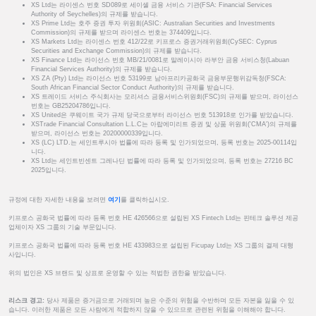
XS Ltd는 라이센스 번호 SD089로 세이셸 금융 서비스 기관(FSA: Financial Services
Authority of Seychelles)의 규제를 받습니다.
XS Prime Ltd는 호주 증권 투자 위원회(ASIC: Australian Securities and Investments
Commission)의 규제를 받으며 라이센스 번호는 374409입니다.
XS Markets Ltd는 라이센스 번호 412/22로 키프로스 증권거래위원회(CySEC: Cyprus
Securities and Exchange Commission)의 규제를 받습니다.
XS Finance Ltd는 라이선스 번호 MB/21/0081로 말레이시아 라부안 금융 서비스청(Labuan
Financial Services Authority)의 규제를 받습니다.
XS ZA (Pty) Ltd는 라이선스 번호 53199로 남아프리카공화국 금융부문행위감독청(FSCA:
South African Financial Sector Conduct Authority)의 규제를 받습니다.
XS 트레이드 서비스 주식회사는 모리셔스 금융서비스위원회(FSC)의 규제를 받으며, 라이선스
번호는 GB25204786입니다.
XS United은 쿠웨이트 국가 규제 당국으로부터 라이선스 번호 513918로 인가를 받았습니다.
XSTrade Financial Consultation L.L.C는 아랍에미리트 증권 및 상품 위원회('CMA')의 규제를
받으며, 라이선스 번호는 20200000339입니다.
XS (LC) LTD.는 세인트루시아 법률에 따라 등록 및 인가되었으며, 등록 번호는 2025-00114입
니다.
XS Ltd는 세인트빈센트 그레나딘 법률에 따라 등록 및 인가되었으며, 등록 번호는 27216 BC
2025입니다.
규정에 대한 자세한 내용을 보려면
여기
를 클릭하십시오.
키프로스 공화국 법률에 따라 등록 번호 HE 426566으로 설립된 XS Fintech Ltd는 핀테크 솔루션 제공
업체이자 XS 그룹의 기술 부문입니다.
키프로스 공화국 법률에 따라 등록 번호 HE 433983으로 설립된 Ficupay Ltd는 XS 그룹의 결제 대행
사입니다.
위의 법인은 XS 브랜드 및 상표로 운영할 수 있는 적법한 권한을 받았습니다.
리스크 경고:
당사 제품은 증거금으로 거래되며 높은 수준의 위험을 수반하며 모든 자본을 잃을 수 있
습니다. 이러한 제품은 모든 사람에게 적합하지 않을 수 있으므로 관련된 위험을 이해해야 합니다.