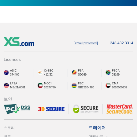
[email protected]
+248 432 3314
Licenses
ASIC
CySEC
FSA
FSCA
374409
412/22
SD089
53199
LFSA
MOCI
FSC
CMA
MB/21/0081
2024/786
GB25204786
2020000339
보안
트레이더
스토리
거래상품
법률