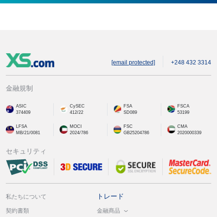
[email protected]
+248 432 3314
金融規制
ASIC
CySEC
FSA
FSCA
374409
412/22
SD089
53199
LFSA
MOCI
FSC
CMA
MB/21/0081
2024/786
GB25204786
2020000339
セキュリティ
トレード
私たちについて
金融商品
契約書類