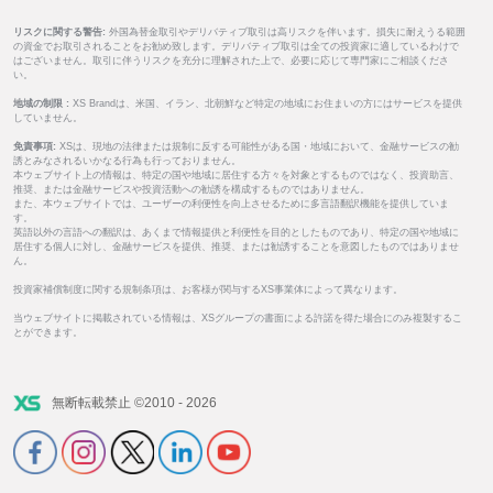
リスクに関する警告:
外国為替金取引やデリバティブ取引は高リスクを伴います。損失に耐えうる範囲
の資金でお取引されることをお勧め致します。デリバティブ取引は全ての投資家に適しているわけで
はございません。取引に伴うリスクを充分に理解された上で、必要に応じて専門家にご相談くださ
い。
地域の制限 :
XS Brandは、米国、イラン、北朝鮮など特定の地域にお住まいの方にはサービスを提供
していません。
免責事項:
XSは、現地の法律または規制に反する可能性がある国・地域において、金融サービスの勧
誘とみなされるいかなる行為も行っておりません。
本ウェブサイト上の情報は、特定の国や地域に居住する方々を対象とするものではなく、投資助言、
推奨、または金融サービスや投資活動への勧誘を構成するものではありません。
また、本ウェブサイトでは、ユーザーの利便性を向上させるために多言語翻訳機能を提供していま
す。
英語以外の言語への翻訳は、あくまで情報提供と利便性を目的としたものであり、特定の国や地域に
居住する個人に対し、金融サービスを提供、推奨、または勧誘することを意図したものではありませ
ん。
投資家補償制度に関する規制条項は、お客様が関与するXS事業体によって異なります。
当ウェブサイトに掲載されている情報は、XSグループの書面による許諾を得た場合にのみ複製するこ
とができます。
無断転載禁止 ©2010 - 2026