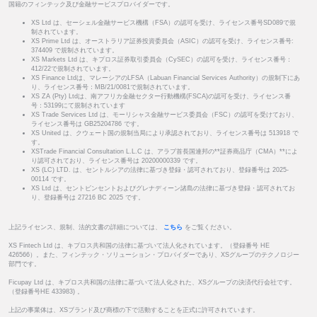
国籍のフィンテック及び金融サービスプロバイダーです。
XS Ltd は、セーシェル金融サービス機構（FSA）の認可を受け、ライセンス番号SD089で規
制されています。
XS Prime Ltd は、オーストラリア証券投資委員会（ASIC）の認可を受け、ライセンス番号:
374409 で規制されています。
XS Markets Ltd は、キプロス証券取引委員会（CySEC）の認可を受け、ライセンス番号：
412/22で規制されています。
XS Finance Ltdは、マレーシアのLFSA（Labuan Financial Services Authority）の規制下にあ
り、ライセンス番号：MB/21/0081で規制されています。
XS ZA (Pty) Ltdは、南アフリカ金融セクター行動機構(FSCA)の認可を受け、ライセンス番
号：53199にて規制されています
XS Trade Services Ltd は、モーリシャス金融サービス委員会（FSC）の認可を受けており、
ライセンス番号は GB25204786 です。
XS United は、クウェート国の規制当局により承認されており、ライセンス番号は 513918 で
す。
XSTrade Financial Consultation L.L.C は、アラブ首長国連邦の**証券商品庁（CMA）**によ
り認可されており、ライセンス番号は 20200000339 です。
XS (LC) LTD. は、セントルシアの法律に基づき登録・認可されており、登録番号は 2025-
00114 です。
XS Ltd は、セントビンセントおよびグレナディーン諸島の法律に基づき登録・認可されてお
り、登録番号は 27216 BC 2025 です。
上記ライセンス、規制、法的文書の詳細については、
こちら
をご覧ください。
XS Fintech Ltd は、キプロス共和国の法律に基づいて法人化されています。（登録番号 HE
426566）。また、フィンテック・ソリューション・プロバイダーであり、XSグループのテクノロジー
部門です。
Ficupay Ltd は、キプロス共和国の法律に基づいて法人化された、XSグループの決済代行会社です。
（登録番号HE 433983) 。
上記の事業体は、XSブランド及び商標の下で活動することを正式に許可されています。