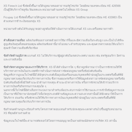
XS Fintech Ltd ซึ่งจัดตั้งขึ้นภายใต้กฎหมายของสาธารณรัฐไซปรัส โดยมีหมายเลขทะเบียน HE 426566
เป็นผู้ให้บริการโซลูชั่น ฟินเทคและหน่วยงานด้านเทคโนโลยีของ XS Group
Ficupay Ltd ซึ่งจัดตั้งขึ้นภายใต้กฎหมายของสาธารณรัฐไซปรัส โดยมีหมายเลขทะเบียน HE 433983 เป็น
ตัวแทนการชำระเงินของกลุ่ม XS
หน่วยงานข้างต้นได้รับอนุญาตอย่างถูกต้องให้ดำเนินการภายใต้แบรนด์ XS และเครื่องหมายการค้า
คำเตือนความเสี่ยง:
ผลิตภัณฑ์ของเราเทรดด้วยการใช้มาร์จิ้นและมีความเสี่ยงในระดับสูง และเป็นไปได้ที่จะ
สูญเสียเงินทุนทั้งหมดของคุณ ผลิตภัณฑ์เหล่านี้อาจไม่เหมาะสำหรับทุกคน และคุณควรตรวจสอบให้แน่ใจว่า
คุณเข้าใจความเสี่ยงที่เกี่ยวข้อง
ข้อจำกัดด้านภูมิภาค:
แบรนด์ XS ไม่ให้บริการแก่ผู้อยู่อาศัยในเขตประเทศบางแห่ง เช่น สหรัฐอเมริกา อิหร่าน
และเกาหลีเหนือ
ข้อจำกัดทางกฎหมายและการให้บริการ:
XS มิได้ดำเนินการใด ๆ ที่อาจถูกพิจารณาว่าเป็นการชักชวนให้ใช้
บริการทางการเงินในประเทศที่การดำเนินการดังกล่าวขัดต่อกฎหมายหรือข้อบังคับท้องถิ่น
ข้อมูลที่ปรากฏบนเว็บไซต์นี้มิได้มีจุดประสงค์เพื่อมุ่งเน้นหรือเสนอแก่บุคคลที่พำนักอยู่ในประเทศหรือพื้นที่ที่มี
กฎหมายควบคุมเกี่ยวกับบริการทางการเงิน ซึ่งการเผยแพร่หรือการใช้ข้อมูลดังกล่าวอาจขัดต่อกฎหมายหรือข้อ
บังคับท้องถิ่นอีกทั้งมิใช่คำแนะนำด้านการลงทุน คำแนะนำทางการเงิน หรือการชักชวนให้เข้าร่วมบริการ
ทางการเงินหรือกิจกรรมการลงทุนใด ๆ
นอกจากนี้เว็บไซต์นี้มีตัวเลือกการแปลภาษาสำหรับเพิ่มประสบการณ์การใช้งานและการเข้าถึงข้อมูลการแปล
เป็นภาษาที่มิใช่ภาษาอังกฤษมีไว้เพื่อวัตถุประสงค์ด้านข้อมูลและความสะดวกเท่านั้นมิได้มีเจตนาให้เป็นการ
ให้บริการ ส่งเสริม หรือชักชวนให้ใช้บริการทางการเงินแก่บุคคลที่พำนักอยู่ในบางประเทศหรือพื้นที่ที่มี
กฎหมายควบคุมเกี่ยวกับบริการทางการเงิน
ข้อกำหนดด้านกฎระเบียบสำหรับโครงการค่าตอบแทนสำหรับนักลงทุนจะแตกต่างกันไปขึ้นอยู่กับหน่วยงาน
XS ที่คุณมีส่วนร่วมด้วย
ข้อมูลบนเว็บไซต์นี้จะสามารถคัดลอกได้โดยการขออนุญาตเป็นลายลักษณ์อักษรจากบริษัท XS เท่านั้น