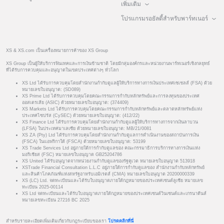
เพิ่มเติม
โปรแกรมรอยัลตี้สำหรับพาร์ทเนอร์
XS & XS.com เป็นเครื่องหมายการค้าของ XS Group
XS Group เป็นผู้ให้บริการฟินเทคและการเงินข้ามชาติ โดยมีกลุ่มองค์กรและหน่วยงานพาร์ทเนอร์เชิงกลยุทธ์
ที่ได้รับการควบคุมและอนุญาตในเขตประเทศต่างๆ ทั่วโลก
XS Ltd ได้รับการควบคุมโดยสำนักงานกำกับดูแลผู้ให้บริการทางการเงินประเทศเซเชลส์ (FSA) ด้วย
หมายเลขใบอนุญาต: (SD089)
XS Prime Ltd ได้รับการควบคุมโดยคณะกรรมการกำกับหลักทรัพย์และการลงทุนของประเทศ
ออสเตรเลีย (ASIC) ด้วยหมายเลขใบอนุญาต: (374409)
XS Markets Ltd ได้รับการควบคุมโดยคณะกรรมการกำกับหลักทรัพย์และตลาดหลักทรัพย์แห่ง
ประเทศไซปรัส (CySEC) ด้วยหมายเลขใบอนุญาต: (412/22)
XS Finance Ltd ได้รับการควบคุมโดยสำนักงานกำกับดูแลผู้ให้บริการทางการจากเงินลาบวน
(LFSA) ในประเทศมาเลเซีย ด้วยหมายเลขใบอนุญาต: MB/21/0081
XS ZA (Pty) Ltd ได้รับการควบคุมโดยสำนักงานกำกับดูแลการดำเนินงานของสถาบันการเงิน
(FSCA) ในแอฟริกาใต้ (FSCA) ด้วยหมายเลขใบอนุญาต: 53199
XS Trade Services Ltd อยู่ภายใต้การกำกับดูแลของ คณะกรรมาธิการบริการทางการเงินแห่ง
มอริเชียส (FSC) หมายเลขใบอนุญาต GB25204786
XS United ได้รับอนุญาตจากหน่วยงานกำกับดูแลของรัฐคูเวต หมายเลขใบอนุญาต 513918
XSTrade Financial Consultation L.L.C อยู่ภายใต้การกำกับดูแลของ สำนักงานกำกับหลักทรัพย์
และสินค้าโภคภัณฑ์แห่งสหรัฐอาหรับเอมิเรตส์ (CMA) หมายเลขใบอนุญาต 20200000339
XS (LC) Ltd. จดทะเบียนและได้รับใบอนุญาตภายใต้กฎหมายของประเทศเซนต์ลูเซีย หมายเลข
ทะเบียน 2025-00114
XS Ltd จดทะเบียนและได้รับใบอนุญาตภายใต้กฎหมายของประเทศเซนต์วินเซนต์และเกรนาดีนส์
หมายเลขทะเบียน 27216 BC 2025
สำหรับรายละเอียดเพิ่มเติมเกี่ยวกับกฎระเบียบของเรา
โปรดคลิกที่นี่