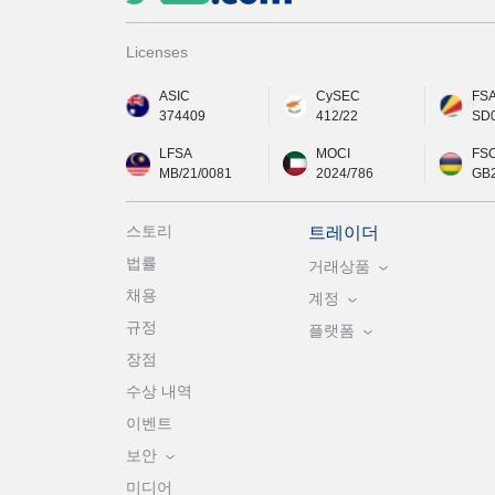
Licenses
ASIC
CySEC
FS
374409
412/22
SD
LFSA
MOCI
FS
MB/21/0081
2024/786
GB
스토리
트레이더
법률
거래상품
채용
계정
규정
플랫폼
장점
수상 내역
이벤트
보안
미디어