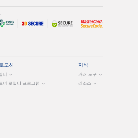
안
로모션
지식
열티
거래 도구
트너 로열티 프로그램
리소스