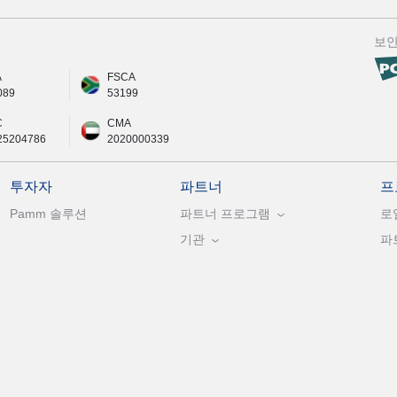
보
A
FSCA
089
53199
C
CMA
25204786
2020000339
투자자
파트너
프
Pamm 솔루션
파트너 프로그램
로
기관
파