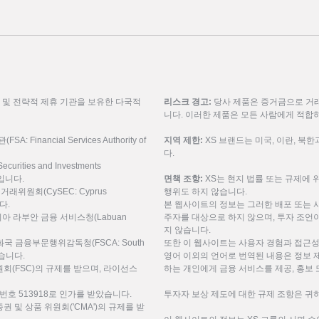
룹 및 전략적 제휴 기관을 보유한 다국적
리스크 경고:
당사 제품은 증거금으로 거래
니다. 이러한 제품은 모든 사람에게 적합
inancial Services Authority of
지역 제한:
XS 브랜드는 미국, 이란, 북
다.
urities and Investments
9입니다.
면책 조항:
XS는 현지 법률 또는 규제에 
권거래위원회(CySEC: Cyprus
행위도 하지 않습니다.
니다.
본 웹사이트의 정보는 그러한 배포 또는 
레이시아 라부안 금융 서비스청(Labuan
주자를 대상으로 하지 않으며, 투자 조언이
지 않습니다.
공화국 금융부문행위감독청(FSCA: South
또한 이 웹사이트는 사용자 경험과 접근성
 받습니다.
영어 이외의 언어로 번역된 내용은 정보 
(FSC)의 규제를 받으며, 라이선스
하는 개인에게 금융 서비스를 제공, 홍보 
번호 513918로 인가를 받았습니다.
투자자 보상 제도에 대한 규제 조항은 귀하
미리트 증권 및 상품 위원회('CMA')의 규제를 받