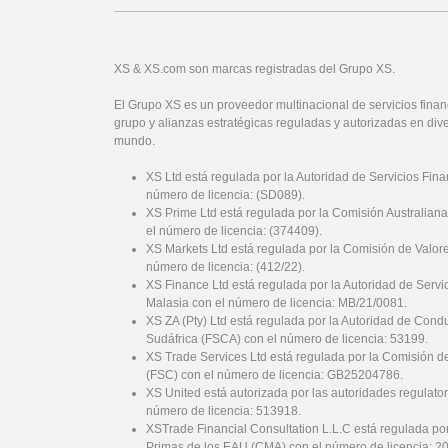
XS & XS.com son marcas registradas del Grupo XS.
El Grupo XS es un proveedor multinacional de servicios financ
grupo y alianzas estratégicas reguladas y autorizadas en dive
mundo.
XS Ltd está regulada por la Autoridad de Servicios Fin
número de licencia: (SD089).
XS Prime Ltd está regulada por la Comisión Australiana
el número de licencia: (374409).
XS Markets Ltd está regulada por la Comisión de Valor
número de licencia: (412/22).
XS Finance Ltd está regulada por la Autoridad de Serv
Malasia con el número de licencia: MB/21/0081.
XS ZA (Pty) Ltd está regulada por la Autoridad de Cond
Sudáfrica (FSCA) con el número de licencia: 53199.
XS Trade Services Ltd está regulada por la Comisión de
(FSC) con el número de licencia: GB25204786.
XS United está autorizada por las autoridades regulator
número de licencia: 513918.
XSTrade Financial Consultation L.L.C está regulada por
Primas de los EAU (CMA) con el número de licencia: 