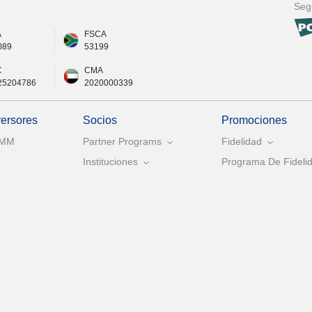
Seg
A
FSCA
089
53199
C
CMA
25204786
2020000339
versores
Socios
Promociones
AMM
Partner Programs
Fidelidad
Instituciones
Programa De Fidelid