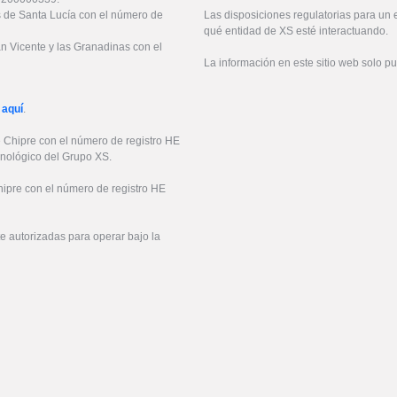
es de Santa Lucía con el número de
Las disposiciones regulatorias para un
qué entidad de XS esté interactuando.
an Vicente y las Granadinas con el
La información en este sitio web solo p
 aquí
.
e Chipre con el número de registro HE
cnológico del Grupo XS.
hipre con el número de registro HE
 autorizadas para operar bajo la
6