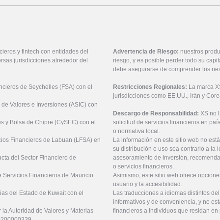
ieros y fintech con entidades del
Advertencia de Riesgo:
nuestros produ
rsas jurisdicciones alrededor del
riesgo, y es posible perder todo su cap
debe asegurarse de comprender los rie
ancieros de Seychelles (FSA) con el
Restricciones Regionales:
La marca XS 
jurisdicciones como EE.UU., Irán y Core
 de Valores e Inversiones (ASIC) con
Descargo de Responsabilidad:
XS no 
es y Bolsa de Chipre (CySEC) con el
solicitud de servicios financieros en pa
o normativa local.
icios Financieros de Labuan (LFSA) en
La información en este sitio web no está
su distribución o uso sea contrario a la 
ucta del Sector Financiero de
asesoramiento de inversión, recomendaci
o servicios financieros.
 Servicios Financieros de Mauricio
Asimismo, este sitio web ofrece opcione
usuario y la accesibilidad.
ias del Estado de Kuwait con el
Las traducciones a idiomas distintos de
informativos y de conveniencia, y no est
 la Autoridad de Valores y Materias
financieros a individuos que residan en 
20200000339.