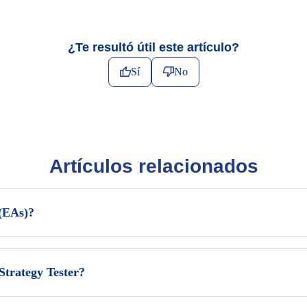
¿Te resultó útil este artículo?
Sí
No
Artículos relacionados
(EAs)?
trategy Tester?