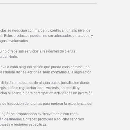
ctos se negocian con margen y conllevan un alto nivel de
ital. Estos productos pueden no ser adecuados para todos, y
sgos involucrados.
no ofrece sus servicios a residentes de ciertas
a del Norte.
lleva a cabo ninguna acción que pueda considerarse una
íses donde dichas acciones sean contrarias a la legislación
 dirigida a residentes de ningún país o jurisdicción donde
legislación o regulación local. Además, no constituye
ón ni solicitud para participar en actividades de inversión
s de traducción de idiomas para mejorar la experiencia del
l inglés se proporcionan exclusivamente con fines
án destinadas a ofrecer, promover o solicitar servicios
países o regiones específicas.