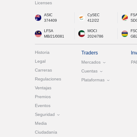
Licenses
ASIC
CySEC
FS
374409
412/22
SD
LFSA
MOCI
FS
MB/21/0081
2024/786
GB
Historia
Traders
In
Legal
Mercados
P
Carreras
Cuentas
Regulaciones
Plataformas
Ventajas
Premios
Eventos
Seguridad
Media
Ciudadanía