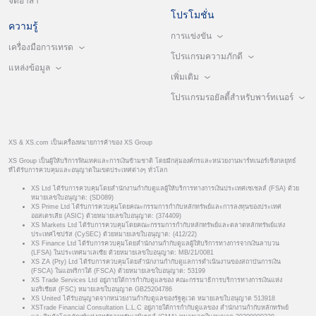
จิตอาสา
โปรโมชั่น
ความรู้
การแข่งขัน
เครื่องมือการเทรด
โปรแกรมความภักดี
แหล่งข้อมูล
เพิ่มเติม
โปรแกรมรอยัลตี้สำหรับพาร์ทเนอร์
XS & XS.com เป็นเครื่องหมายการค้าของ XS Group
XS Group เป็นผู้ให้บริการฟินเทคและการเงินข้ามชาติ โดยมีกลุ่มองค์กรและหน่วยงานพาร์ทเนอร์เชิงกลยุทธ์
ที่ได้รับการควบคุมและอนุญาตในเขตประเทศต่างๆ ทั่วโลก
XS Ltd ได้รับการควบคุมโดยสำนักงานกำกับดูแลผู้ให้บริการทางการเงินประเทศเซเชลส์ (FSA) ด้วย
หมายเลขใบอนุญาต: (SD089)
XS Prime Ltd ได้รับการควบคุมโดยคณะกรรมการกำกับหลักทรัพย์และการลงทุนของประเทศ
ออสเตรเลีย (ASIC) ด้วยหมายเลขใบอนุญาต: (374409)
XS Markets Ltd ได้รับการควบคุมโดยคณะกรรมการกำกับหลักทรัพย์และตลาดหลักทรัพย์แห่ง
ประเทศไซปรัส (CySEC) ด้วยหมายเลขใบอนุญาต: (412/22)
XS Finance Ltd ได้รับการควบคุมโดยสำนักงานกำกับดูแลผู้ให้บริการทางการจากเงินลาบวน
(LFSA) ในประเทศมาเลเซีย ด้วยหมายเลขใบอนุญาต: MB/21/0081
XS ZA (Pty) Ltd ได้รับการควบคุมโดยสำนักงานกำกับดูแลการดำเนินงานของสถาบันการเงิน
(FSCA) ในแอฟริกาใต้ (FSCA) ด้วยหมายเลขใบอนุญาต: 53199
XS Trade Services Ltd อยู่ภายใต้การกำกับดูแลของ คณะกรรมาธิการบริการทางการเงินแห่ง
มอริเชียส (FSC) หมายเลขใบอนุญาต GB25204786
XS United ได้รับอนุญาตจากหน่วยงานกำกับดูแลของรัฐคูเวต หมายเลขใบอนุญาต 513918
XSTrade Financial Consultation L.L.C อยู่ภายใต้การกำกับดูแลของ สำนักงานกำกับหลักทรัพย์