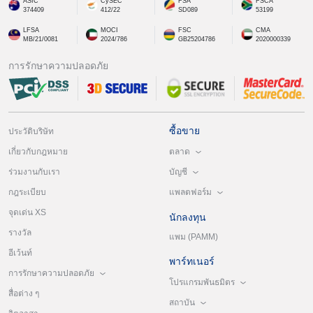
ASIC
CySEC
FSA
FSCA
374409
412/22
SD089
53199
LFSA
MOCI
FSC
CMA
MB/21/0081
2024/786
GB25204786
2020000339
การรักษาความปลอดภัย
ซื้อขาย
ประวัติบริษัท
ตลาด
เกี่ยวกับกฎหมาย
บัญชี
ร่วมงานกับเรา
แพลตฟอร์ม
กฎระเบียบ
จุดเด่น XS
นักลงทุน
รางวัล
แพม (PAMM)
อีเว้นท์
พาร์ทเนอร์
การรักษาความปลอดภัย
โปรแกรมพันธมิตร
สื่อต่าง ๆ
สถาบัน