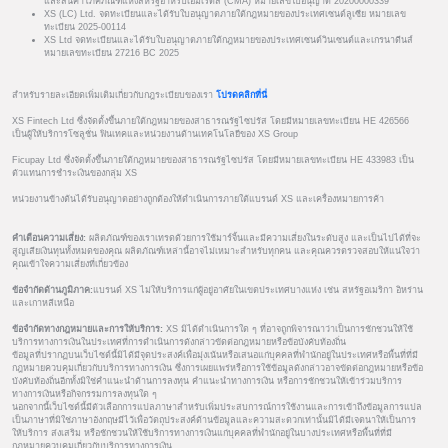
และสินค้าโภคภัณฑ์แห่งสหรัฐอาหรับเอมิเรตส์ (CMA) หมายเลขใบอนุญาต 20200000339
XS (LC) Ltd. จดทะเบียนและได้รับใบอนุญาตภายใต้กฎหมายของประเทศเซนต์ลูเซีย หมายเลข
ทะเบียน 2025-00114
XS Ltd จดทะเบียนและได้รับใบอนุญาตภายใต้กฎหมายของประเทศเซนต์วินเซนต์และเกรนาดีนส์
หมายเลขทะเบียน 27216 BC 2025
สำหรับรายละเอียดเพิ่มเติมเกี่ยวกับกฎระเบียบของเรา
โปรดคลิกที่นี่
XS Fintech Ltd ซึ่งจัดตั้งขึ้นภายใต้กฎหมายของสาธารณรัฐไซปรัส โดยมีหมายเลขทะเบียน HE 426566
เป็นผู้ให้บริการโซลูชั่น ฟินเทคและหน่วยงานด้านเทคโนโลยีของ XS Group
Ficupay Ltd ซึ่งจัดตั้งขึ้นภายใต้กฎหมายของสาธารณรัฐไซปรัส โดยมีหมายเลขทะเบียน HE 433983 เป็น
ตัวแทนการชำระเงินของกลุ่ม XS
หน่วยงานข้างต้นได้รับอนุญาตอย่างถูกต้องให้ดำเนินการภายใต้แบรนด์ XS และเครื่องหมายการค้า
คำเตือนความเสี่ยง:
ผลิตภัณฑ์ของเราเทรดด้วยการใช้มาร์จิ้นและมีความเสี่ยงในระดับสูง และเป็นไปได้ที่จะ
สูญเสียเงินทุนทั้งหมดของคุณ ผลิตภัณฑ์เหล่านี้อาจไม่เหมาะสำหรับทุกคน และคุณควรตรวจสอบให้แน่ใจว่า
คุณเข้าใจความเสี่ยงที่เกี่ยวข้อง
ข้อจำกัดด้านภูมิภาค:
แบรนด์ XS ไม่ให้บริการแก่ผู้อยู่อาศัยในเขตประเทศบางแห่ง เช่น สหรัฐอเมริกา อิหร่าน
และเกาหลีเหนือ
ข้อจำกัดทางกฎหมายและการให้บริการ:
XS มิได้ดำเนินการใด ๆ ที่อาจถูกพิจารณาว่าเป็นการชักชวนให้ใช้
บริการทางการเงินในประเทศที่การดำเนินการดังกล่าวขัดต่อกฎหมายหรือข้อบังคับท้องถิ่น
ข้อมูลที่ปรากฏบนเว็บไซต์นี้มิได้มีจุดประสงค์เพื่อมุ่งเน้นหรือเสนอแก่บุคคลที่พำนักอยู่ในประเทศหรือพื้นที่ที่มี
กฎหมายควบคุมเกี่ยวกับบริการทางการเงิน ซึ่งการเผยแพร่หรือการใช้ข้อมูลดังกล่าวอาจขัดต่อกฎหมายหรือข้อ
บังคับท้องถิ่นอีกทั้งมิใช่คำแนะนำด้านการลงทุน คำแนะนำทางการเงิน หรือการชักชวนให้เข้าร่วมบริการ
ทางการเงินหรือกิจกรรมการลงทุนใด ๆ
นอกจากนี้เว็บไซต์นี้มีตัวเลือกการแปลภาษาสำหรับเพิ่มประสบการณ์การใช้งานและการเข้าถึงข้อมูลการแปล
เป็นภาษาที่มิใช่ภาษาอังกฤษมีไว้เพื่อวัตถุประสงค์ด้านข้อมูลและความสะดวกเท่านั้นมิได้มีเจตนาให้เป็นการ
ให้บริการ ส่งเสริม หรือชักชวนให้ใช้บริการทางการเงินแก่บุคคลที่พำนักอยู่ในบางประเทศหรือพื้นที่ที่มี
กฎหมายควบคุมเกี่ยวกับบริการทางการเงิน