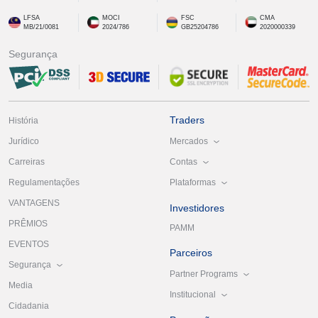
LFSA
MOCI
FSC
CMA
MB/21/0081
2024/786
GB25204786
2020000339
Segurança
Traders
História
Mercados
Jurídico
Contas
Carreiras
Plataformas
Regulamentações
VANTAGENS
Investidores
PRÊMIOS
PAMM
EVENTOS
Parceiros
Segurança
Partner Programs
Media
Institucional
Cidadania