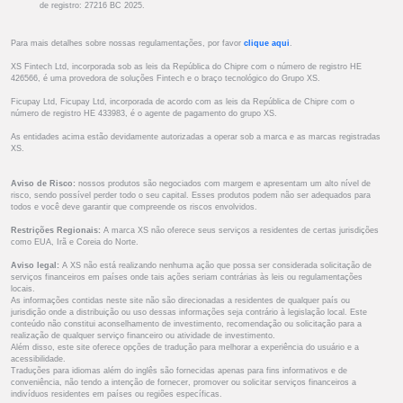
de registro: 27216 BC 2025.
Para mais detalhes sobre nossas regulamentações, por favor
clique aqui
.
XS Fintech Ltd, incorporada sob as leis da República do Chipre com o número de registro HE
426566, é uma provedora de soluções Fintech e o braço tecnológico do Grupo XS.
Ficupay Ltd, Ficupay Ltd, incorporada de acordo com as leis da República de Chipre com o
número de registro HE 433983, é o agente de pagamento do grupo XS.
As entidades acima estão devidamente autorizadas a operar sob a marca e as marcas registradas
XS.
Aviso de Risco:
nossos produtos são negociados com margem e apresentam um alto nível de
risco, sendo possível perder todo o seu capital. Esses produtos podem não ser adequados para
todos e você deve garantir que compreende os riscos envolvidos.
Restrições Regionais:
A marca XS não oferece seus serviços a residentes de certas jurisdições
como EUA, Irã e Coreia do Norte.
Aviso legal:
A XS não está realizando nenhuma ação que possa ser considerada solicitação de
serviços financeiros em países onde tais ações seriam contrárias às leis ou regulamentações
locais.
As informações contidas neste site não são direcionadas a residentes de qualquer país ou
jurisdição onde a distribuição ou uso dessas informações seja contrário à legislação local. Este
conteúdo não constitui aconselhamento de investimento, recomendação ou solicitação para a
realização de qualquer serviço financeiro ou atividade de investimento.
Além disso, este site oferece opções de tradução para melhorar a experiência do usuário e a
acessibilidade.
Traduções para idiomas além do inglês são fornecidas apenas para fins informativos e de
conveniência, não tendo a intenção de fornecer, promover ou solicitar serviços financeiros a
indivíduos residentes em países ou regiões específicas.