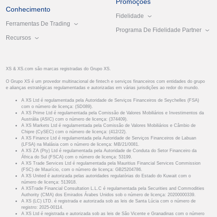
Promoções
Conhecimento
Fidelidade
Ferramentas De Trading
Programa De Fidelidade Partner
Recursos
XS & XS.com são marcas registradas do Grupo XS.
O Grupo XS é um provedor multinacional de fintech e serviços financeiros com entidades do grupo
e alianças estratégicas regulamentadas e autorizadas em várias jurisdições ao redor do mundo.
A XS Ltd é regulamentada pela Autoridade de Serviços Financeiros de Seychelles (FSA)
com o número de licença: (SD089).
A XS Prime Ltd é regulamentada pela Comissão de Valores Mobiliários e Investimentos da
Austrália (ASIC) com o número de licença: (374409).
A XS Markets Ltd é regulamentada pela Comissão de Valores Mobiliários e Câmbio de
Chipre (CySEC) com o número de licença: (412/22).
A XS Finance Ltd é regulamentada pela Autoridade de Serviços Financeiros de Labuan
(LFSA) na Malásia com o número de licença: MB/21/0081.
A XS ZA (Pty) Ltd é regulamentada pela Autoridade de Conduta do Setor Financeiro da
África do Sul (FSCA) com o número de licença: 53199.
A XS Trade Services Ltd é regulamentada pela Mauritius Financial Services Commission
(FSC) de Maurício, com o número de licença: GB25204786.
A XS United é autorizada pelas autoridades regulatórias do Estado do Kuwait com o
número de licença: 513918.
A XSTrade Financial Consultation L.L.C é regulamentada pela Securities and Commodities
Authority (CMA) dos Emirados Árabes Unidos sob o número de licença: 20200000339.
A XS (LC) LTD. é registrada e autorizada sob as leis de Santa Lúcia com o número de
registro: 2025-00114.
A XS Ltd é registrada e autorizada sob as leis de São Vicente e Granadinas com o número