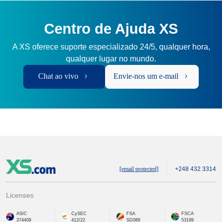
Centro de Ajuda XS
A XS oferece suporte especializado 24/5, qualquer hora,
qualquer lugar no mundo.
Chat ao vivo
Envie-nos um e-mail
[email protected]
+248 432 3314
Licenses
ASIC
CySEC
FSA
FSCA
374409
412/22
SD089
53199