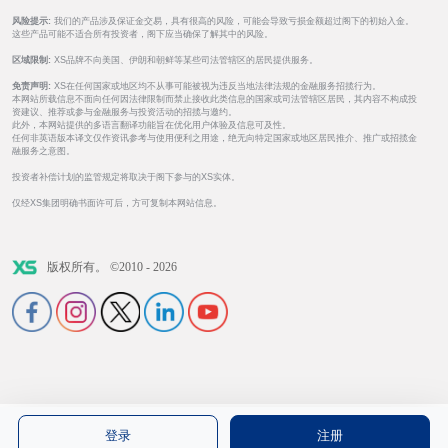
风险提示:
我们的产品涉及保证金交易，具有很高的风险，可能会导致亏损金额超过阁下的初始入金。
这些产品可能不适合所有投资者，阁下应当确保了解其中的风险。
区域限制:
XS品牌不向美国、伊朗和朝鲜等某些司法管辖区的居民提供服务。
免责声明:
XS在任何国家或地区均不从事可能被视为违反当地法律法规的金融服务招揽行为。
本网站所载信息不面向任何因法律限制而禁止接收此类信息的国家或司法管辖区居民，其内容不构成投
资建议、推荐或参与金融服务与投资活动的招揽与邀约。
此外，本网站提供的多语言翻译功能旨在优化用户体验及信息可及性。
任何非英语版本译文仅作资讯参考与使用便利之用途，绝无向特定国家或地区居民推介、推广或招揽金
融服务之意图。
投资者补偿计划的监管规定将取决于阁下参与的XS实体。
仅经XS集团明确书面许可后，方可复制本网站信息。
版权所有。 ©2010 - 2026
登录
注册