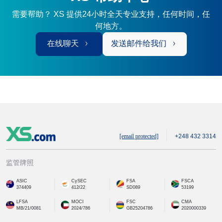
需要帮助？ XS 提供24小时全天专业支持，任何时间，任
何地方。
在线聊天
发送邮件给我们
[email protected]
+248 432 3314
监管牌照
ASIC
CySEC
FSA
FSCA
374409
412/22
SD089
53199
LFSA
MOCI
FSC
CMA
MB/21/0081
2024/786
GB25204786
2020000339