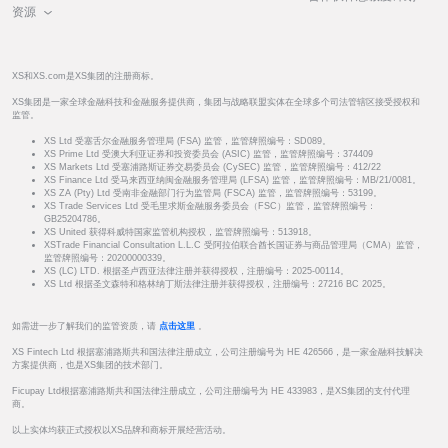
资源
XS和XS.com是XS集团的注册商标。
XS集团是一家全球金融科技和金融服务提供商，集团与战略联盟实体在全球多个司法管辖区接受授权和
监管。
XS Ltd 受塞舌尔金融服务管理局 (FSA) 监管，监管牌照编号：SD089。
XS Prime Ltd 受澳大利亚证券和投资委员会 (ASIC) 监管，监管牌照编号：374409
XS Markets Ltd 受塞浦路斯证券交易委员会 (CySEC) 监管，监管牌照编号：412/22
XS Finance Ltd 受马来西亚纳闽金融服务管理局 (LFSA) 监管，监管牌照编号：MB/21/0081。
XS ZA (Pty) Ltd 受南非金融部门行为监管局 (FSCA) 监管，监管牌照编号：53199。
XS Trade Services Ltd 受毛里求斯金融服务委员会（FSC）监管，监管牌照编号：
GB25204786。
XS United 获得科威特国家监管机构授权，监管牌照编号：513918。
XSTrade Financial Consultation L.L.C 受阿拉伯联合酋长国证券与商品管理局（CMA）监管，
监管牌照编号：20200000339。
XS (LC) LTD. 根据圣卢西亚法律注册并获得授权，注册编号：2025-00114。
XS Ltd 根据圣文森特和格林纳丁斯法律注册并获得授权，注册编号：27216 BC 2025。
如需进一步了解我们的监管资质，请
点击这里
。
XS Fintech Ltd 根据塞浦路斯共和国法律注册成立，公司注册编号为 HE 426566，是一家金融科技解决
方案提供商，也是XS集团的技术部门。
Ficupay Ltd根据塞浦路斯共和国法律注册成立，公司注册编号为 HE 433983，是XS集团的支付代理
商。
以上实体均获正式授权以XS品牌和商标开展经营活动。