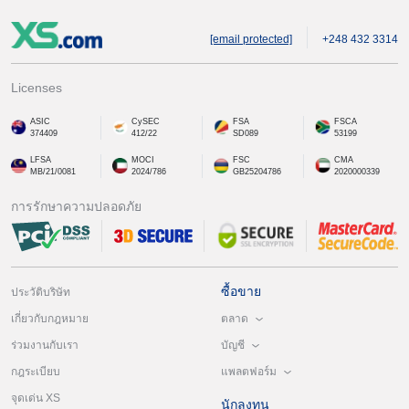
[email protected]
+248 432 3314
Licenses
ASIC
CySEC
FSA
FSCA
374409
412/22
SD089
53199
LFSA
MOCI
FSC
CMA
MB/21/0081
2024/786
GB25204786
2020000339
การรักษาความปลอดภัย
ซื้อขาย
ประวัติบริษัท
ตลาด
เกี่ยวกับกฎหมาย
บัญชี
ร่วมงานกับเรา
แพลตฟอร์ม
กฎระเบียบ
จุดเด่น XS
นักลงทุน