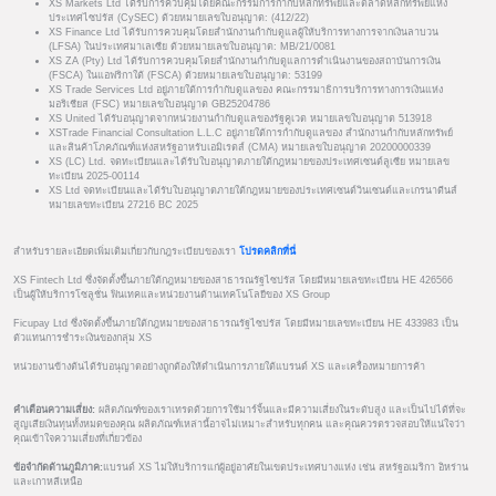
XS Markets Ltd ได้รับการควบคุมโดยคณะกรรมการกำกับหลักทรัพย์และตลาดหลักทรัพย์แห่ง
ประเทศไซปรัส (CySEC) ด้วยหมายเลขใบอนุญาต: (412/22)
XS Finance Ltd ได้รับการควบคุมโดยสำนักงานกำกับดูแลผู้ให้บริการทางการจากเงินลาบวน
(LFSA) ในประเทศมาเลเซีย ด้วยหมายเลขใบอนุญาต: MB/21/0081
XS ZA (Pty) Ltd ได้รับการควบคุมโดยสำนักงานกำกับดูแลการดำเนินงานของสถาบันการเงิน
(FSCA) ในแอฟริกาใต้ (FSCA) ด้วยหมายเลขใบอนุญาต: 53199
XS Trade Services Ltd อยู่ภายใต้การกำกับดูแลของ คณะกรรมาธิการบริการทางการเงินแห่ง
มอริเชียส (FSC) หมายเลขใบอนุญาต GB25204786
XS United ได้รับอนุญาตจากหน่วยงานกำกับดูแลของรัฐคูเวต หมายเลขใบอนุญาต 513918
XSTrade Financial Consultation L.L.C อยู่ภายใต้การกำกับดูแลของ สำนักงานกำกับหลักทรัพย์
และสินค้าโภคภัณฑ์แห่งสหรัฐอาหรับเอมิเรตส์ (CMA) หมายเลขใบอนุญาต 20200000339
XS (LC) Ltd. จดทะเบียนและได้รับใบอนุญาตภายใต้กฎหมายของประเทศเซนต์ลูเซีย หมายเลข
ทะเบียน 2025-00114
XS Ltd จดทะเบียนและได้รับใบอนุญาตภายใต้กฎหมายของประเทศเซนต์วินเซนต์และเกรนาดีนส์
หมายเลขทะเบียน 27216 BC 2025
สำหรับรายละเอียดเพิ่มเติมเกี่ยวกับกฎระเบียบของเรา
โปรดคลิกที่นี่
XS Fintech Ltd ซึ่งจัดตั้งขึ้นภายใต้กฎหมายของสาธารณรัฐไซปรัส โดยมีหมายเลขทะเบียน HE 426566
เป็นผู้ให้บริการโซลูชั่น ฟินเทคและหน่วยงานด้านเทคโนโลยีของ XS Group
Ficupay Ltd ซึ่งจัดตั้งขึ้นภายใต้กฎหมายของสาธารณรัฐไซปรัส โดยมีหมายเลขทะเบียน HE 433983 เป็น
ตัวแทนการชำระเงินของกลุ่ม XS
หน่วยงานข้างต้นได้รับอนุญาตอย่างถูกต้องให้ดำเนินการภายใต้แบรนด์ XS และเครื่องหมายการค้า
คำเตือนความเสี่ยง:
ผลิตภัณฑ์ของเราเทรดด้วยการใช้มาร์จิ้นและมีความเสี่ยงในระดับสูง และเป็นไปได้ที่จะ
สูญเสียเงินทุนทั้งหมดของคุณ ผลิตภัณฑ์เหล่านี้อาจไม่เหมาะสำหรับทุกคน และคุณควรตรวจสอบให้แน่ใจว่า
คุณเข้าใจความเสี่ยงที่เกี่ยวข้อง
ข้อจำกัดด้านภูมิภาค:
แบรนด์ XS ไม่ให้บริการแก่ผู้อยู่อาศัยในเขตประเทศบางแห่ง เช่น สหรัฐอเมริกา อิหร่าน
และเกาหลีเหนือ