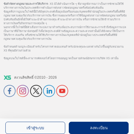
ข้อจำกัดทางกฎหมายและการให้บริการ:
XS มิได้ดำเนินการใด ๆ ที่อาจถูกพิจารณาว่าเป็นการชักชวนให้ใช้
บริการทางการเงินในประเทศที่การดำเนินการดังกล่าวขัดต่อกฎหมายหรือข้อบังคับท้องถิ่น
ข้อมูลที่ปรากฏบนเว็บไซต์นี้มิได้มีจุดประสงค์เพื่อมุ่งเน้นหรือเสนอแก่บุคคลที่พำนักอยู่ในประเทศหรือพื้นที่ที่มี
กฎหมายควบคุมเกี่ยวกับบริการทางการเงิน ซึ่งการเผยแพร่หรือการใช้ข้อมูลดังกล่าวอาจขัดต่อกฎหมายหรือข้อ
บังคับท้องถิ่นอีกทั้งมิใช่คำแนะนำด้านการลงทุน คำแนะนำทางการเงิน หรือการชักชวนให้เข้าร่วมบริการ
ทางการเงินหรือกิจกรรมการลงทุนใด ๆ
นอกจากนี้เว็บไซต์นี้มีตัวเลือกการแปลภาษาสำหรับเพิ่มประสบการณ์การใช้งานและการเข้าถึงข้อมูลการแปล
เป็นภาษาที่มิใช่ภาษาอังกฤษมีไว้เพื่อวัตถุประสงค์ด้านข้อมูลและความสะดวกเท่านั้นมิได้มีเจตนาให้เป็นการ
ให้บริการ ส่งเสริม หรือชักชวนให้ใช้บริการทางการเงินแก่บุคคลที่พำนักอยู่ในบางประเทศหรือพื้นที่ที่มี
กฎหมายควบคุมเกี่ยวกับบริการทางการเงิน
ข้อกำหนดด้านกฎระเบียบสำหรับโครงการค่าตอบแทนสำหรับนักลงทุนจะแตกต่างกันไปขึ้นอยู่กับหน่วยงาน
XS ที่คุณมีส่วนร่วมด้วย
ข้อมูลบนเว็บไซต์นี้จะสามารถคัดลอกได้โดยการขออนุญาตเป็นลายลักษณ์อักษรจากบริษัท XS เท่านั้น
สงวนลิขสิทธิ์ ©2010 - 2026
เข้าสู่ระบบ
ลงทะเบียน