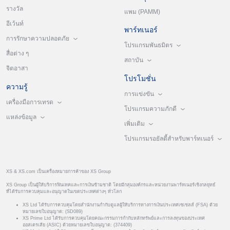
รางวัล
แพม (PAMM)
อีเว้นท์
พาร์ทเนอร์
การรักษาความปลอดภัย
โปรแกรมพันธมิตร
สื่อต่าง ๆ
สถาบัน
จิตอาสา
โปรโมชั่น
ความรู้
การแข่งขัน
เครื่องมือการเทรด
โปรแกรมความภักดี
แหล่งข้อมูล
เพิ่มเติม
โปรแกรมรอยัลตี้สำหรับพาร์ทเนอร์
XS & XS.com เป็นเครื่องหมายการค้าของ XS Group
XS Group เป็นผู้ให้บริการฟินเทคและการเงินข้ามชาติ โดยมีกลุ่มองค์กรและหน่วยงานพาร์ทเนอร์เชิงกลยุทธ์
ที่ได้รับการควบคุมและอนุญาตในเขตประเทศต่างๆ ทั่วโลก
XS Ltd ได้รับการควบคุมโดยสำนักงานกำกับดูแลผู้ให้บริการทางการเงินประเทศเซเชลส์ (FSA) ด้วย
หมายเลขใบอนุญาต: (SD089)
XS Prime Ltd ได้รับการควบคุมโดยคณะกรรมการกำกับหลักทรัพย์และการลงทุนของประเทศ
ออสเตรเลีย (ASIC) ด้วยหมายเลขใบอนุญาต: (374409)