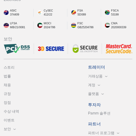
ASIC
CySEC
FSA
FSCA
374409
412/22
SD089
53199
LFSA
MOCI
FSC
CMA
MB/21/0081
2024/786
GB25204786
2020000339
보안
트레이더
스토리
거래상품
법률
계정
채용
플랫폼
규정
장점
투자자
수상 내역
Pamm 솔루션
이벤트
파트너
보안
파트너 프로그램