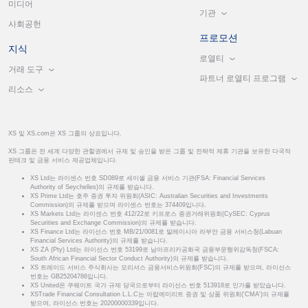
미디어
기관
사회공헌
프로모션
지식
로열티
거래 도구
파트너 로열티 프로그램
리소스
XS 및 XS.com은 XS 그룹의 상표입니다.
XS 그룹은 전 세계 다양한 관할권에서 규제 및 승인을 받은 그룹 및 전략적 제휴 기관을 보유한 다국적
핀테크 및 금융 서비스 제공업체입니다.
XS Ltd는 라이센스 번호 SD089로 세이셸 금융 서비스 기관(FSA: Financial Services
Authority of Seychelles)의 규제를 받습니다.
XS Prime Ltd는 호주 증권 투자 위원회(ASIC: Australian Securities and Investments
Commission)의 규제를 받으며 라이센스 번호는 374409입니다.
XS Markets Ltd는 라이센스 번호 412/22로 키프로스 증권거래위원회(CySEC: Cyprus
Securities and Exchange Commission)의 규제를 받습니다.
XS Finance Ltd는 라이선스 번호 MB/21/0081로 말레이시아 라부안 금융 서비스청(Labuan
Financial Services Authority)의 규제를 받습니다.
XS ZA (Pty) Ltd는 라이선스 번호 53199로 남아프리카공화국 금융부문행위감독청(FSCA:
South African Financial Sector Conduct Authority)의 규제를 받습니다.
XS 트레이드 서비스 주식회사는 모리셔스 금융서비스위원회(FSC)의 규제를 받으며, 라이선스
번호는 GB25204786입니다.
XS United은 쿠웨이트 국가 규제 당국으로부터 라이선스 번호 513918로 인가를 받았습니다.
XSTrade Financial Consultation L.L.C는 아랍에미리트 증권 및 상품 위원회('CMA')의 규제를
받으며, 라이선스 번호는 20200000339입니다.