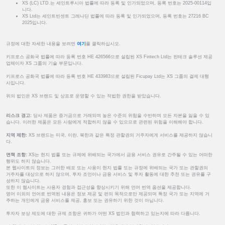
XS (LC) LTD.는 세인트루시아 법률에 따라 등록 및 인가되었으며, 등록 번호는 2025-00114입
니다.
XS Ltd는 세인트빈센트 그레나딘 법률에 따라 등록 및 인가되었으며, 등록 번호는 27216 BC
2025입니다.
규정에 대한 자세한 내용을 보려면
여기
를 클릭하십시오.
키프로스 공화국 법률에 따라 등록 번호 HE 426566으로 설립된 XS Fintech Ltd는 핀테크 솔루션 제공
업체이자 XS 그룹의 기술 부문입니다.
키프로스 공화국 법률에 따라 등록 번호 HE 433983으로 설립된 Ficupay Ltd는 XS 그룹의 결제 대행
사입니다.
위의 법인은 XS 브랜드 및 상표로 운영할 수 있는 적법한 권한을 받았습니다.
리스크 경고:
당사 제품은 증거금으로 거래되며 높은 수준의 위험을 수반하며 모든 자본을 잃을 수 있
습니다. 이러한 제품은 모든 사람에게 적합하지 않을 수 있으므로 관련된 위험을 이해해야 합니다.
지역 제한:
XS 브랜드는 미국, 이란, 북한과 같은 특정 관할권의 거주자에게 서비스를 제공하지 않습니
다.
면책 조항:
XS는 현지 법률 또는 규제에 위배되는 국가에서 금융 서비스 권유로 간주될 수 있는 어떠한
행위도 하지 않습니다.
본 웹사이트의 정보는 그러한 배포 또는 사용이 현지 법률 또는 규정에 위배되는 국가 또는 관할권의
거주자를 대상으로 하지 않으며, 투자 조언이나 금융 서비스 및 투자 활동에 대한 추천 또는 권유를 구
성하지 않습니다.
또한 이 웹사이트는 사용자 경험과 접근성을 향상시키기 위해 언어 번역 옵션을 제공합니다.
영어 이외의 언어로 번역된 내용은 정보 제공 및 편의 목적으로만 제공되며 특정 국가 또는 지역에 거
주하는 개인에게 금융 서비스를 제공, 홍보 또는 권유하기 위한 것이 아닙니다.
투자자 보상 제도에 대한 규제 조항은 귀하가 어떤 XS 법인과 협력하고 있는지에 따라 다릅니다.