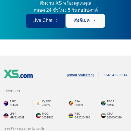
ทีมงาน XS พร้อมดูแลคุณ
ตลอด 24 ชั่วโมง 5 วันต่อสัปดาห์
Live Chat
ส่งอีเมล
[email protected]
+248 432 3314
Licenses
ASIC
CySEC
FSA
FSCA
374409
412/22
SD089
53199
LFSA
MOCI
FSC
CMA
MB/21/0081
2024/786
GB25204786
2020000339
การรักษาความปลอดภัย