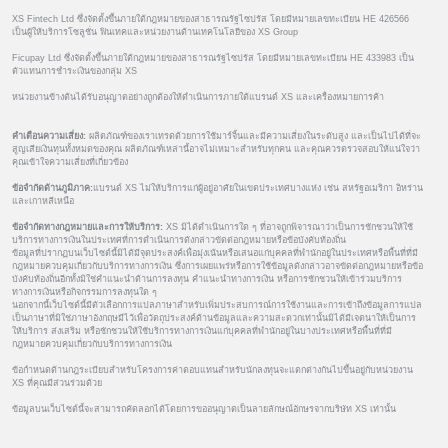
XS Fintech Ltd ซึ่งจัดตั้งขึ้นภายใต้กฎหมายของสาธารณรัฐไซปรัส โดยมีหมายเลขทะเบียน HE 426566
เป็นผู้ให้บริการโซลูชั่น ฟินเทคและหน่วยงานด้านเทคโนโลยีของ XS Group
Ficupay Ltd ซึ่งจัดตั้งขึ้นภายใต้กฎหมายของสาธารณรัฐไซปรัส โดยมีหมายเลขทะเบียน HE 433983 เป็น
ตัวแทนการชำระเงินของกลุ่ม XS
หน่วยงานข้างต้นได้รับอนุญาตอย่างถูกต้องให้ดำเนินการภายใต้แบรนด์ XS และเครื่องหมายการค้า
คำเตือนความเสี่ยง:
ผลิตภัณฑ์ของเราเทรดด้วยการใช้มาร์จิ้นและมีความเสี่ยงในระดับสูง และเป็นไปได้ที่จะ
สูญเสียเงินทุนทั้งหมดของคุณ ผลิตภัณฑ์เหล่านี้อาจไม่เหมาะสำหรับทุกคน และคุณควรตรวจสอบให้แน่ใจว่า
คุณเข้าใจความเสี่ยงที่เกี่ยวข้อง
ข้อจำกัดด้านภูมิภาค:
แบรนด์ XS ไม่ให้บริการแก่ผู้อยู่อาศัยในเขตประเทศบางแห่ง เช่น สหรัฐอเมริกา อิหร่าน
และเกาหลีเหนือ
ข้อจำกัดทางกฎหมายและการให้บริการ:
XS มิได้ดำเนินการใด ๆ ที่อาจถูกพิจารณาว่าเป็นการชักชวนให้ใช้
บริการทางการเงินในประเทศที่การดำเนินการดังกล่าวขัดต่อกฎหมายหรือข้อบังคับท้องถิ่น
ข้อมูลที่ปรากฏบนเว็บไซต์นี้มิได้มีจุดประสงค์เพื่อมุ่งเน้นหรือเสนอแก่บุคคลที่พำนักอยู่ในประเทศหรือพื้นที่ที่มี
กฎหมายควบคุมเกี่ยวกับบริการทางการเงิน ซึ่งการเผยแพร่หรือการใช้ข้อมูลดังกล่าวอาจขัดต่อกฎหมายหรือข้อ
บังคับท้องถิ่นอีกทั้งมิใช่คำแนะนำด้านการลงทุน คำแนะนำทางการเงิน หรือการชักชวนให้เข้าร่วมบริการ
ทางการเงินหรือกิจกรรมการลงทุนใด ๆ
นอกจากนี้เว็บไซต์นี้มีตัวเลือกการแปลภาษาสำหรับเพิ่มประสบการณ์การใช้งานและการเข้าถึงข้อมูลการแปล
เป็นภาษาที่มิใช่ภาษาอังกฤษมีไว้เพื่อวัตถุประสงค์ด้านข้อมูลและความสะดวกเท่านั้นมิได้มีเจตนาให้เป็นการ
ให้บริการ ส่งเสริม หรือชักชวนให้ใช้บริการทางการเงินแก่บุคคลที่พำนักอยู่ในบางประเทศหรือพื้นที่ที่มี
กฎหมายควบคุมเกี่ยวกับบริการทางการเงิน
ข้อกำหนดด้านกฎระเบียบสำหรับโครงการค่าตอบแทนสำหรับนักลงทุนจะแตกต่างกันไปขึ้นอยู่กับหน่วยงาน
XS ที่คุณมีส่วนร่วมด้วย
ข้อมูลบนเว็บไซต์นี้จะสามารถคัดลอกได้โดยการขออนุญาตเป็นลายลักษณ์อักษรจากบริษัท XS เท่านั้น