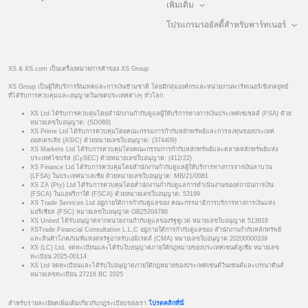
เพิ่มเติม
โปรแกรมรอยัลตี้สำหรับพาร์ทเนอร์
XS & XS.com เป็นเครื่องหมายการค้าของ XS Group
XS Group เป็นผู้ให้บริการฟินเทคและการเงินข้ามชาติ โดยมีกลุ่มองค์กรและหน่วยงานพาร์ทเนอร์เชิงกลยุทธ์
ที่ได้รับการควบคุมและอนุญาตในเขตประเทศต่างๆ ทั่วโลก
XS Ltd ได้รับการควบคุมโดยสำนักงานกำกับดูแลผู้ให้บริการทางการเงินประเทศเซเชลส์ (FSA) ด้วย
หมายเลขใบอนุญาต: (SD089)
XS Prime Ltd ได้รับการควบคุมโดยคณะกรรมการกำกับหลักทรัพย์และการลงทุนของประเทศ
ออสเตรเลีย (ASIC) ด้วยหมายเลขใบอนุญาต: (374409)
XS Markets Ltd ได้รับการควบคุมโดยคณะกรรมการกำกับหลักทรัพย์และตลาดหลักทรัพย์แห่ง
ประเทศไซปรัส (CySEC) ด้วยหมายเลขใบอนุญาต: (412/22)
XS Finance Ltd ได้รับการควบคุมโดยสำนักงานกำกับดูแลผู้ให้บริการทางการจากเงินลาบวน
(LFSA) ในประเทศมาเลเซีย ด้วยหมายเลขใบอนุญาต: MB/21/0081
XS ZA (Pty) Ltd ได้รับการควบคุมโดยสำนักงานกำกับดูแลการดำเนินงานของสถาบันการเงิน
(FSCA) ในแอฟริกาใต้ (FSCA) ด้วยหมายเลขใบอนุญาต: 53199
XS Trade Services Ltd อยู่ภายใต้การกำกับดูแลของ คณะกรรมาธิการบริการทางการเงินแห่ง
มอริเชียส (FSC) หมายเลขใบอนุญาต GB25204786
XS United ได้รับอนุญาตจากหน่วยงานกำกับดูแลของรัฐคูเวต หมายเลขใบอนุญาต 513918
XSTrade Financial Consultation L.L.C อยู่ภายใต้การกำกับดูแลของ สำนักงานกำกับหลักทรัพย์
และสินค้าโภคภัณฑ์แห่งสหรัฐอาหรับเอมิเรตส์ (CMA) หมายเลขใบอนุญาต 20200000339
XS (LC) Ltd. จดทะเบียนและได้รับใบอนุญาตภายใต้กฎหมายของประเทศเซนต์ลูเซีย หมายเลข
ทะเบียน 2025-00114
XS Ltd จดทะเบียนและได้รับใบอนุญาตภายใต้กฎหมายของประเทศเซนต์วินเซนต์และเกรนาดีนส์
หมายเลขทะเบียน 27216 BC 2025
สำหรับรายละเอียดเพิ่มเติมเกี่ยวกับกฎระเบียบของเรา
โปรดคลิกที่นี่