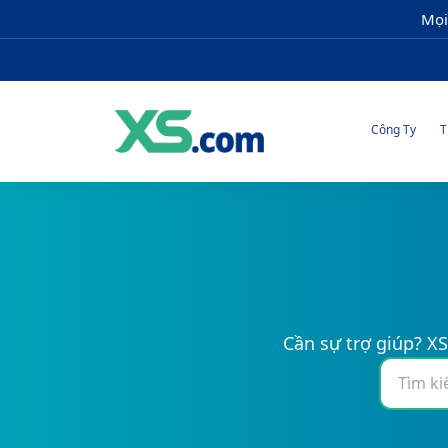
Mọi
Công Ty
T
Cần sự trợ giúp? XS