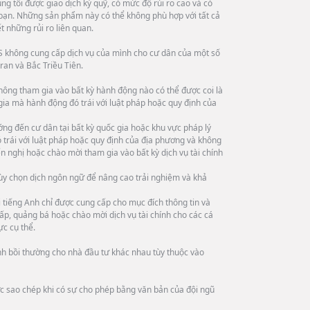
g tôi được giao dịch ký quỹ, có mức độ rủi ro cao và có
bạn. Những sản phẩm này có thể không phù hợp với tất cả
 những rủi ro liên quan.
 không cung cấp dịch vụ của mình cho cư dân của một số
ran và Bắc Triều Tiên.
hông tham gia vào bất kỳ hành động nào có thể được coi là
 gia mà hành động đó trái với luật pháp hoặc quy định của
ng đến cư dân tại bất kỳ quốc gia hoặc khu vực pháp lý
trái với luật pháp hoặc quy định của địa phương và không
n nghị hoặc chào mời tham gia vào bất kỳ dịch vụ tài chính
tùy chọn dịch ngôn ngữ để nâng cao trải nghiệm và khả
tiếng Anh chỉ được cung cấp cho mục đích thông tin và
ấp, quảng bá hoặc chào mời dịch vụ tài chính cho các cá
ực cụ thể.
ình bồi thường cho nhà đầu tư khác nhau tùy thuộc vào
ợc sao chép khi có sự cho phép bằng văn bản của đội ngũ