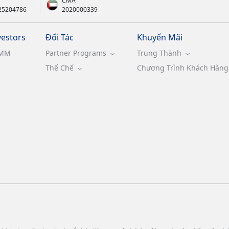
CMA
25204786
2020000339
vestors
Đối Tác
Khuyến Mãi
MM
Partner Programs
Trung Thành
Thể Chế
Chương Trình Khách Hàng 