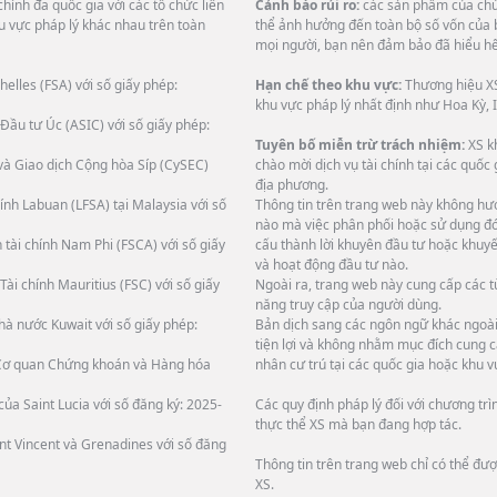
hính đa quốc gia với các tổ chức liên
Cảnh báo rủi ro:
các sản phẩm của chún
u vực pháp lý khác nhau trên toàn
thể ảnh hưởng đến toàn bộ số vốn của 
mọi người, bạn nên đảm bảo đã hiểu hết
helles (FSA) với số giấy phép:
Hạn chế theo khu vực:
Thương hiệu XS
khu vực pháp lý nhất định như Hoa Kỳ, I
Đầu tư Úc (ASIC) với số giấy phép:
Tuyên bố miễn trừ trách nhiệm:
XS k
và Giao dịch Cộng hòa Síp (CySEC)
chào mời dịch vụ tài chính tại các quốc
địa phương.
ính Labuan (LFSA) tại Malaysia với số
Thông tin trên trang web này không hướ
nào mà việc phân phối hoặc sử dụng đó 
 tài chính Nam Phi (FSCA) với số giấy
cấu thành lời khuyên đầu tư hoặc khuyế
và hoạt động đầu tư nào.
Tài chính Mauritius (FSC) với số giấy
Ngoài ra, trang web này cung cấp các 
năng truy cập của người dùng.
hà nước Kuwait với số giấy phép:
Bản dịch sang các ngôn ngữ khác ngoài 
tiện lợi và không nhằm mục đích cung c
i Cơ quan Chứng khoán và Hàng hóa
nhân cư trú tại các quốc gia hoặc khu v
ủa Saint Lucia với số đăng ký: 2025-
Các quy định pháp lý đối với chương tr
thực thể XS mà bạn đang hợp tác.
int Vincent và Grenadines với số đăng
Thông tin trên trang web chỉ có thể đư
XS.