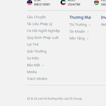
LFSA
MOCI
FSC
MB/21/0081
2024/786
GB
Câu Chuyện
Thương Mại
In
Tài Liệu Pháp Lý
Thị Trường
PA
Cơ Hội Nghề Nghiệp
Tài Khoản
Quy Định Pháp Luật
Nền Tảng
Lợi Thế
Giải Thưởng
Sự Kiện
Bảo Mật
Media
Trách Nhiệm
XS & XS.com là thương hiệu của XS Group.