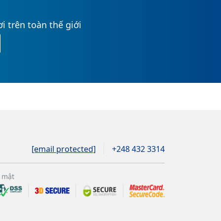
i trên toàn thế giới
[email protected]
+248 432 3314
 mật