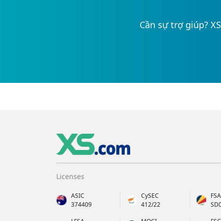
Cần sự trợ giúp? XS
Licenses
ASIC
CySEC
FSA
374409
412/22
SD