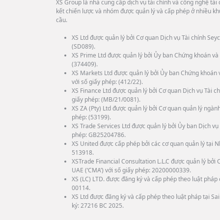
XS Group là nhà cung cấp dịch vụ tài chính và công nghệ tài c
kết chiến lược và nhóm được quản lý và cấp phép ở nhiều kh
cầu.
XS Ltd được quản lý bởi Cơ quan Dịch vụ Tài chính Seyc
(SD089).
XS Prime Ltd được quản lý bởi Ủy ban Chứng khoán và 
(374409).
XS Markets Ltd được quản lý bởi Ủy ban Chứng khoán 
với số giấy phép: (412/22).
XS Finance Ltd được quản lý bởi Cơ quan Dịch vụ Tài ch
giấy phép: (MB/21/0081).
XS ZA (Pty) Ltd được quản lý bởi Cơ quan quản lý ngành
phép: (53199).
XS Trade Services Ltd được quản lý bởi Ủy ban Dịch vụ 
phép: GB25204786.
XS United được cấp phép bởi các cơ quan quản lý tại N
513918.
XSTrade Financial Consultation L.L.C được quản lý bở
UAE (‘CMA’) với số giấy phép: 20200000339.
XS (LC) LTD. được đăng ký và cấp phép theo luật pháp c
00114.
XS Ltd được đăng ký và cấp phép theo luật pháp tại Sa
ký: 27216 BC 2025.