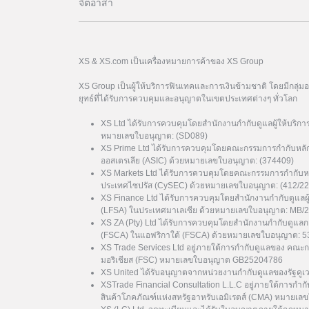
จิตอาสา
XS & XS.com เป็นเครื่องหมายการค้าของ XS Group
XS Group เป็นผู้ให้บริการฟินเทคและการเงินข้ามชาติ โดยมีกลุ่
ยุทธ์ที่ได้รับการควบคุมและอนุญาตในเขตประเทศต่างๆ ทั่วโลก
XS Ltd ได้รับการควบคุมโดยสำนักงานกำกับดูแลผู้ให้บริกา
หมายเลขใบอนุญาต: (SD089)
XS Prime Ltd ได้รับการควบคุมโดยคณะกรรมการกำกับหลั
ออสเตรเลีย (ASIC) ด้วยหมายเลขใบอนุญาต: (374409)
XS Markets Ltd ได้รับการควบคุมโดยคณะกรรมการกำกับหล
ประเทศไซปรัส (CySEC) ด้วยหมายเลขใบอนุญาต: (412/22
XS Finance Ltd ได้รับการควบคุมโดยสำนักงานกำกับดูแลผ
(LFSA) ในประเทศมาเลเซีย ด้วยหมายเลขใบอนุญาต: MB/
XS ZA (Pty) Ltd ได้รับการควบคุมโดยสำนักงานกำกับดูแล
(FSCA) ในแอฟริกาใต้ (FSCA) ด้วยหมายเลขใบอนุญาต: 
XS Trade Services Ltd อยู่ภายใต้การกำกับดูแลของ คณะ
มอริเชียส (FSC) หมายเลขใบอนุญาต GB25204786
XS United ได้รับอนุญาตจากหน่วยงานกำกับดูแลของรัฐค
XSTrade Financial Consultation L.L.C อยู่ภายใต้การกำก
สินค้าโภคภัณฑ์แห่งสหรัฐอาหรับเอมิเรตส์ (CMA) หมาย