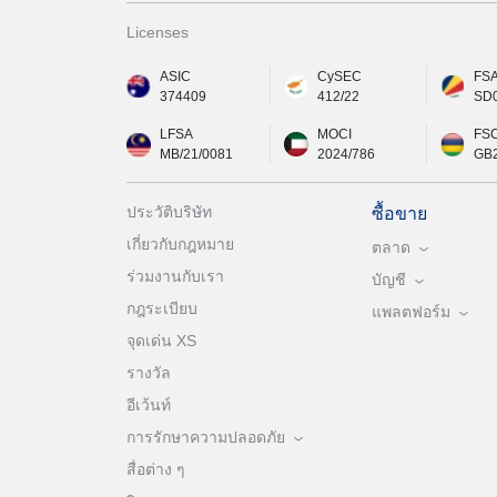
Licenses
ASIC
CySEC
FS
374409
412/22
SD
LFSA
MOCI
FS
MB/21/0081
2024/786
GB
ประวัติบริษัท
ซื้อขาย
เกี่ยวกับกฎหมาย
ตลาด
ร่วมงานกับเรา
บัญชี
กฎระเบียบ
แพลตฟอร์ม
จุดเด่น XS
รางวัล
อีเว้นท์
การรักษาความปลอดภัย
สื่อต่าง ๆ