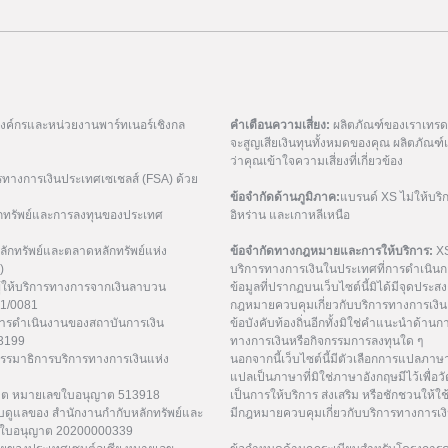
มองค์กรและหน่วยงานพาร์ทเนอร์เชิงกล
คำเตือนความเสี่ยง:
ผลิตภัณฑ์ของเราเทรดด้
จะสูญเสียเงินทุนทั้งหมดของคุณ ผลิตภัณ
ว่าคุณเข้าใจความเสี่ยงที่เกี่ยวข้อง
รทางการเงินประเทศเซเชลส์ (FSA) ด้วย
ข้อจำกัดด้านภูมิภาค:
แบรนด์ XS ไม่ให้บริ
กทรัพย์และการลงทุนของประเทศ
อิหร่าน และเกาหลีเหนือ
ักทรัพย์และตลาดหลักทรัพย์แห่ง
ข้อจำกัดทางกฎหมายและการให้บริการ:
XS
)
บริการทางการเงินในประเทศที่การดำเนินกา
ู้ให้บริการทางการจากเงินลาบวน
ข้อมูลที่ปรากฏบนเว็บไซต์นี้มิได้มีจุดประสงค์
21/0081
กฎหมายควบคุมเกี่ยวกับบริการทางการเงิน 
การดำเนินงานของสถาบันการเงิน
ข้อบังคับท้องถิ่นอีกทั้งมิใช่คำแนะนำด้า
53199
ทางการเงินหรือกิจกรรมการลงทุนใด ๆ
กรรมาธิการบริการทางการเงินแห่ง
นอกจากนี้เว็บไซต์นี้มีตัวเลือกการแปลภา
แปลเป็นภาษาที่มิใช่ภาษาอังกฤษมีไว้เพื่อว
ูเวต หมายเลขใบอนุญาต 513918
เป็นการให้บริการ ส่งเสริม หรือชักชวนให้ใช
ับดูแลของ สำนักงานกำกับหลักทรัพย์และ
มีกฎหมายควบคุมเกี่ยวกับบริการทางการเง
เลขใบอนุญาต 20200000339