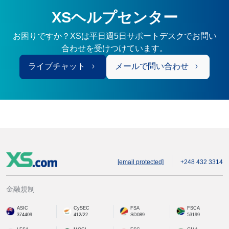
XSヘルプセンター
お困りですか？XSは平日週5日サポートデスクでお問い
合わせを受けつけています。
ライブチャット
メールで問い合わせ
[email protected]
+248 432 3314
金融規制
ASIC
CySEC
FSA
FSCA
374409
412/22
SD089
53199