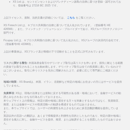
XS Ltd は、セントビンセントおよびグレナディーン諸島の法律に基づき登録・認可されてお
り、登録番号は 27216 BC 2025 です。
上記ライセンス、規制、法的文書の詳細については、
こちら
をご覧ください。
XS Fintech Ltd は、キプロス共和国の法律に基づいて法人化されています。（登録番号 HE
426566）。また、フィンテック・ソリューション・プロバイダーであり、XSグループのテクノロジー
部門です。
Ficupay Ltd は、キプロス共和国の法律に基づいて法人化された、XSグループの決済代行会社です。
（登録番号HE 433983) 。
上記の事業体は、XSブランド及び商標の下で活動することを正式に許可されています。
リスクに関する警告:
外国為替金取引やデリバティブ取引は高リスクを伴います。損失に耐えうる範囲
の資金でお取引されることをお勧め致します。デリバティブ取引は全ての投資家に適しているわけで
はございません。取引に伴うリスクを充分に理解された上で、必要に応じて専門家にご相談くださ
い。
地域の制限 :
XS Brandは、米国、イラン、北朝鮮など特定の地域にお住まいの方にはサービスを提供
していません。
免責事項:
XSは、現地の法律または規制に反する可能性がある国・地域において、金融サービスの勧
誘とみなされるいかなる行為も行っておりません。
本ウェブサイト上の情報は、特定の国や地域に居住する方々を対象とするものではなく、投資助言、
推奨、または金融サービスや投資活動への勧誘を構成するものではありません。
また、本ウェブサイトでは、ユーザーの利便性を向上させるために多言語翻訳機能を提供していま
す。
英語以外の言語への翻訳は、あくまで情報提供と利便性を目的としたものであり、特定の国や地域に
居住する個人に対し、金融サービスを提供、推奨、または勧誘することを意図したものではありませ
ん。