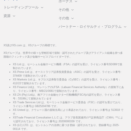
ボーナス
トレーディングツール
その他
資源
その他
パートナー・ロイヤルティ・プログラム
XS及びXS.com は、XSグループの商標です。
XSグループは、世界中の様々な管轄区域で規制・認可されたグループ及びアライアンス組織を持つ多
国籍のフィンテック及び金融サービスプロバイダーです。
XS Ltd は、セーシェル金融サービス機構（FSA）の認可を受け、ライセンス番号SD089で規
制されています。
XS Prime Ltd は、オーストラリア証券投資委員会（ASIC）の認可を受け、ライセンス番号:
374409 で規制されています。
XS Markets Ltd は、キプロス証券取引委員会（CySEC）の認可を受け、ライセンス番号：
412/22で規制されています。
XS Finance Ltdは、マレーシアのLFSA（Labuan Financial Services Authority）の規制下にあ
り、ライセンス番号：MB/21/0081で規制されています。
XS ZA (Pty) Ltdは、南アフリカ金融セクター行動機構(FSCA)の認可を受け、ライセンス番
号：53199にて規制されています
XS Trade Services Ltd は、モーリシャス金融サービス委員会（FSC）の認可を受けており、
ライセンス番号は GB25204786 です。
XS United は、クウェート国の規制当局により承認されており、ライセンス番号は 513918 で
す。
XSTrade Financial Consultation L.L.C は、アラブ首長国連邦の**証券商品庁（CMA）**によ
り認可されており、ライセンス番号は 20200000339 です。
XS (LC) LTD. は、セントルシアの法律に基づき登録・認可されており、登録番号は 2025-
00114 です。