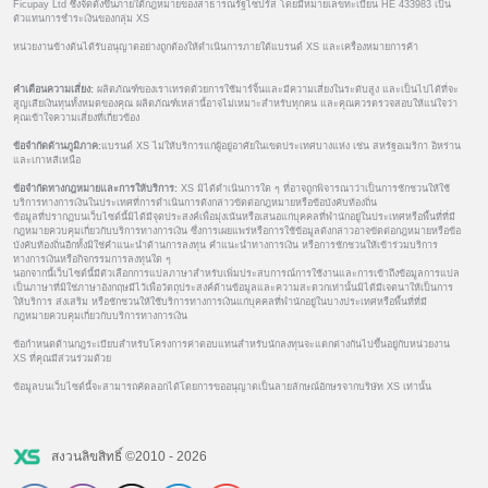
Ficupay Ltd ซึ่งจัดตั้งขึ้นภายใต้กฎหมายของสาธารณรัฐไซปรัส โดยมีหมายเลขทะเบียน HE 433983 เป็น
ตัวแทนการชำระเงินของกลุ่ม XS
หน่วยงานข้างต้นได้รับอนุญาตอย่างถูกต้องให้ดำเนินการภายใต้แบรนด์ XS และเครื่องหมายการค้า
คำเตือนความเสี่ยง:
ผลิตภัณฑ์ของเราเทรดด้วยการใช้มาร์จิ้นและมีความเสี่ยงในระดับสูง และเป็นไปได้ที่จะ
สูญเสียเงินทุนทั้งหมดของคุณ ผลิตภัณฑ์เหล่านี้อาจไม่เหมาะสำหรับทุกคน และคุณควรตรวจสอบให้แน่ใจว่า
คุณเข้าใจความเสี่ยงที่เกี่ยวข้อง
ข้อจำกัดด้านภูมิภาค:
แบรนด์ XS ไม่ให้บริการแก่ผู้อยู่อาศัยในเขตประเทศบางแห่ง เช่น สหรัฐอเมริกา อิหร่าน
และเกาหลีเหนือ
ข้อจำกัดทางกฎหมายและการให้บริการ:
XS มิได้ดำเนินการใด ๆ ที่อาจถูกพิจารณาว่าเป็นการชักชวนให้ใช้
บริการทางการเงินในประเทศที่การดำเนินการดังกล่าวขัดต่อกฎหมายหรือข้อบังคับท้องถิ่น
ข้อมูลที่ปรากฏบนเว็บไซต์นี้มิได้มีจุดประสงค์เพื่อมุ่งเน้นหรือเสนอแก่บุคคลที่พำนักอยู่ในประเทศหรือพื้นที่ที่มี
กฎหมายควบคุมเกี่ยวกับบริการทางการเงิน ซึ่งการเผยแพร่หรือการใช้ข้อมูลดังกล่าวอาจขัดต่อกฎหมายหรือข้อ
บังคับท้องถิ่นอีกทั้งมิใช่คำแนะนำด้านการลงทุน คำแนะนำทางการเงิน หรือการชักชวนให้เข้าร่วมบริการ
ทางการเงินหรือกิจกรรมการลงทุนใด ๆ
นอกจากนี้เว็บไซต์นี้มีตัวเลือกการแปลภาษาสำหรับเพิ่มประสบการณ์การใช้งานและการเข้าถึงข้อมูลการแปล
เป็นภาษาที่มิใช่ภาษาอังกฤษมีไว้เพื่อวัตถุประสงค์ด้านข้อมูลและความสะดวกเท่านั้นมิได้มีเจตนาให้เป็นการ
ให้บริการ ส่งเสริม หรือชักชวนให้ใช้บริการทางการเงินแก่บุคคลที่พำนักอยู่ในบางประเทศหรือพื้นที่ที่มี
กฎหมายควบคุมเกี่ยวกับบริการทางการเงิน
ข้อกำหนดด้านกฎระเบียบสำหรับโครงการค่าตอบแทนสำหรับนักลงทุนจะแตกต่างกันไปขึ้นอยู่กับหน่วยงาน
XS ที่คุณมีส่วนร่วมด้วย
ข้อมูลบนเว็บไซต์นี้จะสามารถคัดลอกได้โดยการขออนุญาตเป็นลายลักษณ์อักษรจากบริษัท XS เท่านั้น
สงวนลิขสิทธิ์ ©2010 - 2026