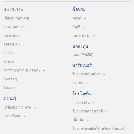
ซื้อขาย
ประวัติบริษัท
ตลาด
เกี่ยวกับกฎหมาย
บัญชี
ร่วมงานกับเรา
แพลตฟอร์ม
กฎระเบียบ
จุดเด่น XS
นักลงทุน
รางวัล
แพม (PAMM)
อีเว้นท์
พาร์ทเนอร์
การรักษาความปลอดภัย
โปรแกรมพันธมิตร
สื่อต่าง ๆ
สถาบัน
จิตอาสา
โปรโมชั่น
ความรู้
การแข่งขัน
เครื่องมือการเทรด
โปรแกรมความภักดี
แหล่งข้อมูล
เพิ่มเติม
โปรแกรมรอยัลตี้สำหรับพาร์ทเนอร์