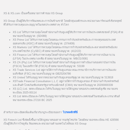
XS & XS.com เป็นเครื่องหมายการค้าของ XS Group
XS Group เป็นผู้ให้บริการฟินเทคและการเงินข้ามชาติ โดยมีกลุ่มองค์กรและหน่วยงานพาร์ทเนอร์เชิงกลยุทธ์
ที่ได้รับการควบคุมและอนุญาตในเขตประเทศต่างๆ ทั่วโลก
XS Ltd ได้รับการควบคุมโดยสำนักงานกำกับดูแลผู้ให้บริการทางการเงินประเทศเซเชลส์ (FSA) ด้วย
หมายเลขใบอนุญาต: (SD089)
XS Prime Ltd ได้รับการควบคุมโดยคณะกรรมการกำกับหลักทรัพย์และการลงทุนของประเทศ
ออสเตรเลีย (ASIC) ด้วยหมายเลขใบอนุญาต: (374409)
XS Markets Ltd ได้รับการควบคุมโดยคณะกรรมการกำกับหลักทรัพย์และตลาดหลักทรัพย์แห่ง
ประเทศไซปรัส (CySEC) ด้วยหมายเลขใบอนุญาต: (412/22)
XS Finance Ltd ได้รับการควบคุมโดยสำนักงานกำกับดูแลผู้ให้บริการทางการจากเงินลาบวน
(LFSA) ในประเทศมาเลเซีย ด้วยหมายเลขใบอนุญาต: MB/21/0081
XS ZA (Pty) Ltd ได้รับการควบคุมโดยสำนักงานกำกับดูแลการดำเนินงานของสถาบันการเงิน
(FSCA) ในแอฟริกาใต้ (FSCA) ด้วยหมายเลขใบอนุญาต: 53199
XS Trade Services Ltd อยู่ภายใต้การกำกับดูแลของ คณะกรรมาธิการบริการทางการเงินแห่ง
มอริเชียส (FSC) หมายเลขใบอนุญาต GB25204786
XS United ได้รับอนุญาตจากหน่วยงานกำกับดูแลของรัฐคูเวต หมายเลขใบอนุญาต 513918
XSTrade Financial Consultation L.L.C อยู่ภายใต้การกำกับดูแลของ สำนักงานกำกับหลักทรัพย์
และสินค้าโภคภัณฑ์แห่งสหรัฐอาหรับเอมิเรตส์ (CMA) หมายเลขใบอนุญาต 20200000339
XS (LC) Ltd. จดทะเบียนและได้รับใบอนุญาตภายใต้กฎหมายของประเทศเซนต์ลูเซีย หมายเลข
ทะเบียน 2025-00114
XS Ltd จดทะเบียนและได้รับใบอนุญาตภายใต้กฎหมายของประเทศเซนต์วินเซนต์และเกรนาดีนส์
หมายเลขทะเบียน 27216 BC 2025
สำหรับรายละเอียดเพิ่มเติมเกี่ยวกับกฎระเบียบของเรา
โปรดคลิกที่นี่
XS Fintech Ltd ซึ่งจัดตั้งขึ้นภายใต้กฎหมายของสาธารณรัฐไซปรัส โดยมีหมายเลขทะเบียน HE 426566
เป็นผู้ให้บริการโซลูชั่น ฟินเทคและหน่วยงานด้านเทคโนโลยีของ XS Group