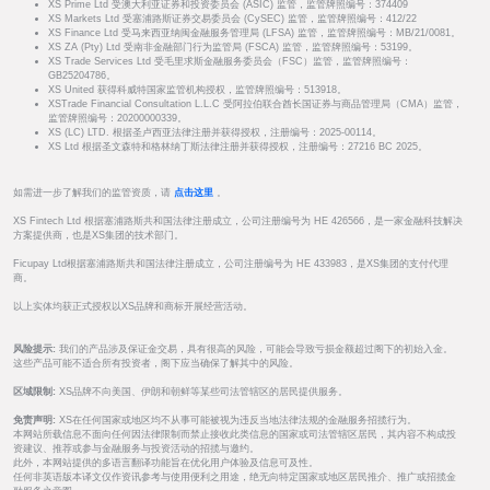
XS Prime Ltd 受澳大利亚证券和投资委员会 (ASIC) 监管，监管牌照编号：374409
XS Markets Ltd 受塞浦路斯证券交易委员会 (CySEC) 监管，监管牌照编号：412/22
XS Finance Ltd 受马来西亚纳闽金融服务管理局 (LFSA) 监管，监管牌照编号：MB/21/0081。
XS ZA (Pty) Ltd 受南非金融部门行为监管局 (FSCA) 监管，监管牌照编号：53199。
XS Trade Services Ltd 受毛里求斯金融服务委员会（FSC）监管，监管牌照编号：
GB25204786。
XS United 获得科威特国家监管机构授权，监管牌照编号：513918。
XSTrade Financial Consultation L.L.C 受阿拉伯联合酋长国证券与商品管理局（CMA）监管，
监管牌照编号：20200000339。
XS (LC) LTD. 根据圣卢西亚法律注册并获得授权，注册编号：2025-00114。
XS Ltd 根据圣文森特和格林纳丁斯法律注册并获得授权，注册编号：27216 BC 2025。
如需进一步了解我们的监管资质，请
点击这里
。
XS Fintech Ltd 根据塞浦路斯共和国法律注册成立，公司注册编号为 HE 426566，是一家金融科技解决
方案提供商，也是XS集团的技术部门。
Ficupay Ltd根据塞浦路斯共和国法律注册成立，公司注册编号为 HE 433983，是XS集团的支付代理
商。
以上实体均获正式授权以XS品牌和商标开展经营活动。
风险提示:
我们的产品涉及保证金交易，具有很高的风险，可能会导致亏损金额超过阁下的初始入金。
这些产品可能不适合所有投资者，阁下应当确保了解其中的风险。
区域限制:
XS品牌不向美国、伊朗和朝鲜等某些司法管辖区的居民提供服务。
免责声明:
XS在任何国家或地区均不从事可能被视为违反当地法律法规的金融服务招揽行为。
本网站所载信息不面向任何因法律限制而禁止接收此类信息的国家或司法管辖区居民，其内容不构成投
资建议、推荐或参与金融服务与投资活动的招揽与邀约。
此外，本网站提供的多语言翻译功能旨在优化用户体验及信息可及性。
任何非英语版本译文仅作资讯参考与使用便利之用途，绝无向特定国家或地区居民推介、推广或招揽金