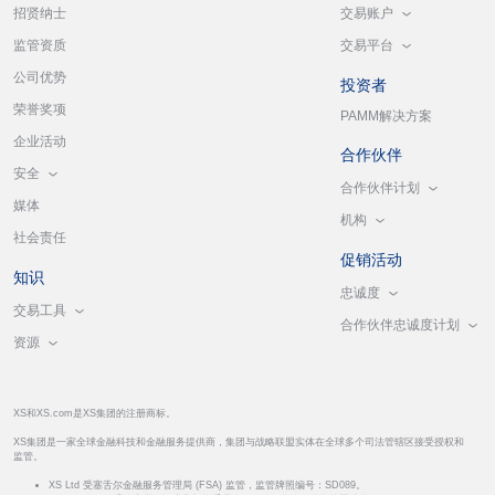
交易账户
招贤纳士
交易平台
监管资质
公司优势
投资者
荣誉奖项
PAMM解决方案
企业活动
合作伙伴
安全
合作伙伴计划
媒体
机构
社会责任
促销活动
知识
忠诚度
交易工具
合作伙伴忠诚度计划
资源
XS和XS.com是XS集团的注册商标。
XS集团是一家全球金融科技和金融服务提供商，集团与战略联盟实体在全球多个司法管辖区接受授权和
监管。
XS Ltd 受塞舌尔金融服务管理局 (FSA) 监管，监管牌照编号：SD089。