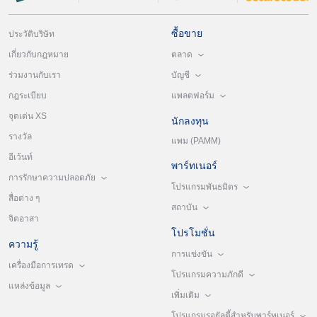
ซื้อขาย
ประวัติบริษัท
ตลาด
เกี่ยวกับกฎหมาย
บัญชี
ร่วมงานกับเรา
แพลตฟอร์ม
กฎระเบียบ
จุดเด่น XS
นักลงทุน
รางวัล
แพม (PAMM)
อีเว้นท์
พาร์ทเนอร์
การรักษาความปลอดภัย
โปรแกรมพันธมิตร
สื่อต่าง ๆ
สถาบัน
จิตอาสา
โปรโมชั่น
ความรู้
การแข่งขัน
เครื่องมือการเทรด
โปรแกรมความภักดี
แหล่งข้อมูล
เพิ่มเติม
โปรแกรมรอยัลตี้สำหรับพาร์ทเนอร์