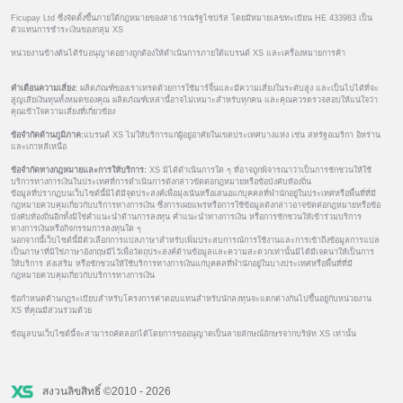
Ficupay Ltd ซึ่งจัดตั้งขึ้นภายใต้กฎหมายของสาธารณรัฐไซปรัส โดยมีหมายเลขทะเบียน HE 433983 เป็น
ตัวแทนการชำระเงินของกลุ่ม XS
หน่วยงานข้างต้นได้รับอนุญาตอย่างถูกต้องให้ดำเนินการภายใต้แบรนด์ XS และเครื่องหมายการค้า
คำเตือนความเสี่ยง:
ผลิตภัณฑ์ของเราเทรดด้วยการใช้มาร์จิ้นและมีความเสี่ยงในระดับสูง และเป็นไปได้ที่จะ
สูญเสียเงินทุนทั้งหมดของคุณ ผลิตภัณฑ์เหล่านี้อาจไม่เหมาะสำหรับทุกคน และคุณควรตรวจสอบให้แน่ใจว่า
คุณเข้าใจความเสี่ยงที่เกี่ยวข้อง
ข้อจำกัดด้านภูมิภาค:
แบรนด์ XS ไม่ให้บริการแก่ผู้อยู่อาศัยในเขตประเทศบางแห่ง เช่น สหรัฐอเมริกา อิหร่าน
และเกาหลีเหนือ
ข้อจำกัดทางกฎหมายและการให้บริการ:
XS มิได้ดำเนินการใด ๆ ที่อาจถูกพิจารณาว่าเป็นการชักชวนให้ใช้
บริการทางการเงินในประเทศที่การดำเนินการดังกล่าวขัดต่อกฎหมายหรือข้อบังคับท้องถิ่น
ข้อมูลที่ปรากฏบนเว็บไซต์นี้มิได้มีจุดประสงค์เพื่อมุ่งเน้นหรือเสนอแก่บุคคลที่พำนักอยู่ในประเทศหรือพื้นที่ที่มี
กฎหมายควบคุมเกี่ยวกับบริการทางการเงิน ซึ่งการเผยแพร่หรือการใช้ข้อมูลดังกล่าวอาจขัดต่อกฎหมายหรือข้อ
บังคับท้องถิ่นอีกทั้งมิใช่คำแนะนำด้านการลงทุน คำแนะนำทางการเงิน หรือการชักชวนให้เข้าร่วมบริการ
ทางการเงินหรือกิจกรรมการลงทุนใด ๆ
นอกจากนี้เว็บไซต์นี้มีตัวเลือกการแปลภาษาสำหรับเพิ่มประสบการณ์การใช้งานและการเข้าถึงข้อมูลการแปล
เป็นภาษาที่มิใช่ภาษาอังกฤษมีไว้เพื่อวัตถุประสงค์ด้านข้อมูลและความสะดวกเท่านั้นมิได้มีเจตนาให้เป็นการ
ให้บริการ ส่งเสริม หรือชักชวนให้ใช้บริการทางการเงินแก่บุคคลที่พำนักอยู่ในบางประเทศหรือพื้นที่ที่มี
กฎหมายควบคุมเกี่ยวกับบริการทางการเงิน
ข้อกำหนดด้านกฎระเบียบสำหรับโครงการค่าตอบแทนสำหรับนักลงทุนจะแตกต่างกันไปขึ้นอยู่กับหน่วยงาน
XS ที่คุณมีส่วนร่วมด้วย
ข้อมูลบนเว็บไซต์นี้จะสามารถคัดลอกได้โดยการขออนุญาตเป็นลายลักษณ์อักษรจากบริษัท XS เท่านั้น
สงวนลิขสิทธิ์ ©2010 - 2026