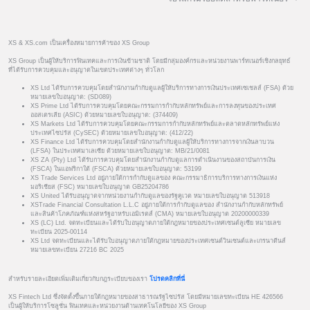
XS & XS.com เป็นเครื่องหมายการค้าของ XS Group
XS Group เป็นผู้ให้บริการฟินเทคและการเงินข้ามชาติ โดยมีกลุ่มองค์กรและหน่วยงานพาร์ทเนอร์เชิงกลยุทธ์
ที่ได้รับการควบคุมและอนุญาตในเขตประเทศต่างๆ ทั่วโลก
XS Ltd ได้รับการควบคุมโดยสำนักงานกำกับดูแลผู้ให้บริการทางการเงินประเทศเซเชลส์ (FSA) ด้วย
หมายเลขใบอนุญาต: (SD089)
XS Prime Ltd ได้รับการควบคุมโดยคณะกรรมการกำกับหลักทรัพย์และการลงทุนของประเทศ
ออสเตรเลีย (ASIC) ด้วยหมายเลขใบอนุญาต: (374409)
XS Markets Ltd ได้รับการควบคุมโดยคณะกรรมการกำกับหลักทรัพย์และตลาดหลักทรัพย์แห่ง
ประเทศไซปรัส (CySEC) ด้วยหมายเลขใบอนุญาต: (412/22)
XS Finance Ltd ได้รับการควบคุมโดยสำนักงานกำกับดูแลผู้ให้บริการทางการจากเงินลาบวน
(LFSA) ในประเทศมาเลเซีย ด้วยหมายเลขใบอนุญาต: MB/21/0081
XS ZA (Pty) Ltd ได้รับการควบคุมโดยสำนักงานกำกับดูแลการดำเนินงานของสถาบันการเงิน
(FSCA) ในแอฟริกาใต้ (FSCA) ด้วยหมายเลขใบอนุญาต: 53199
XS Trade Services Ltd อยู่ภายใต้การกำกับดูแลของ คณะกรรมาธิการบริการทางการเงินแห่ง
มอริเชียส (FSC) หมายเลขใบอนุญาต GB25204786
XS United ได้รับอนุญาตจากหน่วยงานกำกับดูแลของรัฐคูเวต หมายเลขใบอนุญาต 513918
XSTrade Financial Consultation L.L.C อยู่ภายใต้การกำกับดูแลของ สำนักงานกำกับหลักทรัพย์
และสินค้าโภคภัณฑ์แห่งสหรัฐอาหรับเอมิเรตส์ (CMA) หมายเลขใบอนุญาต 20200000339
XS (LC) Ltd. จดทะเบียนและได้รับใบอนุญาตภายใต้กฎหมายของประเทศเซนต์ลูเซีย หมายเลข
ทะเบียน 2025-00114
XS Ltd จดทะเบียนและได้รับใบอนุญาตภายใต้กฎหมายของประเทศเซนต์วินเซนต์และเกรนาดีนส์
หมายเลขทะเบียน 27216 BC 2025
สำหรับรายละเอียดเพิ่มเติมเกี่ยวกับกฎระเบียบของเรา
โปรดคลิกที่นี่
XS Fintech Ltd ซึ่งจัดตั้งขึ้นภายใต้กฎหมายของสาธารณรัฐไซปรัส โดยมีหมายเลขทะเบียน HE 426566
เป็นผู้ให้บริการโซลูชั่น ฟินเทคและหน่วยงานด้านเทคโนโลยีของ XS Group