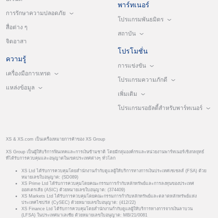
พาร์ทเนอร์
การรักษาความปลอดภัย
โปรแกรมพันธมิตร
สื่อต่าง ๆ
สถาบัน
จิตอาสา
โปรโมชั่น
ความรู้
การแข่งขัน
เครื่องมือการเทรด
โปรแกรมความภักดี
แหล่งข้อมูล
เพิ่มเติม
โปรแกรมรอยัลตี้สำหรับพาร์ทเนอร์
XS & XS.com เป็นเครื่องหมายการค้าของ XS Group
XS Group เป็นผู้ให้บริการฟินเทคและการเงินข้ามชาติ โดยมีกลุ่มองค์กรและหน่วยงานพาร์ทเนอร์เชิงกลยุทธ์
ที่ได้รับการควบคุมและอนุญาตในเขตประเทศต่างๆ ทั่วโลก
XS Ltd ได้รับการควบคุมโดยสำนักงานกำกับดูแลผู้ให้บริการทางการเงินประเทศเซเชลส์ (FSA) ด้วย
หมายเลขใบอนุญาต: (SD089)
XS Prime Ltd ได้รับการควบคุมโดยคณะกรรมการกำกับหลักทรัพย์และการลงทุนของประเทศ
ออสเตรเลีย (ASIC) ด้วยหมายเลขใบอนุญาต: (374409)
XS Markets Ltd ได้รับการควบคุมโดยคณะกรรมการกำกับหลักทรัพย์และตลาดหลักทรัพย์แห่ง
ประเทศไซปรัส (CySEC) ด้วยหมายเลขใบอนุญาต: (412/22)
XS Finance Ltd ได้รับการควบคุมโดยสำนักงานกำกับดูแลผู้ให้บริการทางการจากเงินลาบวน
(LFSA) ในประเทศมาเลเซีย ด้วยหมายเลขใบอนุญาต: MB/21/0081