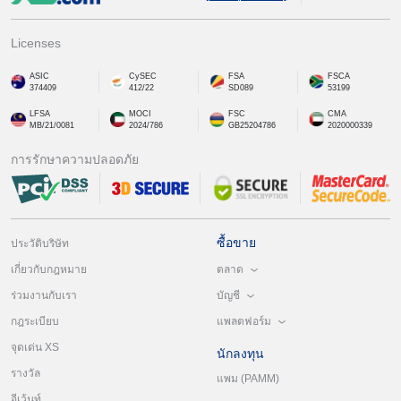
Licenses
ASIC
CySEC
FSA
FSCA
374409
412/22
SD089
53199
LFSA
MOCI
FSC
CMA
MB/21/0081
2024/786
GB25204786
2020000339
การรักษาความปลอดภัย
ซื้อขาย
ประวัติบริษัท
ตลาด
เกี่ยวกับกฎหมาย
บัญชี
ร่วมงานกับเรา
แพลตฟอร์ม
กฎระเบียบ
จุดเด่น XS
นักลงทุน
รางวัล
แพม (PAMM)
อีเว้นท์