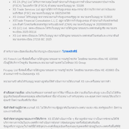
XS ZA (Pty) Ltd ได้รับการควบคุมโดยสำนักงานกำกับดูแลการดำเนินงานของสถาบันการเงิน
(FSCA) ในแอฟริกาใต้ (FSCA) ด้วยหมายเลขใบอนุญาต: 53199
XS Trade Services Ltd อยู่ภายใต้การกำกับดูแลของ คณะกรรมาธิการบริการทางการเงินแห่ง
มอริเชียส (FSC) หมายเลขใบอนุญาต GB25204786
XS United ได้รับอนุญาตจากหน่วยงานกำกับดูแลของรัฐคูเวต หมายเลขใบอนุญาต 513918
XSTrade Financial Consultation L.L.C อยู่ภายใต้การกำกับดูแลของ สำนักงานกำกับหลักทรัพย์
และสินค้าโภคภัณฑ์แห่งสหรัฐอาหรับเอมิเรตส์ (CMA) หมายเลขใบอนุญาต 20200000339
XS (LC) Ltd. จดทะเบียนและได้รับใบอนุญาตภายใต้กฎหมายของประเทศเซนต์ลูเซีย หมายเลข
ทะเบียน 2025-00114
XS Ltd จดทะเบียนและได้รับใบอนุญาตภายใต้กฎหมายของประเทศเซนต์วินเซนต์และเกรนาดีนส์
หมายเลขทะเบียน 27216 BC 2025
สำหรับรายละเอียดเพิ่มเติมเกี่ยวกับกฎระเบียบของเรา
โปรดคลิกที่นี่
XS Fintech Ltd ซึ่งจัดตั้งขึ้นภายใต้กฎหมายของสาธารณรัฐไซปรัส โดยมีหมายเลขทะเบียน HE 426566
เป็นผู้ให้บริการโซลูชั่น ฟินเทคและหน่วยงานด้านเทคโนโลยีของ XS Group
Ficupay Ltd ซึ่งจัดตั้งขึ้นภายใต้กฎหมายของสาธารณรัฐไซปรัส โดยมีหมายเลขทะเบียน HE 433983 เป็น
ตัวแทนการชำระเงินของกลุ่ม XS
หน่วยงานข้างต้นได้รับอนุญาตอย่างถูกต้องให้ดำเนินการภายใต้แบรนด์ XS และเครื่องหมายการค้า
คำเตือนความเสี่ยง:
ผลิตภัณฑ์ของเราเทรดด้วยการใช้มาร์จิ้นและมีความเสี่ยงในระดับสูง และเป็นไปได้ที่จะ
สูญเสียเงินทุนทั้งหมดของคุณ ผลิตภัณฑ์เหล่านี้อาจไม่เหมาะสำหรับทุกคน และคุณควรตรวจสอบให้แน่ใจว่า
คุณเข้าใจความเสี่ยงที่เกี่ยวข้อง
ข้อจำกัดด้านภูมิภาค:
แบรนด์ XS ไม่ให้บริการแก่ผู้อยู่อาศัยในเขตประเทศบางแห่ง เช่น สหรัฐอเมริกา อิหร่าน
และเกาหลีเหนือ
ข้อจำกัดทางกฎหมายและการให้บริการ:
XS มิได้ดำเนินการใด ๆ ที่อาจถูกพิจารณาว่าเป็นการชักชวนให้ใช้
บริการทางการเงินในประเทศที่การดำเนินการดังกล่าวขัดต่อกฎหมายหรือข้อบังคับท้องถิ่น
ข้อมูลที่ปรากฏบนเว็บไซต์นี้มิได้มีจุดประสงค์เพื่อมุ่งเน้นหรือเสนอแก่บุคคลที่พำนักอยู่ในประเทศหรือพื้นที่ที่มี