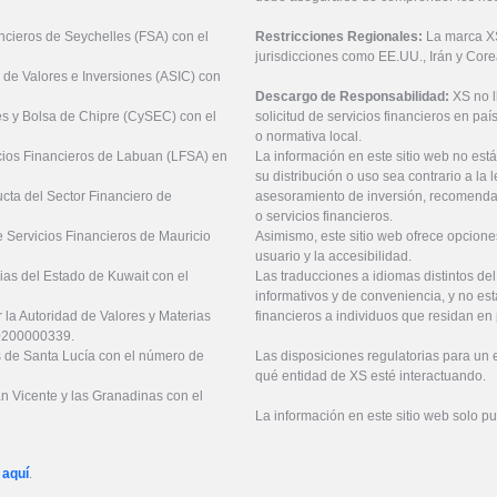
ancieros de Seychelles (FSA) con el
Restricciones Regionales:
La marca XS 
jurisdicciones como EE.UU., Irán y Core
 de Valores e Inversiones (ASIC) con
Descargo de Responsabilidad:
XS no 
es y Bolsa de Chipre (CySEC) con el
solicitud de servicios financieros en pa
o normativa local.
icios Financieros de Labuan (LFSA) en
La información en este sitio web no está
su distribución o uso sea contrario a la 
ucta del Sector Financiero de
asesoramiento de inversión, recomendaci
o servicios financieros.
 Servicios Financieros de Mauricio
Asimismo, este sitio web ofrece opcione
usuario y la accesibilidad.
ias del Estado de Kuwait con el
Las traducciones a idiomas distintos de
informativos y de conveniencia, y no est
 la Autoridad de Valores y Materias
financieros a individuos que residan en 
20200000339.
es de Santa Lucía con el número de
Las disposiciones regulatorias para un
qué entidad de XS esté interactuando.
an Vicente y las Granadinas con el
La información en este sitio web solo p
 aquí
.