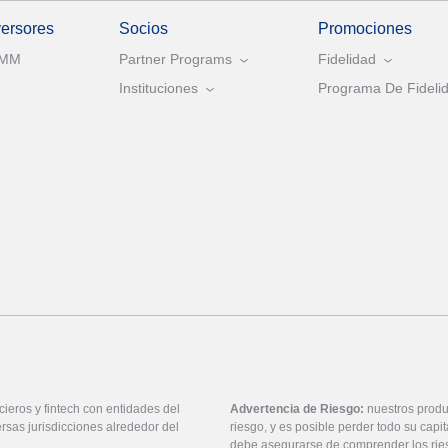
versores
Socios
Promociones
AMM
Partner Programs
Fidelidad
Instituciones
Programa De Fidelid
ieros y fintech con entidades del
Advertencia de Riesgo:
nuestros produ
rsas jurisdicciones alrededor del
riesgo, y es posible perder todo su cap
debe asegurarse de comprender los rie