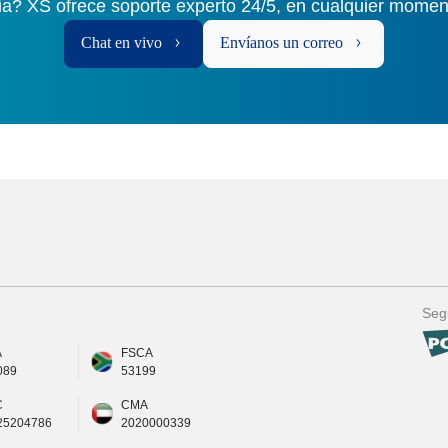
ia? XS ofrece soporte experto 24/5, en cualquier momen
Chat en vivo
Envíanos un correo
Seg
A
FSCA
089
53199
C
CMA
25204786
2020000339