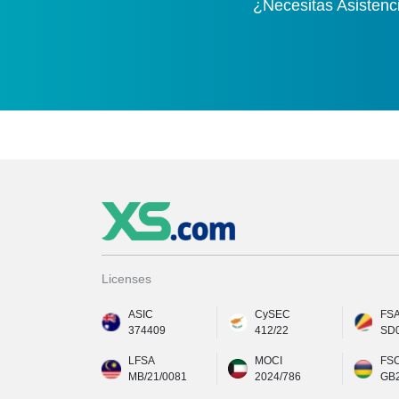
¿Necesitas Asistenc
Licenses
ASIC
CySEC
FS
374409
412/22
SD
LFSA
MOCI
FS
MB/21/0081
2024/786
GB