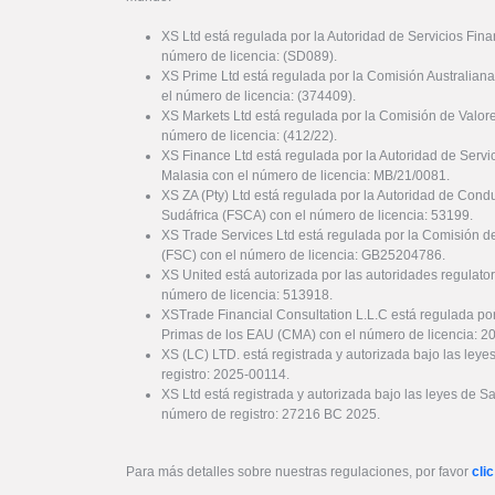
XS Ltd está regulada por la Autoridad de Servicios Fin
número de licencia: (SD089).
XS Prime Ltd está regulada por la Comisión Australiana
el número de licencia: (374409).
XS Markets Ltd está regulada por la Comisión de Valor
número de licencia: (412/22).
XS Finance Ltd está regulada por la Autoridad de Serv
Malasia con el número de licencia: MB/21/0081.
XS ZA (Pty) Ltd está regulada por la Autoridad de Cond
Sudáfrica (FSCA) con el número de licencia: 53199.
XS Trade Services Ltd está regulada por la Comisión de
(FSC) con el número de licencia: GB25204786.
XS United está autorizada por las autoridades regulator
número de licencia: 513918.
XSTrade Financial Consultation L.L.C está regulada por
Primas de los EAU (CMA) con el número de licencia: 
XS (LC) LTD. está registrada y autorizada bajo las ley
registro: 2025-00114.
XS Ltd está registrada y autorizada bajo las leyes de S
número de registro: 27216 BC 2025.
Para más detalles sobre nuestras regulaciones, por favor
clic