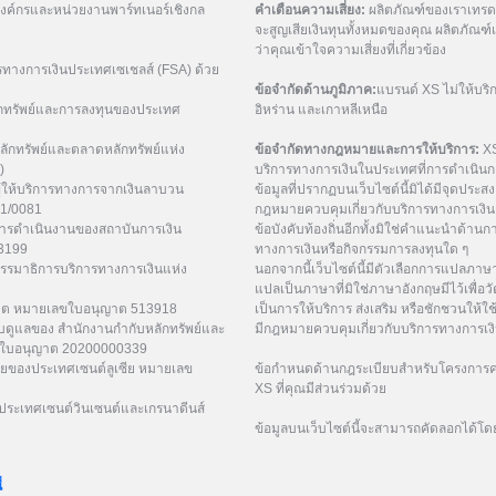
มองค์กรและหน่วยงานพาร์ทเนอร์เชิงกล
คำเตือนความเสี่ยง:
ผลิตภัณฑ์ของเราเทรดด้
จะสูญเสียเงินทุนทั้งหมดของคุณ ผลิตภัณ
ว่าคุณเข้าใจความเสี่ยงที่เกี่ยวข้อง
รทางการเงินประเทศเซเชลส์ (FSA) ด้วย
ข้อจำกัดด้านภูมิภาค:
แบรนด์ XS ไม่ให้บริ
กทรัพย์และการลงทุนของประเทศ
อิหร่าน และเกาหลีเหนือ
ักทรัพย์และตลาดหลักทรัพย์แห่ง
ข้อจำกัดทางกฎหมายและการให้บริการ:
XS
)
บริการทางการเงินในประเทศที่การดำเนินกา
ู้ให้บริการทางการจากเงินลาบวน
ข้อมูลที่ปรากฏบนเว็บไซต์นี้มิได้มีจุดประสงค์
21/0081
กฎหมายควบคุมเกี่ยวกับบริการทางการเงิน 
การดำเนินงานของสถาบันการเงิน
ข้อบังคับท้องถิ่นอีกทั้งมิใช่คำแนะนำด้า
53199
ทางการเงินหรือกิจกรรมการลงทุนใด ๆ
กรรมาธิการบริการทางการเงินแห่ง
นอกจากนี้เว็บไซต์นี้มีตัวเลือกการแปลภา
แปลเป็นภาษาที่มิใช่ภาษาอังกฤษมีไว้เพื่อว
ูเวต หมายเลขใบอนุญาต 513918
เป็นการให้บริการ ส่งเสริม หรือชักชวนให้ใช
ับดูแลของ สำนักงานกำกับหลักทรัพย์และ
มีกฎหมายควบคุมเกี่ยวกับบริการทางการเง
เลขใบอนุญาต 20200000339
ยของประเทศเซนต์ลูเซีย หมายเลข
ข้อกำหนดด้านกฎระเบียบสำหรับโครงการค่
XS ที่คุณมีส่วนร่วมด้วย
ระเทศเซนต์วินเซนต์และเกรนาดีนส์
ข้อมูลบนเว็บไซต์นี้จะสามารถคัดลอกได้โด
่