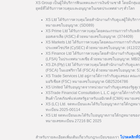
XS Group เป็นผู้ให้บริการฟินเทคและการเงินข้ามชาติ โดยมีกลุ่
ยุทธ์ที่ได้รับการควบคุมและอนุญาตในเขตประเทศต่างๆ ทั่วโลก
XS Ltd ได้รับการควบคุมโดยสำนักงานกำกับดูแลผู้ให้บริกา
หมายเลขใบอนุญาต: (SD089)
XS Prime Ltd ได้รับการควบคุมโดยคณะกรรมการกำกับหลั
ออสเตรเลีย (ASIC) ด้วยหมายเลขใบอนุญาต: (374409)
XS Markets Ltd ได้รับการควบคุมโดยคณะกรรมการกำกับหล
ประเทศไซปรัส (CySEC) ด้วยหมายเลขใบอนุญาต: (412/22
XS Finance Ltd ได้รับการควบคุมโดยสำนักงานกำกับดูแลผ
(LFSA) ในประเทศมาเลเซีย ด้วยหมายเลขใบอนุญาต: MB/
XS ZA (Pty) Ltd ได้รับการควบคุมโดยสำนักงานกำกับดูแล
(FSCA) ในแอฟริกาใต้ (FSCA) ด้วยหมายเลขใบอนุญาต: 
XS Trade Services Ltd อยู่ภายใต้การกำกับดูแลของ คณะ
มอริเชียส (FSC) หมายเลขใบอนุญาต GB25204786
XS United ได้รับอนุญาตจากหน่วยงานกำกับดูแลของรัฐค
XSTrade Financial Consultation L.L.C อยู่ภายใต้การกำก
สินค้าโภคภัณฑ์แห่งสหรัฐอาหรับเอมิเรตส์ (CMA) หมาย
XS (LC) Ltd. จดทะเบียนและได้รับใบอนุญาตภายใต้กฎหมา
ทะเบียน 2025-00114
XS Ltd จดทะเบียนและได้รับใบอนุญาตภายใต้กฎหมายของป
หมายเลขทะเบียน 27216 BC 2025
สำหรับรายละเอียดเพิ่มเติมเกี่ยวกับกฎระเบียบของเรา
โปรดคลิกที่นี