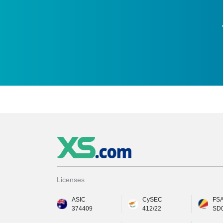
Licenses
ASIC
CySEC
FS
374409
412/22
SD