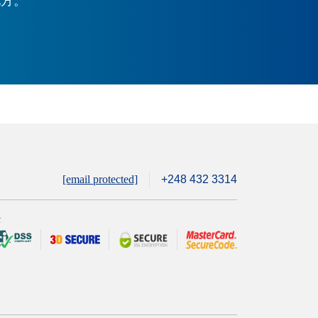
地方。
[email protected]
+248 432 3314
全