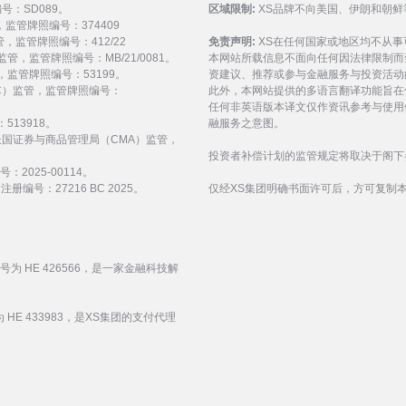
编号：SD089。
区域限制:
XS品牌不向美国、伊朗和朝鲜
监管，监管牌照编号：374409
 监管，监管牌照编号：412/22
免责声明:
XS在任何国家或地区均不从
) 监管，监管牌照编号：MB/21/0081。
本网站所载信息不面向任何因法律限制而
 监管，监管牌照编号：53199。
资建议、推荐或参与金融服务与投资活动
会（FSC）监管，监管牌照编号：
此外，本网站提供的多语言翻译功能旨在
任何非英语版本译文仅作资讯参考与使用
513918。
融服务之意图。
受阿拉伯联合酋长国证券与商品管理局（CMA）监管，
投资者补偿计划的监管规定将取决于阁下
：2025-00114。
编号：27216 BC 2025。
仅经XS集团明确书面许可后，方可复制
编号为 HE 426566，是一家金融科技解
 HE 433983，是XS集团的支付代理