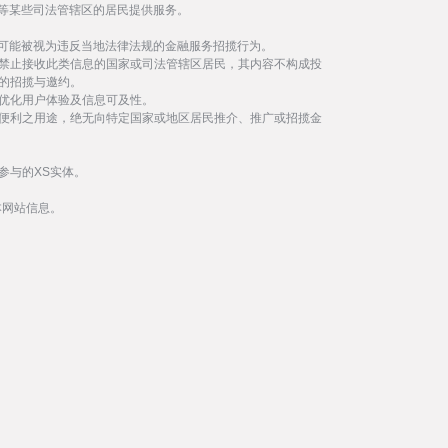
等某些司法管辖区的居民提供服务。
事可能被视为违反当地法律法规的金融服务招揽行为。
禁止接收此类信息的国家或司法管辖区居民，其内容不构成投
的招揽与邀约。
优化用户体验及信息可及性。
便利之用途，绝无向特定国家或地区居民推介、推广或招揽金
参与的XS实体。
本网站信息。