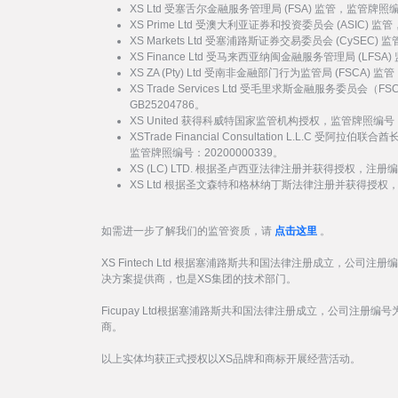
XS Ltd 受塞舌尔金融服务管理局 (FSA) 监管，监管牌照
XS Prime Ltd 受澳大利亚证券和投资委员会 (ASIC) 
XS Markets Ltd 受塞浦路斯证券交易委员会 (CySEC)
XS Finance Ltd 受马来西亚纳闽金融服务管理局 (LFSA
XS ZA (Pty) Ltd 受南非金融部门行为监管局 (FSCA)
XS Trade Services Ltd 受毛里求斯金融服务委员
GB25204786。
XS United 获得科威特国家监管机构授权，监管牌照编号：
XSTrade Financial Consultation L.L.C 
监管牌照编号：20200000339。
XS (LC) LTD. 根据圣卢西亚法律注册并获得授权，注册编号
XS Ltd 根据圣文森特和格林纳丁斯法律注册并获得授权，注册
如需进一步了解我们的监管资质，请
点击这里
。
XS Fintech Ltd 根据塞浦路斯共和国法律注册成立，公司注册
决方案提供商，也是XS集团的技术部门。
Ficupay Ltd根据塞浦路斯共和国法律注册成立，公司注册编号为
商。
以上实体均获正式授权以XS品牌和商标开展经营活动。