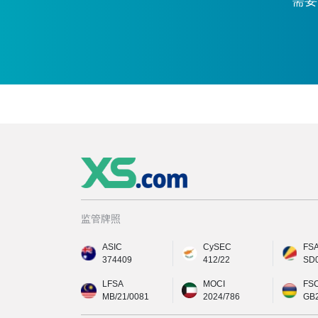
需要
监管牌照
ASIC
CySEC
FS
374409
412/22
SD
LFSA
MOCI
FS
MB/21/0081
2024/786
GB