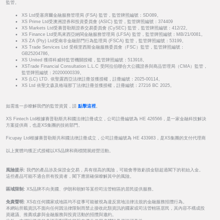
監管。
XS Ltd受塞席爾金融服務管理局 (FSA) 監管，監管牌照編號：SD089。
XS Prime Ltd受澳洲證券和投資委員會 (ASIC) 監管，監管牌照編號：374409
XS Markets Ltd受賽普勒斯證券交易委員會 (CySEC) 監管，監管牌照編號：412/22。
XS Finance Ltd受馬來西亞納閩金融服務管理局 (LFSA) 監管，監管牌照編號：MB/21/0081。
XS ZA (Pty) Ltd受南非金融部門行為監理局 (FSCA) 監管，監管牌照編號：53199。
XS Trade Services Ltd 受模里西斯金融服務委員會（FSC）監管，監管牌照編號：
GB25204786。
XS United 獲得科威特監管機關授權，監管牌照編號：513918。
XSTrade Financial Consultation L.L.C 受阿拉伯聯合大公國證券與商品管理局（CMA）監管，
監管牌照編號：20200000339。
XS (LC) LTD. 依聖露西亞法律註冊並獲授權，註冊編號：2025-00114。
XS Ltd 依聖文森及格瑞那丁法律註冊並獲授權，註冊編號：27216 BC 2025。
如需進一步瞭解我們的監管資質，請
點擊這裡
。
XS Fintech Ltd根據賽普勒斯共和國法律註冊成立，公司註冊編號為 HE 426566，是一家金融科技解決
方案提供商，也是XS集團的技術部門。
Ficupay Ltd根據賽普勒斯共和國法律註冊成立，公司註冊編號為 HE 433983，是XS集團的支付代理商
以上實體均獲正式授權以XS品牌和商標開展經營活動。
風險提示:
我們的產品涉及保證金交易，具有很高的風險，可能會導致虧損金額超過閣下的初始入金。
這些產品可能不適合所有投資者，閣下應當確保瞭解其中的風險。
區域限制:
XS品牌不向美國、伊朗和朝鮮等某些司法管轄區的居民提供服務。
免責聲明:
XS在任何國家或地區均不從事可能被視為違反當地法律法規的金融服務招攬行為。
本網站所載資訊不面向任何因法律限制而禁止接收此類資訊的國家或司法管轄區居民，其內容不構成投
資建議、推薦或參與金融服務與投資活動的招攬與邀約。