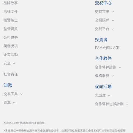
交易中心
品牌故事
交易市場
法律文件
交易賬戶
招賢納士
交易平台
監管資質
公司優勢
投資者
榮譽獎項
PAMM解決方案
企業活動
合作夥伴
安全
合作夥伴計劃
社會責任
機構服務
知識
促銷活動
交易工具
忠誠度
資源
合作夥伴忠誠計劃
XS和XS.com是XS集團的注冊商標。
XS 集團是一家全球金融科技和金融服務提供者，集團與戰略聯盟實體在全球多個司法管轄區接受授權和