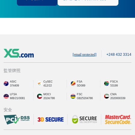
[email protected]
+248 432 3314
監管牌照
ASIC
CySEC
FSA
FSCA
374409
412/22
SD089
53199
LFSA
MOCI
FSC
CMA
MB/21/0081
2024/786
GB25204786
2020000339
安全