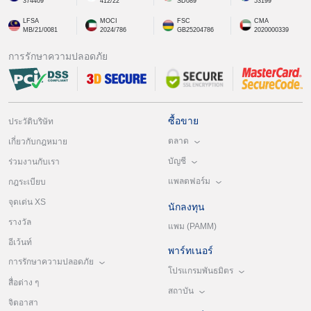
374409
412/22
SD089
53199
LFSA
MOCI
FSC
CMA
MB/21/0081
2024/786
GB25204786
2020000339
การรักษาความปลอดภัย
ซื้อขาย
ประวัติบริษัท
ตลาด
เกี่ยวกับกฎหมาย
บัญชี
ร่วมงานกับเรา
แพลตฟอร์ม
กฎระเบียบ
จุดเด่น XS
นักลงทุน
รางวัล
แพม (PAMM)
อีเว้นท์
พาร์ทเนอร์
การรักษาความปลอดภัย
โปรแกรมพันธมิตร
สื่อต่าง ๆ
สถาบัน
จิตอาสา