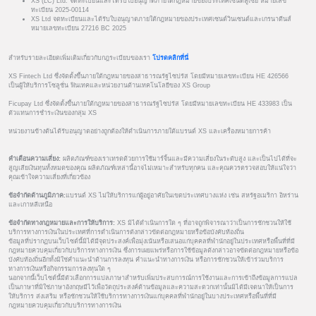
XS (LC) Ltd. จดทะเบียนและได้รับใบอนุญาตภายใต้กฎหมายของประเทศเซนต์ลูเซีย หมายเลข
ทะเบียน 2025-00114
XS Ltd จดทะเบียนและได้รับใบอนุญาตภายใต้กฎหมายของประเทศเซนต์วินเซนต์และเกรนาดีนส์
หมายเลขทะเบียน 27216 BC 2025
สำหรับรายละเอียดเพิ่มเติมเกี่ยวกับกฎระเบียบของเรา
โปรดคลิกที่นี่
XS Fintech Ltd ซึ่งจัดตั้งขึ้นภายใต้กฎหมายของสาธารณรัฐไซปรัส โดยมีหมายเลขทะเบียน HE 426566
เป็นผู้ให้บริการโซลูชั่น ฟินเทคและหน่วยงานด้านเทคโนโลยีของ XS Group
Ficupay Ltd ซึ่งจัดตั้งขึ้นภายใต้กฎหมายของสาธารณรัฐไซปรัส โดยมีหมายเลขทะเบียน HE 433983 เป็น
ตัวแทนการชำระเงินของกลุ่ม XS
หน่วยงานข้างต้นได้รับอนุญาตอย่างถูกต้องให้ดำเนินการภายใต้แบรนด์ XS และเครื่องหมายการค้า
คำเตือนความเสี่ยง:
ผลิตภัณฑ์ของเราเทรดด้วยการใช้มาร์จิ้นและมีความเสี่ยงในระดับสูง และเป็นไปได้ที่จะ
สูญเสียเงินทุนทั้งหมดของคุณ ผลิตภัณฑ์เหล่านี้อาจไม่เหมาะสำหรับทุกคน และคุณควรตรวจสอบให้แน่ใจว่า
คุณเข้าใจความเสี่ยงที่เกี่ยวข้อง
ข้อจำกัดด้านภูมิภาค:
แบรนด์ XS ไม่ให้บริการแก่ผู้อยู่อาศัยในเขตประเทศบางแห่ง เช่น สหรัฐอเมริกา อิหร่าน
และเกาหลีเหนือ
ข้อจำกัดทางกฎหมายและการให้บริการ:
XS มิได้ดำเนินการใด ๆ ที่อาจถูกพิจารณาว่าเป็นการชักชวนให้ใช้
บริการทางการเงินในประเทศที่การดำเนินการดังกล่าวขัดต่อกฎหมายหรือข้อบังคับท้องถิ่น
ข้อมูลที่ปรากฏบนเว็บไซต์นี้มิได้มีจุดประสงค์เพื่อมุ่งเน้นหรือเสนอแก่บุคคลที่พำนักอยู่ในประเทศหรือพื้นที่ที่มี
กฎหมายควบคุมเกี่ยวกับบริการทางการเงิน ซึ่งการเผยแพร่หรือการใช้ข้อมูลดังกล่าวอาจขัดต่อกฎหมายหรือข้อ
บังคับท้องถิ่นอีกทั้งมิใช่คำแนะนำด้านการลงทุน คำแนะนำทางการเงิน หรือการชักชวนให้เข้าร่วมบริการ
ทางการเงินหรือกิจกรรมการลงทุนใด ๆ
นอกจากนี้เว็บไซต์นี้มีตัวเลือกการแปลภาษาสำหรับเพิ่มประสบการณ์การใช้งานและการเข้าถึงข้อมูลการแปล
เป็นภาษาที่มิใช่ภาษาอังกฤษมีไว้เพื่อวัตถุประสงค์ด้านข้อมูลและความสะดวกเท่านั้นมิได้มีเจตนาให้เป็นการ
ให้บริการ ส่งเสริม หรือชักชวนให้ใช้บริการทางการเงินแก่บุคคลที่พำนักอยู่ในบางประเทศหรือพื้นที่ที่มี
กฎหมายควบคุมเกี่ยวกับบริการทางการเงิน