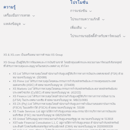
โปรโมชั่น
ความรู้
การแข่งขัน
เครื่องมือการเทรด
โปรแกรมความภักดี
แหล่งข้อมูล
เพิ่มเติม
โปรแกรมรอยัลตี้สำหรับพาร์ทเนอร์
XS & XS.com เป็นเครื่องหมายการค้าของ XS Group
XS Group เป็นผู้ให้บริการฟินเทคและการเงินข้ามชาติ โดยมีกลุ่มองค์กรและหน่วยงานพาร์ทเนอร์เชิงกลยุทธ์
ที่ได้รับการควบคุมและอนุญาตในเขตประเทศต่างๆ ทั่วโลก
XS Ltd ได้รับการควบคุมโดยสำนักงานกำกับดูแลผู้ให้บริการทางการเงินประเทศเซเชลส์ (FSA) ด้วย
หมายเลขใบอนุญาต: (SD089)
XS Prime Ltd ได้รับการควบคุมโดยคณะกรรมการกำกับหลักทรัพย์และการลงทุนของประเทศ
ออสเตรเลีย (ASIC) ด้วยหมายเลขใบอนุญาต: (374409)
XS Markets Ltd ได้รับการควบคุมโดยคณะกรรมการกำกับหลักทรัพย์และตลาดหลักทรัพย์แห่ง
ประเทศไซปรัส (CySEC) ด้วยหมายเลขใบอนุญาต: (412/22)
XS Finance Ltd ได้รับการควบคุมโดยสำนักงานกำกับดูแลผู้ให้บริการทางการจากเงินลาบวน
(LFSA) ในประเทศมาเลเซีย ด้วยหมายเลขใบอนุญาต: MB/21/0081
XS ZA (Pty) Ltd ได้รับการควบคุมโดยสำนักงานกำกับดูแลการดำเนินงานของสถาบันการเงิน
(FSCA) ในแอฟริกาใต้ (FSCA) ด้วยหมายเลขใบอนุญาต: 53199
XS Trade Services Ltd อยู่ภายใต้การกำกับดูแลของ คณะกรรมาธิการบริการทางการเงินแห่ง
มอริเชียส (FSC) หมายเลขใบอนุญาต GB25204786
XS United ได้รับอนุญาตจากหน่วยงานกำกับดูแลของรัฐคูเวต หมายเลขใบอนุญาต 513918
XSTrade Financial Consultation L.L.C อยู่ภายใต้การกำกับดูแลของ สำนักงานกำกับหลักทรัพย์
และสินค้าโภคภัณฑ์แห่งสหรัฐอาหรับเอมิเรตส์ (CMA) หมายเลขใบอนุญาต 20200000339