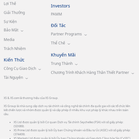
Lợi Thế
Investors
Giải Thưởng
PAMM
Sự Kiện
Đối Tác
Bảo Mật
Partner Programs
Media
Thể Chế
Trách Nhiệm
Khuyến Mãi
Kiến Thức
Trung Thành
Công Cụ Giao Dịch
Chương Trình Khách Hàng Thân Thiết Partner
Tài Nguyên
XS & XS.com là thương hiệu của XS Group.
XS Group là nhà cung cấp dịch vụ tài chính và công nghệ tài chính đa quốc gia với các tổ chức liên
kết chiến lược và nhóm được quản lý và cấp phép ở nhiều khu vực pháp lý khác nhau trên toàn
cầu.
XS Ltd được quản lý bởi Cơ quan Dịch vụ Tài chính Seychelles (FSA) với số giấy phép:
(SD089).
XS Prime Ltd được quản lý bởi Ủy ban Chứng khoán và Đầu tư Úc (ASIC) với số giấy phép:
(374409).
XS Markets Ltd được quản lý bởi Ủy ban Chứng khoán và Giao dịch Cộng hòa Síp (CySEC)