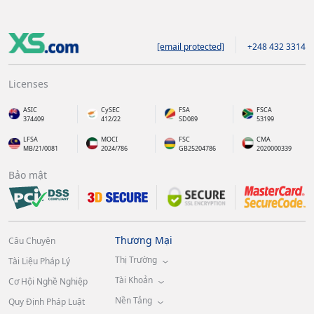
[email protected]
+248 432 3314
Licenses
ASIC
CySEC
FSA
FSCA
374409
412/22
SD089
53199
LFSA
MOCI
FSC
CMA
MB/21/0081
2024/786
GB25204786
2020000339
Bảo mật
Thương Mại
Câu Chuyện
Thị Trường
Tài Liệu Pháp Lý
Tài Khoản
Cơ Hội Nghề Nghiệp
Nền Tảng
Quy Định Pháp Luật