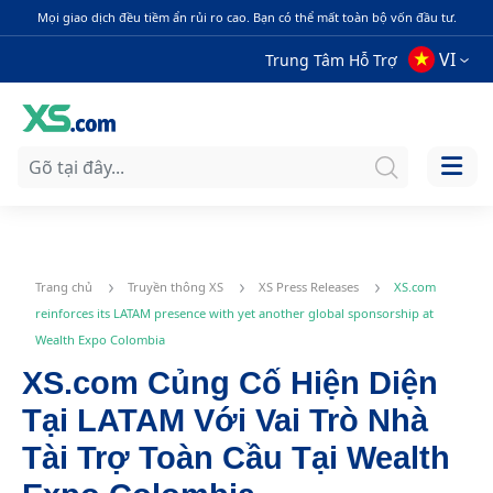
Mọi giao dịch đều tiềm ẩn rủi ro cao. Bạn có thể mất toàn bộ vốn đầu tư.
VI
Trung Tâm Hỗ Trợ
Trang chủ
Truyền thông XS
XS Press Releases
XS.com
reinforces its LATAM presence with yet another global sponsorship at
Wealth Expo Colombia
XS.com Củng Cố Hiện Diện
Tại LATAM Với Vai Trò Nhà
Tài Trợ Toàn Cầu Tại Wealth