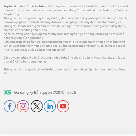
Tuyên bố miễn trừ trách nhiệm:
XS không tham gia vào bất kỳ hành động nào có thể được coi là
chào mời dịch vụ tài chính tại các quốc gia mà hành động đó trái với luật pháp hoặc quy định của
địa phương.
Thông tin trên trang web này không hướng đến cư dân tại bất kỳ quốc gia hoặc khu vực pháp lý
nào mà việc phân phối hoặc sử dụng đó trái với luật pháp hoặc quy định của địa phương và
không cấu thành lời khuyên đầu tư hoặc khuyến nghị hoặc chào mời tham gia vào bất kỳ dịch vụ
tài chính và hoạt động đầu tư nào.
Ngoài ra, trang web này cung cấp các tùy chọn dịch ngôn ngữ để nâng cao trải nghiệm và khả
năng truy cập của người dùng.
Bản dịch sang các ngôn ngữ khác ngoài tiếng Anh chỉ được cung cấp cho mục đích thông tin và
tiện lợi và không nhằm mục đích cung cấp, quảng bá hoặc chào mời dịch vụ tài chính cho các cá
nhân cư trú tại các quốc gia hoặc khu vực cụ thể.
Các quy định pháp lý đối với chương trình bồi thường cho nhà đầu tư khác nhau tùy thuộc vào
thực thể XS mà bạn đang hợp tác.
Thông tin trên trang web chỉ có thể được sao chép khi có sự cho phép bằng văn bản của đội ngũ
XS.
Đã đăng ký Bản quyền ©2010 - 2026