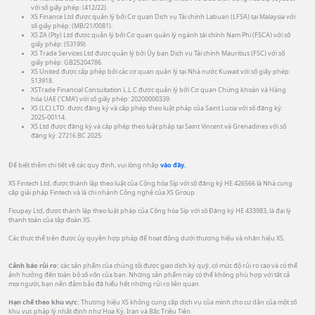
với số giấy phép: (412/22).
XS Finance Ltd được quản lý bởi Cơ quan Dịch vụ Tài chính Labuan (LFSA) tại Malaysia với
số giấy phép: (MB/21/0081).
XS ZA (Pty) Ltd được quản lý bởi Cơ quan quản lý ngành tài chính Nam Phi (FSCA) với số
giấy phép: (53199).
XS Trade Services Ltd được quản lý bởi Ủy ban Dịch vụ Tài chính Mauritius (FSC) với số
giấy phép: GB25204786.
XS United được cấp phép bởi các cơ quan quản lý tại Nhà nước Kuwait với số giấy phép:
513918.
XSTrade Financial Consultation L.L.C được quản lý bởi Cơ quan Chứng khoán và Hàng
hóa UAE (‘CMA’) với số giấy phép: 20200000339.
XS (LC) LTD. được đăng ký và cấp phép theo luật pháp của Saint Lucia với số đăng ký:
2025-00114.
XS Ltd được đăng ký và cấp phép theo luật pháp tại Saint Vincent và Grenadines với số
đăng ký: 27216 BC 2025.
Để biết thêm chi tiết về các quy định, vui lòng nhấp
vào đây.
XS Fintech Ltd, được thành lập theo luật của Cộng hòa Síp với số đăng ký HE 426566 là Nhà cung
cấp giải pháp Fintech và là chi nhánh Công nghệ của XS Group.
Ficupay Ltd, được thành lập theo luật pháp của Cộng hòa Síp với số Đăng ký HE 433983, là đại lý
thanh toán của tập đoàn XS.
Các thực thể trên được ủy quyền hợp pháp để hoạt động dưới thương hiệu và nhãn hiệu XS.
Cảnh báo rủi ro:
các sản phẩm của chúng tôi được giao dịch ký quỹ, có mức độ rủi ro cao và có thể
ảnh hưởng đến toàn bộ số vốn của bạn. Những sản phẩm này có thể không phù hợp với tất cả
mọi người, bạn nên đảm bảo đã hiểu hết những rủi ro liên quan.
Hạn chế theo khu vực:
Thương hiệu XS không cung cấp dịch vụ của mình cho cư dân của một số
khu vực pháp lý nhất định như Hoa Kỳ, Iran và Bắc Triều Tiên.