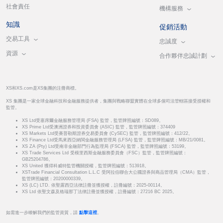
社會責任
機構服務
知識
促銷活動
交易工具
忠誠度
資源
合作夥伴忠誠計劃
XS和XS.com是XS集團的注冊商標。
XS 集團是一家全球金融科技和金融服務提供者，集團與戰略聯盟實體在全球多個司法管轄區接受授權和
監管。
XS Ltd受塞席爾金融服務管理局 (FSA) 監管，監管牌照編號：SD089。
XS Prime Ltd受澳洲證券和投資委員會 (ASIC) 監管，監管牌照編號：374409
XS Markets Ltd受賽普勒斯證券交易委員會 (CySEC) 監管，監管牌照編號：412/22。
XS Finance Ltd受馬來西亞納閩金融服務管理局 (LFSA) 監管，監管牌照編號：MB/21/0081。
XS ZA (Pty) Ltd受南非金融部門行為監理局 (FSCA) 監管，監管牌照編號：53199。
XS Trade Services Ltd 受模里西斯金融服務委員會（FSC）監管，監管牌照編號：
GB25204786。
XS United 獲得科威特監管機關授權，監管牌照編號：513918。
XSTrade Financial Consultation L.L.C 受阿拉伯聯合大公國證券與商品管理局（CMA）監管，
監管牌照編號：20200000339。
XS (LC) LTD. 依聖露西亞法律註冊並獲授權，註冊編號：2025-00114。
XS Ltd 依聖文森及格瑞那丁法律註冊並獲授權，註冊編號：27216 BC 2025。
如需進一步瞭解我們的監管資質，請
點擊這裡
。