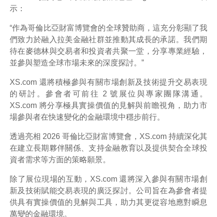
示：
“作為哥倫比亞財富博覽會的全球贊助商，這充分彰顯了我
們致力於融入拉美金融社群並推動其成長的承諾。我們期
待在麥德林與交易者和投資者共聚一堂，分享專業經驗，
並參與塑造全球市場未來的深度探討。”
XS.com 還將積極參與有關市場創新及技術提升交易表現
的研討。參會者可前往 2 號展位與專家團隊溝通。
XS.com 將分享極具實操價值的見解與前瞻視角，助力市
場參與者在快速變化的金融環境中穩步前行。
透過亮相 2026 哥倫比亞財富博覽會，XS.com 持續深化其
在建立長期夥伴關係、支持金融教育以及提供契合全球投
資者需求等方面的策略願景。
除了展位現場的互動，XS.com 還將深入參與有關市場創
新及技術賦能交易表現的廣泛探討。公司旨在為參會者提
供具有實操價值的見解與工具，助力其更從容地應對瞬息
萬變的金融環境。