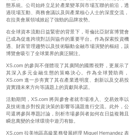
態系統。公司始終立足於產業變革與市場互聯的前沿，透
過現場互動、商務會議以及與產業核心人士的深度交流，
在拉美會展領域掀起了強勁的品牌攻勢。
在全球資本流動日益緊密的背景下，哥倫比亞財富博覽會
已成為促進跨境對話與協作的重要平台。作為探索投資機
遇、財富管理趨勢以及技術驅動金融市場演變的樞紐，該
博覽會吸引了全球業界的廣泛關注。
XS.com 的參與不僅體現了其廣闊的國際視野，更展示了
其深入多元金融生態的策略決心。作為全球贊助商，
XS.com 進一步夯實了其在產業透明度、創新以及交易投
資實踐未來方向等議題上的貢獻與承諾。
活動期間，XS.com 將與參會者就市場准入、交易效率以
及技術進步對投資決策的影響等議題進行交流。此外，公
司還將參與專題討論，剖析市場參與者如何在日益複雜且
瞬息萬變的全球環境中遊刃有餘。
XS.com 拉美地區高級業務發展經理 Miguel Hernandez 表