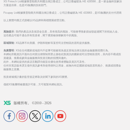
XS Fintech Ltd根據賽普勒斯共和國法律註冊成立，公司註冊編號為 HE 426566，是一家金融科技解決
方案提供商，也是XS集團的技術部門。
Ficupay Ltd根據賽普勒斯共和國法律註冊成立，公司註冊編號為 HE 433983，是XS集團的支付代理商
以上實體均獲正式授權以XS品牌和商標開展經營活動。
風險提示:
我們的產品涉及保證金交易，具有很高的風險，可能會導致虧損金額超過閣下的初始入金。
這些產品可能不適合所有投資者，閣下應當確保瞭解其中的風險。
區域限制:
XS品牌不向美國、伊朗和朝鮮等某些司法管轄區的居民提供服務。
免責聲明:
XS在任何國家或地區均不從事可能被視為違反當地法律法規的金融服務招攬行為。
本網站所載資訊不面向任何因法律限制而禁止接收此類資訊的國家或司法管轄區居民，其內容不構成投
資建議、推薦或參與金融服務與投資活動的招攬與邀約。
此外，本網站提供的多語言翻譯功能旨在優化使用者體驗及資訊可及性。
任何非英語版本譯文僅作資訊參考與使用便利之用途，絕無向特定國家或地區居民推介、推廣或招攬金
融服務之意圖。
投資者補償計畫的監管規定將取決於閣下參與的XS實體。
僅經XS集團明確書面許可後，方可複製本網站資訊。
版權所有。 ©2010 - 2026