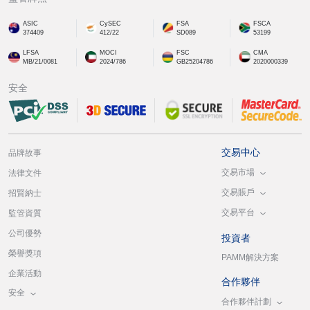
ASIC
CySEC
FSA
FSCA
374409
412/22
SD089
53199
LFSA
MOCI
FSC
CMA
MB/21/0081
2024/786
GB25204786
2020000339
安全
交易中心
品牌故事
交易市場
法律文件
交易賬戶
招賢納士
交易平台
監管資質
公司優勢
投資者
榮譽獎項
PAMM解決方案
企業活動
合作夥伴
安全
合作夥伴計劃