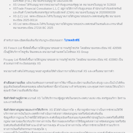
มอริเชียส (FSC) หมายเลขใบอนุญาต GB25204786
XS United ได้รับอนุญาตจากหน่วยงานกำกับดูแลของรัฐคูเวต หมายเลขใบอนุญาต 513918
XSTrade Financial Consultation L.L.C อยู่ภายใต้การกำกับดูแลของ สำนักงานกำกับหลักทรัพย์
และสินค้าโภคภัณฑ์แห่งสหรัฐอาหรับเอมิเรตส์ (CMA) หมายเลขใบอนุญาต 20200000339
XS (LC) Ltd. จดทะเบียนและได้รับใบอนุญาตภายใต้กฎหมายของประเทศเซนต์ลูเซีย หมายเลข
ทะเบียน 2025-00114
XS Ltd จดทะเบียนและได้รับใบอนุญาตภายใต้กฎหมายของประเทศเซนต์วินเซนต์และเกรนาดีนส์
หมายเลขทะเบียน 27216 BC 2025
สำหรับรายละเอียดเพิ่มเติมเกี่ยวกับกฎระเบียบของเรา
โปรดคลิกที่นี่
XS Fintech Ltd ซึ่งจัดตั้งขึ้นภายใต้กฎหมายของสาธารณรัฐไซปรัส โดยมีหมายเลขทะเบียน HE 426566
เป็นผู้ให้บริการโซลูชั่น ฟินเทคและหน่วยงานด้านเทคโนโลยีของ XS Group
Ficupay Ltd ซึ่งจัดตั้งขึ้นภายใต้กฎหมายของสาธารณรัฐไซปรัส โดยมีหมายเลขทะเบียน HE 433983 เป็น
ตัวแทนการชำระเงินของกลุ่ม XS
หน่วยงานข้างต้นได้รับอนุญาตอย่างถูกต้องให้ดำเนินการภายใต้แบรนด์ XS และเครื่องหมายการค้า
คำเตือนความเสี่ยง:
ผลิตภัณฑ์ของเราเทรดด้วยการใช้มาร์จิ้นและมีความเสี่ยงในระดับสูง และเป็นไปได้ที่จะ
สูญเสียเงินทุนทั้งหมดของคุณ ผลิตภัณฑ์เหล่านี้อาจไม่เหมาะสำหรับทุกคน และคุณควรตรวจสอบให้แน่ใจว่า
คุณเข้าใจความเสี่ยงที่เกี่ยวข้อง
ข้อจำกัดด้านภูมิภาค:
แบรนด์ XS ไม่ให้บริการแก่ผู้อยู่อาศัยในเขตประเทศบางแห่ง เช่น สหรัฐอเมริกา อิหร่าน
และเกาหลีเหนือ
ข้อจำกัดทางกฎหมายและการให้บริการ:
XS มิได้ดำเนินการใด ๆ ที่อาจถูกพิจารณาว่าเป็นการชักชวนให้ใช้
บริการทางการเงินในประเทศที่การดำเนินการดังกล่าวขัดต่อกฎหมายหรือข้อบังคับท้องถิ่น
ข้อมูลที่ปรากฏบนเว็บไซต์นี้มิได้มีจุดประสงค์เพื่อมุ่งเน้นหรือเสนอแก่บุคคลที่พำนักอยู่ในประเทศหรือพื้นที่ที่มี
กฎหมายควบคุมเกี่ยวกับบริการทางการเงิน ซึ่งการเผยแพร่หรือการใช้ข้อมูลดังกล่าวอาจขัดต่อกฎหมายหรือข้อ
บังคับท้องถิ่นอีกทั้งมิใช่คำแนะนำด้านการลงทุน คำแนะนำทางการเงิน หรือการชักชวนให้เข้าร่วมบริการ
ทางการเงินหรือกิจกรรมการลงทุนใด ๆ
นอกจากนี้เว็บไซต์นี้มีตัวเลือกการแปลภาษาสำหรับเพิ่มประสบการณ์การใช้งานและการเข้าถึงข้อมูลการแปล