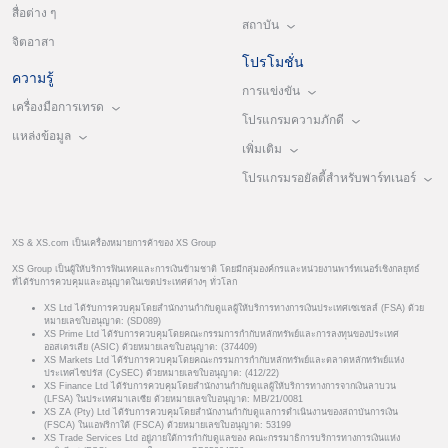
สื่อต่าง ๆ
สถาบัน
จิตอาสา
โปรโมชั่น
ความรู้
การแข่งขัน
เครื่องมือการเทรด
โปรแกรมความภักดี
แหล่งข้อมูล
เพิ่มเติม
โปรแกรมรอยัลตี้สำหรับพาร์ทเนอร์
XS & XS.com เป็นเครื่องหมายการค้าของ XS Group
XS Group เป็นผู้ให้บริการฟินเทคและการเงินข้ามชาติ โดยมีกลุ่มองค์กรและหน่วยงานพาร์ทเนอร์เชิงกลยุทธ์
ที่ได้รับการควบคุมและอนุญาตในเขตประเทศต่างๆ ทั่วโลก
XS Ltd ได้รับการควบคุมโดยสำนักงานกำกับดูแลผู้ให้บริการทางการเงินประเทศเซเชลส์ (FSA) ด้วย
หมายเลขใบอนุญาต: (SD089)
XS Prime Ltd ได้รับการควบคุมโดยคณะกรรมการกำกับหลักทรัพย์และการลงทุนของประเทศ
ออสเตรเลีย (ASIC) ด้วยหมายเลขใบอนุญาต: (374409)
XS Markets Ltd ได้รับการควบคุมโดยคณะกรรมการกำกับหลักทรัพย์และตลาดหลักทรัพย์แห่ง
ประเทศไซปรัส (CySEC) ด้วยหมายเลขใบอนุญาต: (412/22)
XS Finance Ltd ได้รับการควบคุมโดยสำนักงานกำกับดูแลผู้ให้บริการทางการจากเงินลาบวน
(LFSA) ในประเทศมาเลเซีย ด้วยหมายเลขใบอนุญาต: MB/21/0081
XS ZA (Pty) Ltd ได้รับการควบคุมโดยสำนักงานกำกับดูแลการดำเนินงานของสถาบันการเงิน
(FSCA) ในแอฟริกาใต้ (FSCA) ด้วยหมายเลขใบอนุญาต: 53199
XS Trade Services Ltd อยู่ภายใต้การกำกับดูแลของ คณะกรรมาธิการบริการทางการเงินแห่ง