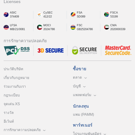
Licenses
ASIC
CySEC
FSA
FSCA
374409
412/22
SD089
53199
LFSA
MOCI
FSC
CMA
MB/21/0081
2024/786
GB25204786
2020000339
การรักษาความปลอดภัย
ซื้อขาย
ประวัติบริษัท
ตลาด
เกี่ยวกับกฎหมาย
บัญชี
ร่วมงานกับเรา
แพลตฟอร์ม
กฎระเบียบ
จุดเด่น XS
นักลงทุน
รางวัล
แพม (PAMM)
อีเว้นท์
พาร์ทเนอร์
การรักษาความปลอดภัย
โปรแกรมพันธมิตร