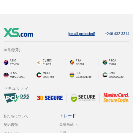
[email protected]
+248 432 3314
金融規制
ASIC
CySEC
FSA
FSCA
374409
412/22
SD089
53199
LFSA
MOCI
FSC
CMA
MB/21/0081
2024/786
GB25204786
2020000339
セキュリティ
トレード
私たちについて
金融商品
契約書類