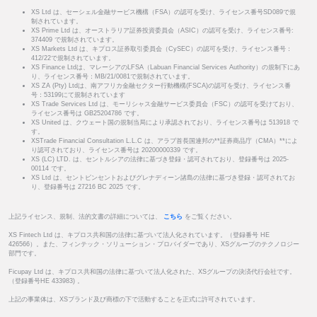
XS Ltd は、セーシェル金融サービス機構（FSA）の認可を受け、ライセンス番号SD089で規
制されています。
XS Prime Ltd は、オーストラリア証券投資委員会（ASIC）の認可を受け、ライセンス番号:
374409 で規制されています。
XS Markets Ltd は、キプロス証券取引委員会（CySEC）の認可を受け、ライセンス番号：
412/22で規制されています。
XS Finance Ltdは、マレーシアのLFSA（Labuan Financial Services Authority）の規制下にあ
り、ライセンス番号：MB/21/0081で規制されています。
XS ZA (Pty) Ltdは、南アフリカ金融セクター行動機構(FSCA)の認可を受け、ライセンス番
号：53199にて規制されています
XS Trade Services Ltd は、モーリシャス金融サービス委員会（FSC）の認可を受けており、
ライセンス番号は GB25204786 です。
XS United は、クウェート国の規制当局により承認されており、ライセンス番号は 513918 で
す。
XSTrade Financial Consultation L.L.C は、アラブ首長国連邦の**証券商品庁（CMA）**によ
り認可されており、ライセンス番号は 20200000339 です。
XS (LC) LTD. は、セントルシアの法律に基づき登録・認可されており、登録番号は 2025-
00114 です。
XS Ltd は、セントビンセントおよびグレナディーン諸島の法律に基づき登録・認可されてお
り、登録番号は 27216 BC 2025 です。
上記ライセンス、規制、法的文書の詳細については、
こちら
をご覧ください。
XS Fintech Ltd は、キプロス共和国の法律に基づいて法人化されています。（登録番号 HE
426566）。また、フィンテック・ソリューション・プロバイダーであり、XSグループのテクノロジー
部門です。
Ficupay Ltd は、キプロス共和国の法律に基づいて法人化された、XSグループの決済代行会社です。
（登録番号HE 433983) 。
上記の事業体は、XSブランド及び商標の下で活動することを正式に許可されています。