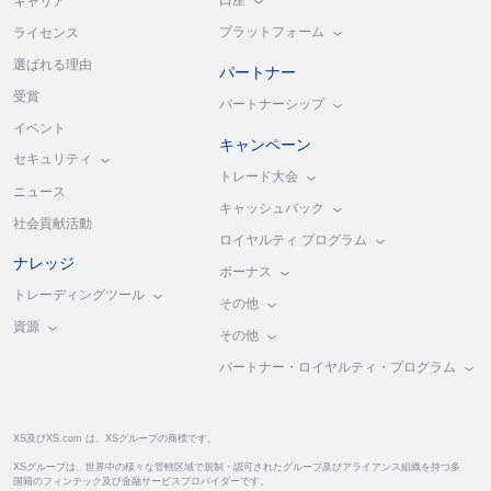
口座
キャリア
プラットフォーム
ライセンス
選ばれる理由
パートナー
受賞
パートナーシップ
イベント
キャンペーン
セキュリティ
トレード大会
ニュース
キャッシュバック
社会貢献活動
ロイヤルティ プログラム
ナレッジ
ボーナス
トレーディングツール
その他
資源
その他
パートナー・ロイヤルティ・プログラム
XS及びXS.com は、XSグループの商標です。
XSグループは、世界中の様々な管轄区域で規制・認可されたグループ及びアライアンス組織を持つ多
国籍のフィンテック及び金融サービスプロバイダーです。