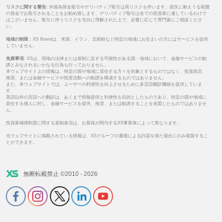
リスクに関する警告:
外国為替金取引やデリバティブ取引は高リスクを伴います。損失に耐えうる範囲
の資金でお取引されることをお勧め致します。デリバティブ取引は全ての投資家に適しているわけで
はございません。取引に伴うリスクを充分に理解された上で、必要に応じて専門家にご相談くださ
い。
地域の制限 :
XS Brandは、米国、イラン、北朝鮮など特定の地域にお住まいの方にはサービスを提供
していません。
免責事項:
XSは、現地の法律または規制に反する可能性がある国・地域において、金融サービスの勧
誘とみなされるいかなる行為も行っておりません。
本ウェブサイト上の情報は、特定の国や地域に居住する方々を対象とするものではなく、投資助言、
推奨、または金融サービスや投資活動への勧誘を構成するものではありません。
また、本ウェブサイトでは、ユーザーの利便性を向上させるために多言語翻訳機能を提供していま
す。
英語以外の言語への翻訳は、あくまで情報提供と利便性を目的としたものであり、特定の国や地域に
居住する個人に対し、金融サービスを提供、推奨、または勧誘することを意図したものではありませ
ん。
投資家補償制度に関する規制条項は、お客様が関与するXS事業体によって異なります。
当ウェブサイトに掲載されている情報は、XSグループの書面による許諾を得た場合にのみ複製するこ
とができます。
無断転載禁止 ©2010 - 2026