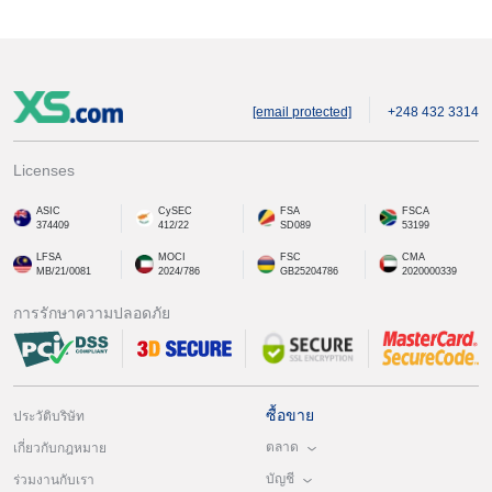
[email protected]
+248 432 3314
Licenses
ASIC
CySEC
FSA
FSCA
374409
412/22
SD089
53199
LFSA
MOCI
FSC
CMA
MB/21/0081
2024/786
GB25204786
2020000339
การรักษาความปลอดภัย
ซื้อขาย
ประวัติบริษัท
ตลาด
เกี่ยวกับกฎหมาย
บัญชี
ร่วมงานกับเรา