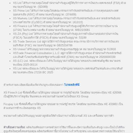
XS Ltd ได้รับการควบคุมโดยสำนักงานกำกับดูแลผู้ให้บริการทางการเงินประเทศเซเชลส์ (FSA) ด้วย
หมายเลขใบอนุญาต: (SD089)
XS Prime Ltd ได้รับการควบคุมโดยคณะกรรมการกำกับหลักทรัพย์และการลงทุนของประเทศ
ออสเตรเลีย (ASIC) ด้วยหมายเลขใบอนุญาต: (374409)
XS Markets Ltd ได้รับการควบคุมโดยคณะกรรมการกำกับหลักทรัพย์และตลาดหลักทรัพย์แห่ง
ประเทศไซปรัส (CySEC) ด้วยหมายเลขใบอนุญาต: (412/22)
XS Finance Ltd ได้รับการควบคุมโดยสำนักงานกำกับดูแลผู้ให้บริการทางการจากเงินลาบวน
(LFSA) ในประเทศมาเลเซีย ด้วยหมายเลขใบอนุญาต: MB/21/0081
XS ZA (Pty) Ltd ได้รับการควบคุมโดยสำนักงานกำกับดูแลการดำเนินงานของสถาบันการเงิน
(FSCA) ในแอฟริกาใต้ (FSCA) ด้วยหมายเลขใบอนุญาต: 53199
XS Trade Services Ltd อยู่ภายใต้การกำกับดูแลของ คณะกรรมาธิการบริการทางการเงินแห่ง
มอริเชียส (FSC) หมายเลขใบอนุญาต GB25204786
XS United ได้รับอนุญาตจากหน่วยงานกำกับดูแลของรัฐคูเวต หมายเลขใบอนุญาต 513918
XSTrade Financial Consultation L.L.C อยู่ภายใต้การกำกับดูแลของ สำนักงานกำกับหลักทรัพย์
และสินค้าโภคภัณฑ์แห่งสหรัฐอาหรับเอมิเรตส์ (CMA) หมายเลขใบอนุญาต 20200000339
XS (LC) Ltd. จดทะเบียนและได้รับใบอนุญาตภายใต้กฎหมายของประเทศเซนต์ลูเซีย หมายเลข
ทะเบียน 2025-00114
XS Ltd จดทะเบียนและได้รับใบอนุญาตภายใต้กฎหมายของประเทศเซนต์วินเซนต์และเกรนาดีนส์
หมายเลขทะเบียน 27216 BC 2025
สำหรับรายละเอียดเพิ่มเติมเกี่ยวกับกฎระเบียบของเรา
โปรดคลิกที่นี่
XS Fintech Ltd ซึ่งจัดตั้งขึ้นภายใต้กฎหมายของสาธารณรัฐไซปรัส โดยมีหมายเลขทะเบียน HE 426566
เป็นผู้ให้บริการโซลูชั่น ฟินเทคและหน่วยงานด้านเทคโนโลยีของ XS Group
Ficupay Ltd ซึ่งจัดตั้งขึ้นภายใต้กฎหมายของสาธารณรัฐไซปรัส โดยมีหมายเลขทะเบียน HE 433983 เป็น
ตัวแทนการชำระเงินของกลุ่ม XS
หน่วยงานข้างต้นได้รับอนุญาตอย่างถูกต้องให้ดำเนินการภายใต้แบรนด์ XS และเครื่องหมายการค้า
คำเตือนความเสี่ยง:
ผลิตภัณฑ์ของเราเทรดด้วยการใช้มาร์จิ้นและมีความเสี่ยงในระดับสูง และเป็นไปได้ที่จะ
สูญเสียเงินทุนทั้งหมดของคุณ ผลิตภัณฑ์เหล่านี้อาจไม่เหมาะสำหรับทุกคน และคุณควรตรวจสอบให้แน่ใจว่า