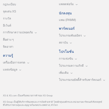
แพลตฟอร์ม
กฎระเบียบ
จุดเด่น XS
นักลงทุน
รางวัล
แพม (PAMM)
อีเว้นท์
พาร์ทเนอร์
การรักษาความปลอดภัย
โปรแกรมพันธมิตร
สื่อต่าง ๆ
สถาบัน
จิตอาสา
โปรโมชั่น
ความรู้
การแข่งขัน
เครื่องมือการเทรด
โปรแกรมความภักดี
แหล่งข้อมูล
เพิ่มเติม
โปรแกรมรอยัลตี้สำหรับพาร์ทเนอร์
XS & XS.com เป็นเครื่องหมายการค้าของ XS Group
XS Group เป็นผู้ให้บริการฟินเทคและการเงินข้ามชาติ โดยมีกลุ่มองค์กรและหน่วยงานพาร์ทเนอร์เชิงกลยุทธ์
ที่ได้รับการควบคุมและอนุญาตในเขตประเทศต่างๆ ทั่วโลก