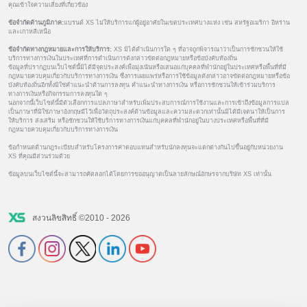
คุณเข้าใจความเสี่ยงที่เกี่ยวข้อง
ข้อจำกัดด้านภูมิภาค:
แบรนด์ XS ไม่ให้บริการแก่ผู้อยู่อาศัยในเขตประเทศบางแห่ง เช่น สหรัฐอเมริกา อิหร่าน
และเกาหลีเหนือ
ข้อจำกัดทางกฎหมายและการให้บริการ:
XS มิได้ดำเนินการใด ๆ ที่อาจถูกพิจารณาว่าเป็นการชักชวนให้ใช้
บริการทางการเงินในประเทศที่การดำเนินการดังกล่าวขัดต่อกฎหมายหรือข้อบังคับท้องถิ่น
ข้อมูลที่ปรากฏบนเว็บไซต์นี้มิได้มีจุดประสงค์เพื่อมุ่งเน้นหรือเสนอแก่บุคคลที่พำนักอยู่ในประเทศหรือพื้นที่ที่มี
กฎหมายควบคุมเกี่ยวกับบริการทางการเงิน ซึ่งการเผยแพร่หรือการใช้ข้อมูลดังกล่าวอาจขัดต่อกฎหมายหรือข้อ
บังคับท้องถิ่นอีกทั้งมิใช่คำแนะนำด้านการลงทุน คำแนะนำทางการเงิน หรือการชักชวนให้เข้าร่วมบริการ
ทางการเงินหรือกิจกรรมการลงทุนใด ๆ
นอกจากนี้เว็บไซต์นี้มีตัวเลือกการแปลภาษาสำหรับเพิ่มประสบการณ์การใช้งานและการเข้าถึงข้อมูลการแปล
เป็นภาษาที่มิใช่ภาษาอังกฤษมีไว้เพื่อวัตถุประสงค์ด้านข้อมูลและความสะดวกเท่านั้นมิได้มีเจตนาให้เป็นการ
ให้บริการ ส่งเสริม หรือชักชวนให้ใช้บริการทางการเงินแก่บุคคลที่พำนักอยู่ในบางประเทศหรือพื้นที่ที่มี
กฎหมายควบคุมเกี่ยวกับบริการทางการเงิน
ข้อกำหนดด้านกฎระเบียบสำหรับโครงการค่าตอบแทนสำหรับนักลงทุนจะแตกต่างกันไปขึ้นอยู่กับหน่วยงาน
XS ที่คุณมีส่วนร่วมด้วย
ข้อมูลบนเว็บไซต์นี้จะสามารถคัดลอกได้โดยการขออนุญาตเป็นลายลักษณ์อักษรจากบริษัท XS เท่านั้น
สงวนลิขสิทธิ์ ©2010 - 2026