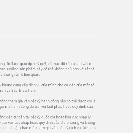
g tôi được giao dịch ký quỹ, có mức độ rủi ro cao và có
bạn. Những sản phẩm này có thể không phù hợp với tất cả
 những rủi ro liên quan.
 không cung cấp dịch vụ của mình cho cư dân của một số
ran và Bắc Triều Tiên.
hông tham gia vào bất kỳ hành động nào có thể được coi là
 gia mà hành động đó trái với luật pháp hoặc quy định của
ng đến cư dân tại bất kỳ quốc gia hoặc khu vực pháp lý
trái với luật pháp hoặc quy định của địa phương và không
n nghị hoặc chào mời tham gia vào bất kỳ dịch vụ tài chính