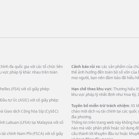
hính đa quốc gia với các tổ chức liên
Cảnh báo rủi ro:
các sản phẩm của chún
u vực pháp lý khác nhau trên toàn
thể ảnh hưởng đến toàn bộ số vốn của 
mọi người, bạn nên đảm bảo đã hiểu hết
helles (FSA) với số giấy phép:
Hạn chế theo khu vực:
Thương hiệu XS
khu vực pháp lý nhất định như Hoa Kỳ, I
Đầu tư Úc (ASIC) với số giấy phép:
Tuyên bố miễn trừ trách nhiệm:
XS k
và Giao dịch Cộng hòa Síp (CySEC)
chào mời dịch vụ tài chính tại các quốc
địa phương.
ính Labuan (LFSA) tại Malaysia với số
Thông tin trên trang web này không hướ
nào mà việc phân phối hoặc sử dụng đó 
 tài chính Nam Phi (FSCA) với số giấy
cấu thành lời khuyên đầu tư hoặc khuyế