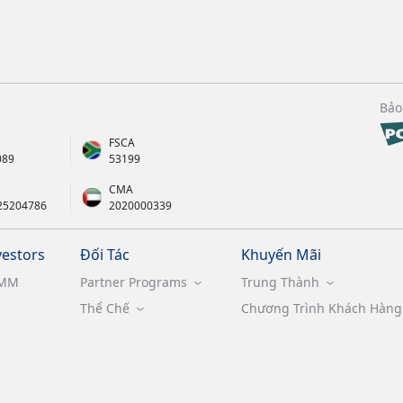
Bảo
FSCA
089
53199
CMA
25204786
2020000339
vestors
Đối Tác
Khuyến Mãi
MM
Partner Programs
Trung Thành
Thể Chế
Chương Trình Khách Hàng 