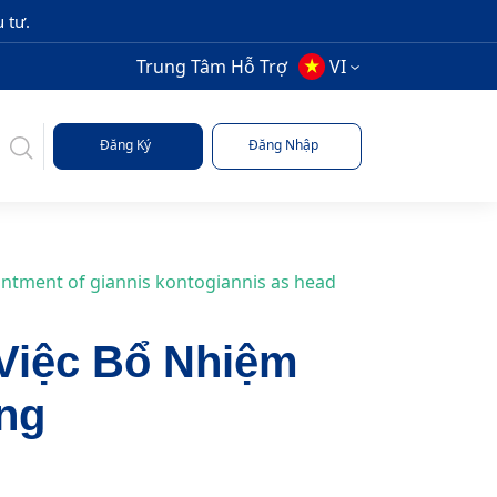
 tư.
Trung Tâm Hỗ Trợ
VI
Đăng Ký
Đăng Nhập
ntment of giannis kontogiannis as head
Việc Bổ Nhiệm
ng