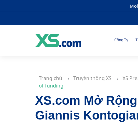
Mọi
Công Ty
T
Trang chủ
Truyền thông XS
XS Pre
of funding
XS.com Mở Rộng 
Giannis Kontogia