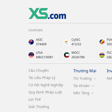
Licenses
ASIC
CySEC
FSA
374409
412/22
SD
LFSA
MOCI
FSC
MB/21/0081
2024/786
GB
Câu Chuyện
Thương Mại
In
Tài Liệu Pháp Lý
Thị Trường
PA
Cơ Hội Nghề Nghiệp
Tài Khoản
Quy Định Pháp Luật
Nền Tảng
Lợi Thế
Giải Thưởng