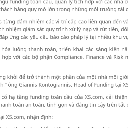
ngũ funding toàn cầu, quản lý tích hợp với các nhà 
 khách hàng quy mô lớn trong những môi trường tài c
 từng đảm nhiệm các vị trí cấp cao liên quan đến vậ
rách nhiệm giám sát quy trình xử lý nạp và rút tiền, đ
đáp ứng các yêu cầu báo cáo pháp lý tại nhiều khu v
a luồng thanh toán, triển khai các sáng kiến nân
ối hợp với các bộ phận Compliance, Finance và Ris
ứng khởi để trở thành một phần của một nhà môi gi
nh,” ông Giannis Kontogiannis, Head of Funding tại XS
ng cố hạ tầng funding toàn cầu của XS.com, cải thi
anh toán an toàn, tinh gọn và đáng tin cậy trên tất c
i XS.com, nhận định: