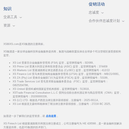
促销活动
知识
忠诚度
交易工具
合作伙伴忠诚度计划
资源
XS和XS.com是XS集团的注册商标。
XS集团是一家全球金融科技和金融服务提供商，集团与战略联盟实体在全球多个司法管辖区接受授权和
监管。
XS Ltd 受塞舌尔金融服务管理局 (FSA) 监管，监管牌照编号：SD089。
XS Prime Ltd 受澳大利亚证券和投资委员会 (ASIC) 监管，监管牌照编号：374409
XS Markets Ltd 受塞浦路斯证券交易委员会 (CySEC) 监管，监管牌照编号：412/22
XS Finance Ltd 受马来西亚纳闽金融服务管理局 (LFSA) 监管，监管牌照编号：MB/21/0081。
XS ZA (Pty) Ltd 受南非金融部门行为监管局 (FSCA) 监管，监管牌照编号：53199。
XS Trade Services Ltd 受毛里求斯金融服务委员会（FSC）监管，监管牌照编号：
GB25204786。
XS United 获得科威特国家监管机构授权，监管牌照编号：513918。
XSTrade Financial Consultation L.L.C 受阿拉伯联合酋长国证券与商品管理局（CMA）监管，
监管牌照编号：20200000339。
XS (LC) LTD. 根据圣卢西亚法律注册并获得授权，注册编号：2025-00114。
XS Ltd 根据圣文森特和格林纳丁斯法律注册并获得授权，注册编号：27216 BC 2025。
如需进一步了解我们的监管资质，请
点击这里
。
XS Fintech Ltd 根据塞浦路斯共和国法律注册成立，公司注册编号为 HE 426566，是一家金融科技解决
方案提供商，也是XS集团的技术部门。