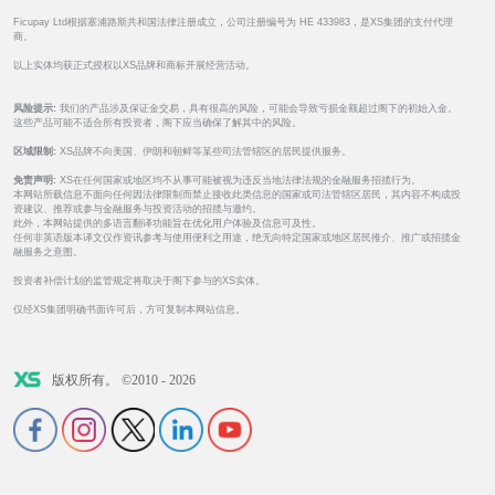
Ficupay Ltd根据塞浦路斯共和国法律注册成立，公司注册编号为 HE 433983，是XS集团的支付代理
商。
以上实体均获正式授权以XS品牌和商标开展经营活动。
风险提示:
我们的产品涉及保证金交易，具有很高的风险，可能会导致亏损金额超过阁下的初始入金。
这些产品可能不适合所有投资者，阁下应当确保了解其中的风险。
区域限制:
XS品牌不向美国、伊朗和朝鲜等某些司法管辖区的居民提供服务。
免责声明:
XS在任何国家或地区均不从事可能被视为违反当地法律法规的金融服务招揽行为。
本网站所载信息不面向任何因法律限制而禁止接收此类信息的国家或司法管辖区居民，其内容不构成投
资建议、推荐或参与金融服务与投资活动的招揽与邀约。
此外，本网站提供的多语言翻译功能旨在优化用户体验及信息可及性。
任何非英语版本译文仅作资讯参考与使用便利之用途，绝无向特定国家或地区居民推介、推广或招揽金
融服务之意图。
投资者补偿计划的监管规定将取决于阁下参与的XS实体。
仅经XS集团明确书面许可后，方可复制本网站信息。
版权所有。 ©2010 - 2026