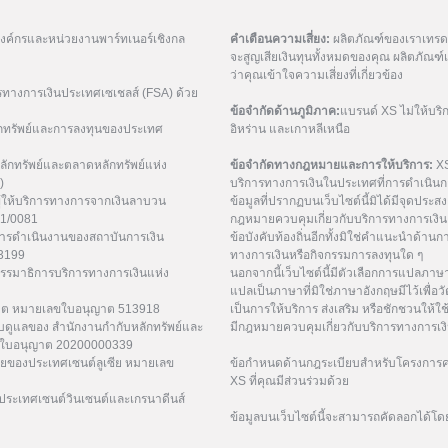
มองค์กรและหน่วยงานพาร์ทเนอร์เชิงกล
คำเตือนความเสี่ยง:
ผลิตภัณฑ์ของเราเทรดด้
จะสูญเสียเงินทุนทั้งหมดของคุณ ผลิตภัณ
ว่าคุณเข้าใจความเสี่ยงที่เกี่ยวข้อง
รทางการเงินประเทศเซเชลส์ (FSA) ด้วย
ข้อจำกัดด้านภูมิภาค:
แบรนด์ XS ไม่ให้บริ
กทรัพย์และการลงทุนของประเทศ
อิหร่าน และเกาหลีเหนือ
ักทรัพย์และตลาดหลักทรัพย์แห่ง
ข้อจำกัดทางกฎหมายและการให้บริการ:
XS
)
บริการทางการเงินในประเทศที่การดำเนินกา
ู้ให้บริการทางการจากเงินลาบวน
ข้อมูลที่ปรากฏบนเว็บไซต์นี้มิได้มีจุดประสงค์
21/0081
กฎหมายควบคุมเกี่ยวกับบริการทางการเงิน 
การดำเนินงานของสถาบันการเงิน
ข้อบังคับท้องถิ่นอีกทั้งมิใช่คำแนะนำด้า
53199
ทางการเงินหรือกิจกรรมการลงทุนใด ๆ
กรรมาธิการบริการทางการเงินแห่ง
นอกจากนี้เว็บไซต์นี้มีตัวเลือกการแปลภา
แปลเป็นภาษาที่มิใช่ภาษาอังกฤษมีไว้เพื่อว
ูเวต หมายเลขใบอนุญาต 513918
เป็นการให้บริการ ส่งเสริม หรือชักชวนให้ใช
ับดูแลของ สำนักงานกำกับหลักทรัพย์และ
มีกฎหมายควบคุมเกี่ยวกับบริการทางการเง
เลขใบอนุญาต 20200000339
ยของประเทศเซนต์ลูเซีย หมายเลข
ข้อกำหนดด้านกฎระเบียบสำหรับโครงการค่
XS ที่คุณมีส่วนร่วมด้วย
ระเทศเซนต์วินเซนต์และเกรนาดีนส์
ข้อมูลบนเว็บไซต์นี้จะสามารถคัดลอกได้โด