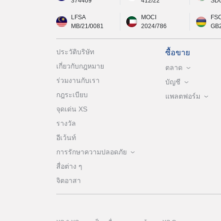
374409
412/22
SD
LFSA
MOCI
FS
MB/21/0081
2024/786
GB
ประวัติบริษัท
ซื้อขาย
เกี่ยวกับกฎหมาย
ตลาด
ร่วมงานกับเรา
บัญชี
กฎระเบียบ
แพลตฟอร์ม
จุดเด่น XS
รางวัล
อีเว้นท์
การรักษาความปลอดภัย
สื่อต่าง ๆ
จิตอาสา