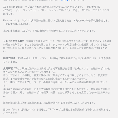
XS Fintech Ltd は、キプロス共和国の法律に基づいて法人化されています。（登録番号 HE
426566）。また、フィンテック・ソリューション・プロバイダーであり、XSグループのテクノロジー
部門です。
Ficupay Ltd は、キプロス共和国の法律に基づいて法人化された、XSグループの決済代行会社です。
（登録番号HE 433983) 。
上記の事業体は、XSブランド及び商標の下で活動することを正式に許可されています。
リスクに関する警告:
外国為替金取引やデリバティブ取引は高リスクを伴います。損失に耐えうる範囲
の資金でお取引されることをお勧め致します。デリバティブ取引は全ての投資家に適しているわけで
はございません。取引に伴うリスクを充分に理解された上で、必要に応じて専門家にご相談くださ
い。
地域の制限 :
XS Brandは、米国、イラン、北朝鮮など特定の地域にお住まいの方にはサービスを提供
していません。
免責事項:
XSは、現地の法律または規制に反する可能性がある国・地域において、金融サービスの勧
誘とみなされるいかなる行為も行っておりません。
本ウェブサイト上の情報は、特定の国や地域に居住する方々を対象とするものではなく、投資助言、
推奨、または金融サービスや投資活動への勧誘を構成するものではありません。
また、本ウェブサイトでは、ユーザーの利便性を向上させるために多言語翻訳機能を提供していま
す。
英語以外の言語への翻訳は、あくまで情報提供と利便性を目的としたものであり、特定の国や地域に
居住する個人に対し、金融サービスを提供、推奨、または勧誘することを意図したものではありませ
ん。
投資家補償制度に関する規制条項は、お客様が関与するXS事業体によって異なります。
当ウェブサイトに掲載されている情報は、XSグループの書面による許諾を得た場合にのみ複製するこ
とができます。