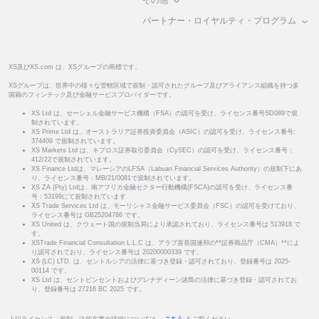
その他
パートナー・ロイヤルティ・プログラム
XS及びXS.com は、XSグループの商標です。
XSグループは、世界中の様々な管轄区域で規制・認可されたグループ及びアライアンス組織を持つ多
国籍のフィンテック及び金融サービスプロバイダーです。
XS Ltd は、セーシェル金融サービス機構（FSA）の認可を受け、ライセンス番号SD089で規
制されています。
XS Prime Ltd は、オーストラリア証券投資委員会（ASIC）の認可を受け、ライセンス番号:
374409 で規制されています。
XS Markets Ltd は、キプロス証券取引委員会（CySEC）の認可を受け、ライセンス番号：
412/22で規制されています。
XS Finance Ltdは、マレーシアのLFSA（Labuan Financial Services Authority）の規制下にあ
り、ライセンス番号：MB/21/0081で規制されています。
XS ZA (Pty) Ltdは、南アフリカ金融セクター行動機構(FSCA)の認可を受け、ライセンス番
号：53199にて規制されています
XS Trade Services Ltd は、モーリシャス金融サービス委員会（FSC）の認可を受けており、
ライセンス番号は GB25204786 です。
XS United は、クウェート国の規制当局により承認されており、ライセンス番号は 513918 で
す。
XSTrade Financial Consultation L.L.C は、アラブ首長国連邦の**証券商品庁（CMA）**によ
り認可されており、ライセンス番号は 20200000339 です。
XS (LC) LTD. は、セントルシアの法律に基づき登録・認可されており、登録番号は 2025-
00114 です。
XS Ltd は、セントビンセントおよびグレナディーン諸島の法律に基づき登録・認可されてお
り、登録番号は 27216 BC 2025 です。
上記ライセンス、規制、法的文書の詳細については、
こちら
をご覧ください。