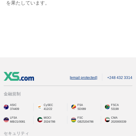
を果たしています。
[email protected]
+248 432 3314
金融規制
ASIC
CySEC
FSA
FSCA
374409
412/22
SD089
53199
LFSA
MOCI
FSC
CMA
MB/21/0081
2024/786
GB25204786
2020000339
セキュリティ