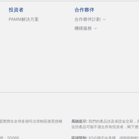
投資者
合作夥伴
PAMM解決方案
合作夥伴計劃
機構服務
聯盟實體在全球多個司法管轄區接受授權
風險提示:
我們的產品涉及保證金交易，
這些產品可能不適合所有投資者，閣下應
號：SD089。
區域限制:
XS品牌不向美國、伊朗和朝鮮