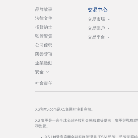
品牌故事
交易中心
法律文件
交易市場
招賢納士
交易賬戶
監管資質
交易平台
公司優勢
榮譽獎項
企業活動
安全
社會責任
XS和XS.com是XS集團的注冊商標。
XS 集團是一家全球金融科技和金融服務提供者，集團與戰略
和監管。
XS Ltd受塞席爾金融服務管理局 (FSA) 監管，監管牌照編