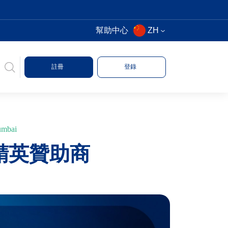
幫助中心
ZH
註冊
登錄
umbai
po精英贊助商