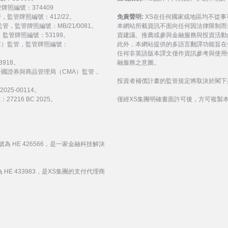
監管牌照編號：374409
 監管，監管牌照編號：412/22。
免責聲明:
XS在任何國家或地區均不從
) 監管，監管牌照編號：MB/21/0081。
本網站所載資訊不面向任何因法律限制而
監管，監管牌照編號：53199。
資建議、推薦或參與金融服務與投資活動
會（FSC）監管，監管牌照編號：
此外，本網站提供的多語言翻譯功能旨在
任何非英語版本譯文僅作資訊參考與使用
3918。
融服務之意圖。
受阿拉伯聯合大公國證券與商品管理局（CMA）監管，
投資者補償計畫的監管規定將取決於閣下
25-00114。
216 BC 2025。
僅經XS集團明確書面許可後，方可複製
號為 HE 426566，是一家金融科技解決
 HE 433983，是XS集團的支付代理商