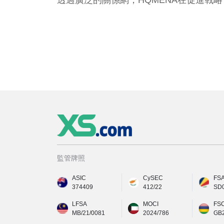
透過廣泛的關係網，HQMENA在促進戰
監管牌照
ASIC
CySEC
FS
374409
412/22
SD
LFSA
MOCI
FS
MB/21/0081
2024/786
GB