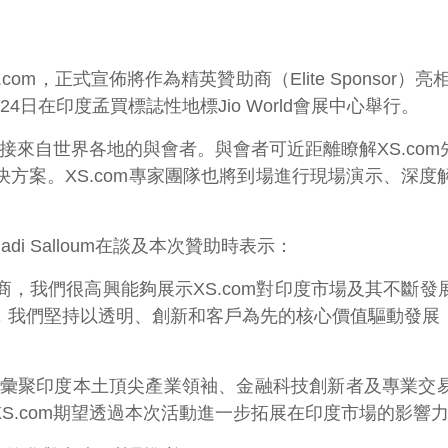
正式宣佈將作為精英贊助商（Elite Sponsor）亮相於202
3日至24日在印度孟買標誌性地標Jio World會展中心舉行。
迎接來自世界各地的與會者。與會者可近距離瞭解XS.c
方案。XS.com專家團隊也將到場進行現場演示、深
adi Salloum在談及本次贊助時表示：
精英贊助商，我們很高興能夠展示XS.com對印度市場及其
，我們堅持以透明、創新和客戶為先的核心價值驅動發展
，將彙聚印度本土頂尖產業領袖、金融科技創新者及專業交
S.com期望透過本次活動進一步拓展在印度市場的影響