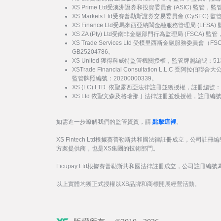
XS Prime Ltd受澳洲證券和投資委員會 (ASIC) 監管，
XS Markets Ltd受賽普勒斯證券交易委員會 (CySEC)
XS Finance Ltd受馬來西亞納閩金融服務管理局 (LFSA
XS ZA (Pty) Ltd受南非金融部門行為監理局 (FSCA) 
XS Trade Services Ltd 受模里西斯金融服務委員
GB25204786。
XS United 獲得科威特監管機關授權，監管牌照編號：51
XSTrade Financial Consultation L.L.C 
監管牌照編號：20200000339。
XS (LC) LTD. 依聖露西亞法律註冊並獲授權，註冊編號：20
XS Ltd 依聖文森及格瑞那丁法律註冊並獲授權，註冊編號：27
如需進一步瞭解我們的監管資質，請
點擊這裡
。
XS Fintech Ltd根據賽普勒斯共和國法律註冊成立，公司註冊編
方案提供商，也是XS集團的技術部門。
Ficupay Ltd根據賽普勒斯共和國法律註冊成立，公司註冊編號為
以上實體均獲正式授權以XS品牌和商標開展經營活動。