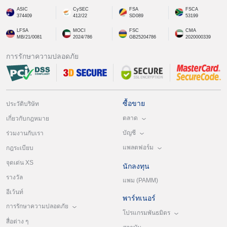
ASIC
CySEC
FSA
FSCA
374409
412/22
SD089
53199
LFSA
MOCI
FSC
CMA
MB/21/0081
2024/786
GB25204786
2020000339
การรักษาความปลอดภัย
ซื้อขาย
ประวัติบริษัท
ตลาด
เกี่ยวกับกฎหมาย
บัญชี
ร่วมงานกับเรา
แพลตฟอร์ม
กฎระเบียบ
จุดเด่น XS
นักลงทุน
รางวัล
แพม (PAMM)
อีเว้นท์
พาร์ทเนอร์
การรักษาความปลอดภัย
โปรแกรมพันธมิตร
สื่อต่าง ๆ