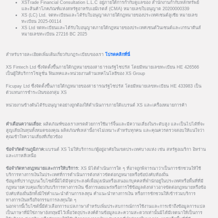
XSTrade Financial Consultation L.L.C อยู่ภายใต้การกำกับดูแลของ สำนักงานกำกับหลักทรัพย์
และสินค้าโภคภัณฑ์แห่งสหรัฐอาหรับเอมิเรตส์ (CMA) หมายเลขใบอนุญาต 20200000339
XS (LC) Ltd. จดทะเบียนและได้รับใบอนุญาตภายใต้กฎหมายของประเทศเซนต์ลูเซีย หมายเลข
ทะเบียน 2025-00114
XS Ltd จดทะเบียนและได้รับใบอนุญาตภายใต้กฎหมายของประเทศเซนต์วินเซนต์และเกรนาดีนส์
หมายเลขทะเบียน 27216 BC 2025
สำหรับรายละเอียดเพิ่มเติมเกี่ยวกับกฎระเบียบของเรา
โปรดคลิกที่นี่
XS Fintech Ltd ซึ่งจัดตั้งขึ้นภายใต้กฎหมายของสาธารณรัฐไซปรัส โดยมีหมายเลขทะเบียน HE 426566
เป็นผู้ให้บริการโซลูชั่น ฟินเทคและหน่วยงานด้านเทคโนโลยีของ XS Group
Ficupay Ltd ซึ่งจัดตั้งขึ้นภายใต้กฎหมายของสาธารณรัฐไซปรัส โดยมีหมายเลขทะเบียน HE 433983 เป็น
ตัวแทนการชำระเงินของกลุ่ม XS
หน่วยงานข้างต้นได้รับอนุญาตอย่างถูกต้องให้ดำเนินการภายใต้แบรนด์ XS และเครื่องหมายการค้า
คำเตือนความเสี่ยง:
ผลิตภัณฑ์ของเราเทรดด้วยการใช้มาร์จิ้นและมีความเสี่ยงในระดับสูง และเป็นไปได้ที่จะ
สูญเสียเงินทุนทั้งหมดของคุณ ผลิตภัณฑ์เหล่านี้อาจไม่เหมาะสำหรับทุกคน และคุณควรตรวจสอบให้แน่ใจว่า
คุณเข้าใจความเสี่ยงที่เกี่ยวข้อง
ข้อจำกัดด้านภูมิภาค:
แบรนด์ XS ไม่ให้บริการแก่ผู้อยู่อาศัยในเขตประเทศบางแห่ง เช่น สหรัฐอเมริกา อิหร่าน
และเกาหลีเหนือ
ข้อจำกัดทางกฎหมายและการให้บริการ:
XS มิได้ดำเนินการใด ๆ ที่อาจถูกพิจารณาว่าเป็นการชักชวนให้ใช้
บริการทางการเงินในประเทศที่การดำเนินการดังกล่าวขัดต่อกฎหมายหรือข้อบังคับท้องถิ่น
ข้อมูลที่ปรากฏบนเว็บไซต์นี้มิได้มีจุดประสงค์เพื่อมุ่งเน้นหรือเสนอแก่บุคคลที่พำนักอยู่ในประเทศหรือพื้นที่ที่มี
กฎหมายควบคุมเกี่ยวกับบริการทางการเงิน ซึ่งการเผยแพร่หรือการใช้ข้อมูลดังกล่าวอาจขัดต่อกฎหมายหรือข้อ
บังคับท้องถิ่นอีกทั้งมิใช่คำแนะนำด้านการลงทุน คำแนะนำทางการเงิน หรือการชักชวนให้เข้าร่วมบริการ
ทางการเงินหรือกิจกรรมการลงทุนใด ๆ
นอกจากนี้เว็บไซต์นี้มีตัวเลือกการแปลภาษาสำหรับเพิ่มประสบการณ์การใช้งานและการเข้าถึงข้อมูลการแปล
เป็นภาษาที่มิใช่ภาษาอังกฤษมีไว้เพื่อวัตถุประสงค์ด้านข้อมูลและความสะดวกเท่านั้นมิได้มีเจตนาให้เป็นการ