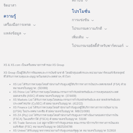
สถาบัน
จิตอาสา
โปรโมชั่น
ความรู้
การแข่งขัน
เครื่องมือการเทรด
โปรแกรมความภักดี
แหล่งข้อมูล
เพิ่มเติม
โปรแกรมรอยัลตี้สำหรับพาร์ทเนอร์
XS & XS.com เป็นเครื่องหมายการค้าของ XS Group
XS Group เป็นผู้ให้บริการฟินเทคและการเงินข้ามชาติ โดยมีกลุ่มองค์กรและหน่วยงานพาร์ทเนอร์เชิงกลยุทธ์
ที่ได้รับการควบคุมและอนุญาตในเขตประเทศต่างๆ ทั่วโลก
XS Ltd ได้รับการควบคุมโดยสำนักงานกำกับดูแลผู้ให้บริการทางการเงินประเทศเซเชลส์ (FSA) ด้วย
หมายเลขใบอนุญาต: (SD089)
XS Prime Ltd ได้รับการควบคุมโดยคณะกรรมการกำกับหลักทรัพย์และการลงทุนของประเทศ
ออสเตรเลีย (ASIC) ด้วยหมายเลขใบอนุญาต: (374409)
XS Markets Ltd ได้รับการควบคุมโดยคณะกรรมการกำกับหลักทรัพย์และตลาดหลักทรัพย์แห่ง
ประเทศไซปรัส (CySEC) ด้วยหมายเลขใบอนุญาต: (412/22)
XS Finance Ltd ได้รับการควบคุมโดยสำนักงานกำกับดูแลผู้ให้บริการทางการจากเงินลาบวน
(LFSA) ในประเทศมาเลเซีย ด้วยหมายเลขใบอนุญาต: MB/21/0081
XS ZA (Pty) Ltd ได้รับการควบคุมโดยสำนักงานกำกับดูแลการดำเนินงานของสถาบันการเงิน
(FSCA) ในแอฟริกาใต้ (FSCA) ด้วยหมายเลขใบอนุญาต: 53199
XS Trade Services Ltd อยู่ภายใต้การกำกับดูแลของ คณะกรรมาธิการบริการทางการเงินแห่ง
มอริเชียส (FSC) หมายเลขใบอนุญาต GB25204786
XS United ได้รับอนุญาตจากหน่วยงานกำกับดูแลของรัฐคูเวต หมายเลขใบอนุญาต 513918