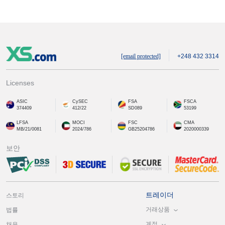
[email protected]
+248 432 3314
Licenses
ASIC
CySEC
FSA
FSCA
374409
412/22
SD089
53199
LFSA
MOCI
FSC
CMA
MB/21/0081
2024/786
GB25204786
2020000339
보안
트레이더
스토리
거래상품
법률
계정
채용