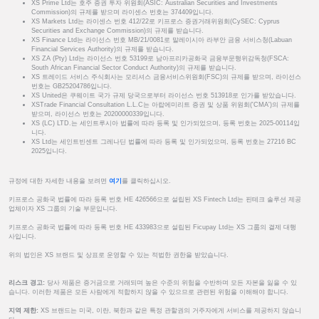
XS Prime Ltd는 호주 증권 투자 위원회(ASIC: Australian Securities and Investments
Commission)의 규제를 받으며 라이센스 번호는 374409입니다.
XS Markets Ltd는 라이센스 번호 412/22로 키프로스 증권거래위원회(CySEC: Cyprus
Securities and Exchange Commission)의 규제를 받습니다.
XS Finance Ltd는 라이선스 번호 MB/21/0081로 말레이시아 라부안 금융 서비스청(Labuan
Financial Services Authority)의 규제를 받습니다.
XS ZA (Pty) Ltd는 라이선스 번호 53199로 남아프리카공화국 금융부문행위감독청(FSCA:
South African Financial Sector Conduct Authority)의 규제를 받습니다.
XS 트레이드 서비스 주식회사는 모리셔스 금융서비스위원회(FSC)의 규제를 받으며, 라이선스
번호는 GB25204786입니다.
XS United은 쿠웨이트 국가 규제 당국으로부터 라이선스 번호 513918로 인가를 받았습니다.
XSTrade Financial Consultation L.L.C는 아랍에미리트 증권 및 상품 위원회('CMA')의 규제를
받으며, 라이선스 번호는 20200000339입니다.
XS (LC) LTD.는 세인트루시아 법률에 따라 등록 및 인가되었으며, 등록 번호는 2025-00114입
니다.
XS Ltd는 세인트빈센트 그레나딘 법률에 따라 등록 및 인가되었으며, 등록 번호는 27216 BC
2025입니다.
규정에 대한 자세한 내용을 보려면
여기
를 클릭하십시오.
키프로스 공화국 법률에 따라 등록 번호 HE 426566으로 설립된 XS Fintech Ltd는 핀테크 솔루션 제공
업체이자 XS 그룹의 기술 부문입니다.
키프로스 공화국 법률에 따라 등록 번호 HE 433983으로 설립된 Ficupay Ltd는 XS 그룹의 결제 대행
사입니다.
위의 법인은 XS 브랜드 및 상표로 운영할 수 있는 적법한 권한을 받았습니다.
리스크 경고:
당사 제품은 증거금으로 거래되며 높은 수준의 위험을 수반하며 모든 자본을 잃을 수 있
습니다. 이러한 제품은 모든 사람에게 적합하지 않을 수 있으므로 관련된 위험을 이해해야 합니다.
지역 제한:
XS 브랜드는 미국, 이란, 북한과 같은 특정 관할권의 거주자에게 서비스를 제공하지 않습니