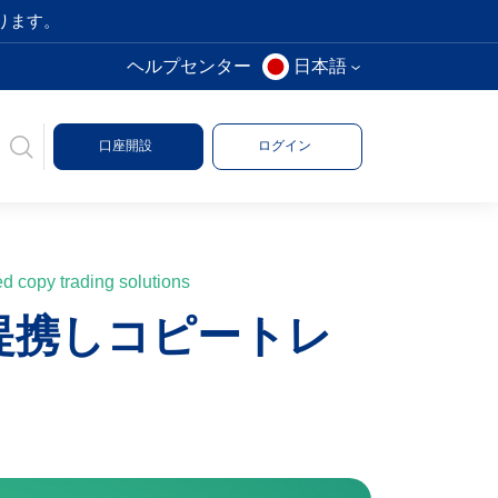
ります。
ヘルプセンター
日本語
口座開設
ログイン
d copy trading solutions
nsと提携しコピートレ