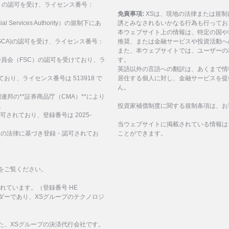
SEC）の認可を受け、ライセンス番号：
免責事項:
XSは、現地の法律または規
al Services Authority）の規制下にあ
誘とみなされるいかなる行為も行ってお
。
本ウェブサイト上の情報は、特定の国や
構(FSCA)の認可を受け、ライセンス番号：
推奨、または金融サービスや投資活動へ
また、本ウェブサイトでは、ユーザーの
サービス委員会（FSC）の認可を受けており、ラ
す。
英語以外の言語への翻訳は、あくまで情
ており、ライセンス番号は 513918 で
居住する個人に対し、金融サービスを提
ん。
、アラブ首長国連邦の**証券商品庁（CMA）**により
。
投資家補償制度に関する規制条項は、お
認可されており、登録番号は 2025-
当ウェブサイトに掲載されている情報は
諸島の法律に基づき登録・認可されてお
ことができます。
をご覧ください。
化されています。（登録番号 HE
イダーであり、XSグループのテクノロジ
された、XSグループの決済代行会社です。