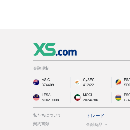
金融規制
ASIC
CySEC
FS
374409
412/22
SD
LFSA
MOCI
FS
MB/21/0081
2024/786
GB
私たちについて
トレード
契約書類
金融商品