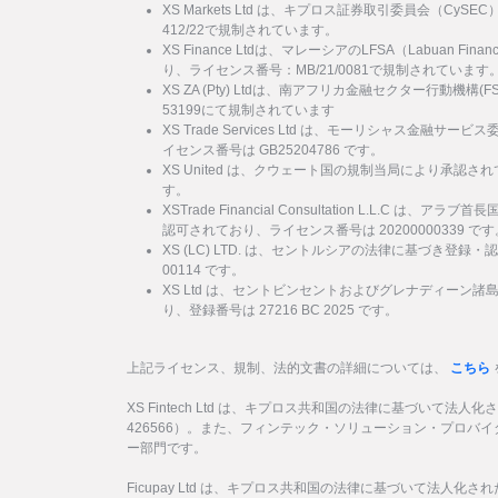
XS Markets Ltd は、キプロス証券取引委員会（Cy
412/22で規制されています。
XS Finance Ltdは、マレーシアのLFSA（Labuan Financi
り、ライセンス番号：MB/21/0081で規制されています
XS ZA (Pty) Ltdは、南アフリカ金融セクター行動機
53199にて規制されています
XS Trade Services Ltd は、モーリシャス金融
イセンス番号は GB25204786 です。
XS United は、クウェート国の規制当局により承認され
す。
XSTrade Financial Consultation L.L.C は
認可されており、ライセンス番号は 20200000339 です
XS (LC) LTD. は、セントルシアの法律に基づき登録・
00114 です。
XS Ltd は、セントビンセントおよびグレナディーン
り、登録番号は 27216 BC 2025 です。
上記ライセンス、規制、法的文書の詳細については、
こちら
XS Fintech Ltd は、キプロス共和国の法律に基づいて法人
426566）。また、フィンテック・ソリューション・プロバ
ー部門です。
Ficupay Ltd は、キプロス共和国の法律に基づいて法人化