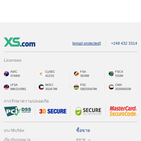
[email protected]
+248 432 3314
Licenses
ASIC
CySEC
FSA
FSCA
374409
412/22
SD089
53199
LFSA
MOCI
FSC
CMA
MB/21/0081
2024/786
GB25204786
2020000339
การรักษาความปลอดภัย
ซื้อขาย
ประวัติบริษัท
ตลาด
เกี่ยวกับกฎหมาย