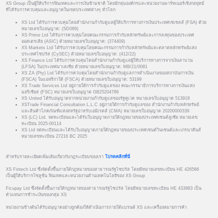
XS Group เป็นผู้ให้บริการฟินเทคและการเงินข้ามชาติ โดยมีกลุ่มองค์กรและหน่วยงานพาร์ทเนอร์เชิงกลยุทธ์
ที่ได้รับการควบคุมและอนุญาตในเขตประเทศต่างๆ ทั่วโลก
XS Ltd ได้รับการควบคุมโดยสำนักงานกำกับดูแลผู้ให้บริการทางการเงินประเทศเซเชลส์ (FSA) ด้วย
หมายเลขใบอนุญาต: (SD089)
XS Prime Ltd ได้รับการควบคุมโดยคณะกรรมการกำกับหลักทรัพย์และการลงทุนของประเทศ
ออสเตรเลีย (ASIC) ด้วยหมายเลขใบอนุญาต: (374409)
XS Markets Ltd ได้รับการควบคุมโดยคณะกรรมการกำกับหลักทรัพย์และตลาดหลักทรัพย์แห่ง
ประเทศไซปรัส (CySEC) ด้วยหมายเลขใบอนุญาต: (412/22)
XS Finance Ltd ได้รับการควบคุมโดยสำนักงานกำกับดูแลผู้ให้บริการทางการจากเงินลาบวน
(LFSA) ในประเทศมาเลเซีย ด้วยหมายเลขใบอนุญาต: MB/21/0081
XS ZA (Pty) Ltd ได้รับการควบคุมโดยสำนักงานกำกับดูแลการดำเนินงานของสถาบันการเงิน
(FSCA) ในแอฟริกาใต้ (FSCA) ด้วยหมายเลขใบอนุญาต: 53199
XS Trade Services Ltd อยู่ภายใต้การกำกับดูแลของ คณะกรรมาธิการบริการทางการเงินแห่ง
มอริเชียส (FSC) หมายเลขใบอนุญาต GB25204786
XS United ได้รับอนุญาตจากหน่วยงานกำกับดูแลของรัฐคูเวต หมายเลขใบอนุญาต 513918
XSTrade Financial Consultation L.L.C อยู่ภายใต้การกำกับดูแลของ สำนักงานกำกับหลักทรัพย์
และสินค้าโภคภัณฑ์แห่งสหรัฐอาหรับเอมิเรตส์ (CMA) หมายเลขใบอนุญาต 20200000339
XS (LC) Ltd. จดทะเบียนและได้รับใบอนุญาตภายใต้กฎหมายของประเทศเซนต์ลูเซีย หมายเลข
ทะเบียน 2025-00114
XS Ltd จดทะเบียนและได้รับใบอนุญาตภายใต้กฎหมายของประเทศเซนต์วินเซนต์และเกรนาดีนส์
หมายเลขทะเบียน 27216 BC 2025
สำหรับรายละเอียดเพิ่มเติมเกี่ยวกับกฎระเบียบของเรา
โปรดคลิกที่นี่
XS Fintech Ltd ซึ่งจัดตั้งขึ้นภายใต้กฎหมายของสาธารณรัฐไซปรัส โดยมีหมายเลขทะเบียน HE 426566
เป็นผู้ให้บริการโซลูชั่น ฟินเทคและหน่วยงานด้านเทคโนโลยีของ XS Group
Ficupay Ltd ซึ่งจัดตั้งขึ้นภายใต้กฎหมายของสาธารณรัฐไซปรัส โดยมีหมายเลขทะเบียน HE 433983 เป็น
ตัวแทนการชำระเงินของกลุ่ม XS
หน่วยงานข้างต้นได้รับอนุญาตอย่างถูกต้องให้ดำเนินการภายใต้แบรนด์ XS และเครื่องหมายการค้า