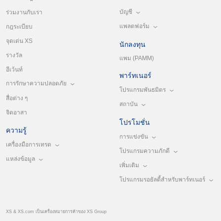
บัญชี
ร่วมงานกับเรา
แพลตฟอร์ม
กฎระเบียบ
จุดเด่น XS
นักลงทุน
รางวัล
แพม (PAMM)
อีเว้นท์
พาร์ทเนอร์
การรักษาความปลอดภัย
โปรแกรมพันธมิตร
สื่อต่าง ๆ
สถาบัน
จิตอาสา
โปรโมชั่น
ความรู้
การแข่งขัน
เครื่องมือการเทรด
โปรแกรมความภักดี
แหล่งข้อมูล
เพิ่มเติม
โปรแกรมรอยัลตี้สำหรับพาร์ทเนอร์
XS & XS.com เป็นเครื่องหมายการค้าของ XS Group