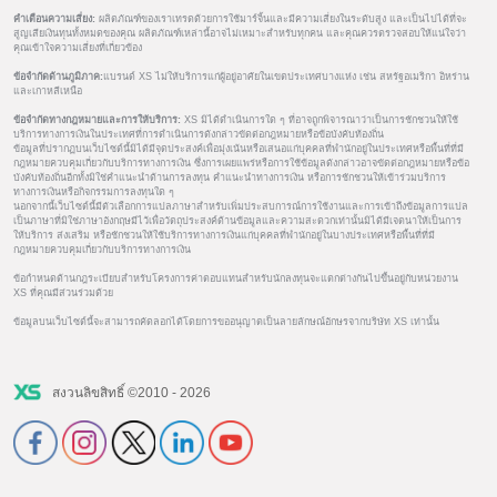
คำเตือนความเสี่ยง:
ผลิตภัณฑ์ของเราเทรดด้วยการใช้มาร์จิ้นและมีความเสี่ยงในระดับสูง และเป็นไปได้ที่จะ
สูญเสียเงินทุนทั้งหมดของคุณ ผลิตภัณฑ์เหล่านี้อาจไม่เหมาะสำหรับทุกคน และคุณควรตรวจสอบให้แน่ใจว่า
คุณเข้าใจความเสี่ยงที่เกี่ยวข้อง
ข้อจำกัดด้านภูมิภาค:
แบรนด์ XS ไม่ให้บริการแก่ผู้อยู่อาศัยในเขตประเทศบางแห่ง เช่น สหรัฐอเมริกา อิหร่าน
และเกาหลีเหนือ
ข้อจำกัดทางกฎหมายและการให้บริการ:
XS มิได้ดำเนินการใด ๆ ที่อาจถูกพิจารณาว่าเป็นการชักชวนให้ใช้
บริการทางการเงินในประเทศที่การดำเนินการดังกล่าวขัดต่อกฎหมายหรือข้อบังคับท้องถิ่น
ข้อมูลที่ปรากฏบนเว็บไซต์นี้มิได้มีจุดประสงค์เพื่อมุ่งเน้นหรือเสนอแก่บุคคลที่พำนักอยู่ในประเทศหรือพื้นที่ที่มี
กฎหมายควบคุมเกี่ยวกับบริการทางการเงิน ซึ่งการเผยแพร่หรือการใช้ข้อมูลดังกล่าวอาจขัดต่อกฎหมายหรือข้อ
บังคับท้องถิ่นอีกทั้งมิใช่คำแนะนำด้านการลงทุน คำแนะนำทางการเงิน หรือการชักชวนให้เข้าร่วมบริการ
ทางการเงินหรือกิจกรรมการลงทุนใด ๆ
นอกจากนี้เว็บไซต์นี้มีตัวเลือกการแปลภาษาสำหรับเพิ่มประสบการณ์การใช้งานและการเข้าถึงข้อมูลการแปล
เป็นภาษาที่มิใช่ภาษาอังกฤษมีไว้เพื่อวัตถุประสงค์ด้านข้อมูลและความสะดวกเท่านั้นมิได้มีเจตนาให้เป็นการ
ให้บริการ ส่งเสริม หรือชักชวนให้ใช้บริการทางการเงินแก่บุคคลที่พำนักอยู่ในบางประเทศหรือพื้นที่ที่มี
กฎหมายควบคุมเกี่ยวกับบริการทางการเงิน
ข้อกำหนดด้านกฎระเบียบสำหรับโครงการค่าตอบแทนสำหรับนักลงทุนจะแตกต่างกันไปขึ้นอยู่กับหน่วยงาน
XS ที่คุณมีส่วนร่วมด้วย
ข้อมูลบนเว็บไซต์นี้จะสามารถคัดลอกได้โดยการขออนุญาตเป็นลายลักษณ์อักษรจากบริษัท XS เท่านั้น
สงวนลิขสิทธิ์ ©2010 - 2026