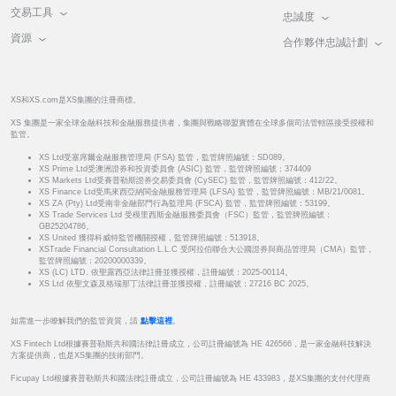
交易工具
忠誠度
資源
合作夥伴忠誠計劃
XS和XS.com是XS集團的注冊商標。
XS 集團是一家全球金融科技和金融服務提供者，集團與戰略聯盟實體在全球多個司法管轄區接受授權和
監管。
XS Ltd受塞席爾金融服務管理局 (FSA) 監管，監管牌照編號：SD089。
XS Prime Ltd受澳洲證券和投資委員會 (ASIC) 監管，監管牌照編號：374409
XS Markets Ltd受賽普勒斯證券交易委員會 (CySEC) 監管，監管牌照編號：412/22。
XS Finance Ltd受馬來西亞納閩金融服務管理局 (LFSA) 監管，監管牌照編號：MB/21/0081。
XS ZA (Pty) Ltd受南非金融部門行為監理局 (FSCA) 監管，監管牌照編號：53199。
XS Trade Services Ltd 受模里西斯金融服務委員會（FSC）監管，監管牌照編號：
GB25204786。
XS United 獲得科威特監管機關授權，監管牌照編號：513918。
XSTrade Financial Consultation L.L.C 受阿拉伯聯合大公國證券與商品管理局（CMA）監管，
監管牌照編號：20200000339。
XS (LC) LTD. 依聖露西亞法律註冊並獲授權，註冊編號：2025-00114。
XS Ltd 依聖文森及格瑞那丁法律註冊並獲授權，註冊編號：27216 BC 2025。
如需進一步瞭解我們的監管資質，請
點擊這裡
。
XS Fintech Ltd根據賽普勒斯共和國法律註冊成立，公司註冊編號為 HE 426566，是一家金融科技解決
方案提供商，也是XS集團的技術部門。
Ficupay Ltd根據賽普勒斯共和國法律註冊成立，公司註冊編號為 HE 433983，是XS集團的支付代理商