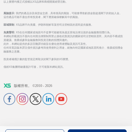
以上實體均獲正式授權以XS品牌和商標開展經營活動。
風險提示:
我們的產品涉及保證金交易，具有很高的風險，可能會導致虧損金額超過閣下的初始入金。
這些產品可能不適合所有投資者，閣下應當確保瞭解其中的風險。
區域限制:
XS品牌不向美國、伊朗和朝鮮等某些司法管轄區的居民提供服務。
免責聲明:
XS在任何國家或地區均不從事可能被視為違反當地法律法規的金融服務招攬行為。
本網站所載資訊不面向任何因法律限制而禁止接收此類資訊的國家或司法管轄區居民，其內容不構成投
資建議、推薦或參與金融服務與投資活動的招攬與邀約。
此外，本網站提供的多語言翻譯功能旨在優化使用者體驗及資訊可及性。
任何非英語版本譯文僅作資訊參考與使用便利之用途，絕無向特定國家或地區居民推介、推廣或招攬金
融服務之意圖。
投資者補償計畫的監管規定將取決於閣下參與的XS實體。
僅經XS集團明確書面許可後，方可複製本網站資訊。
版權所有。 ©2010 - 2026