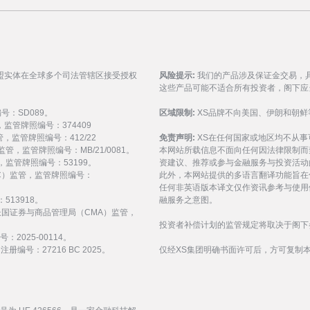
盟实体在全球多个司法管辖区接受授权
风险提示:
我们的产品涉及保证金交易，
这些产品可能不适合所有投资者，阁下应
编号：SD089。
区域限制:
XS品牌不向美国、伊朗和朝鲜
监管，监管牌照编号：374409
 监管，监管牌照编号：412/22
免责声明:
XS在任何国家或地区均不从
) 监管，监管牌照编号：MB/21/0081。
本网站所载信息不面向任何因法律限制而
 监管，监管牌照编号：53199。
资建议、推荐或参与金融服务与投资活动
会（FSC）监管，监管牌照编号：
此外，本网站提供的多语言翻译功能旨在
任何非英语版本译文仅作资讯参考与使用
513918。
融服务之意图。
受阿拉伯联合酋长国证券与商品管理局（CMA）监管，
投资者补偿计划的监管规定将取决于阁下
：2025-00114。
编号：27216 BC 2025。
仅经XS集团明确书面许可后，方可复制