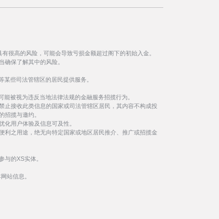
具有很高的风险，可能会导致亏损金额超过阁下的初始入金。
当确保了解其中的风险。
等某些司法管辖区的居民提供服务。
事可能被视为违反当地法律法规的金融服务招揽行为。
禁止接收此类信息的国家或司法管辖区居民，其内容不构成投
的招揽与邀约。
优化用户体验及信息可及性。
便利之用途，绝无向特定国家或地区居民推介、推广或招揽金
参与的XS实体。
本网站信息。