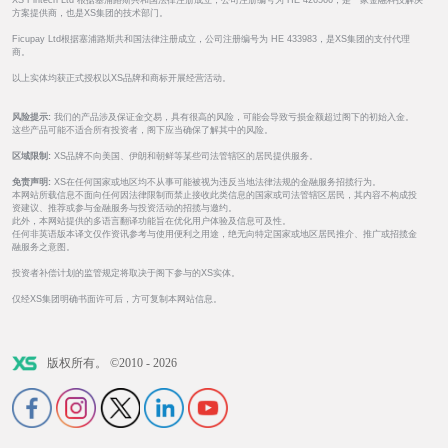
XS Fintech Ltd 根据塞浦路斯共和国法律注册成立，公司注册编号为 HE 426566，是一家金融科技解决
方案提供商，也是XS集团的技术部门。
Ficupay Ltd根据塞浦路斯共和国法律注册成立，公司注册编号为 HE 433983，是XS集团的支付代理
商。
以上实体均获正式授权以XS品牌和商标开展经营活动。
风险提示:
我们的产品涉及保证金交易，具有很高的风险，可能会导致亏损金额超过阁下的初始入金。
这些产品可能不适合所有投资者，阁下应当确保了解其中的风险。
区域限制:
XS品牌不向美国、伊朗和朝鲜等某些司法管辖区的居民提供服务。
免责声明:
XS在任何国家或地区均不从事可能被视为违反当地法律法规的金融服务招揽行为。
本网站所载信息不面向任何因法律限制而禁止接收此类信息的国家或司法管辖区居民，其内容不构成投
资建议、推荐或参与金融服务与投资活动的招揽与邀约。
此外，本网站提供的多语言翻译功能旨在优化用户体验及信息可及性。
任何非英语版本译文仅作资讯参考与使用便利之用途，绝无向特定国家或地区居民推介、推广或招揽金
融服务之意图。
投资者补偿计划的监管规定将取决于阁下参与的XS实体。
仅经XS集团明确书面许可后，方可复制本网站信息。
版权所有。 ©2010 - 2026