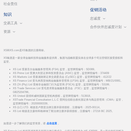
社会责任
促销活动
知识
忠诚度
交易工具
合作伙伴忠诚度计划
资源
XS和XS.com是XS集团的注册商标。
XS集团是一家全球金融科技和金融服务提供商，集团与战略联盟实体在全球多个司法管辖区接受授权和
监管。
XS Ltd 受塞舌尔金融服务管理局 (FSA) 监管，监管牌照编号：SD089。
XS Prime Ltd 受澳大利亚证券和投资委员会 (ASIC) 监管，监管牌照编号：374409
XS Markets Ltd 受塞浦路斯证券交易委员会 (CySEC) 监管，监管牌照编号：412/22
XS Finance Ltd 受马来西亚纳闽金融服务管理局 (LFSA) 监管，监管牌照编号：MB/21/0081。
XS ZA (Pty) Ltd 受南非金融部门行为监管局 (FSCA) 监管，监管牌照编号：53199。
XS Trade Services Ltd 受毛里求斯金融服务委员会（FSC）监管，监管牌照编号：
GB25204786。
XS United 获得科威特国家监管机构授权，监管牌照编号：513918。
XSTrade Financial Consultation L.L.C 受阿拉伯联合酋长国证券与商品管理局（CMA）监管，
监管牌照编号：20200000339。
XS (LC) LTD. 根据圣卢西亚法律注册并获得授权，注册编号：2025-00114。
XS Ltd 根据圣文森特和格林纳丁斯法律注册并获得授权，注册编号：27216 BC 2025。
如需进一步了解我们的监管资质，请
点击这里
。