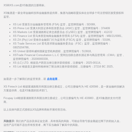
XS和XS.com是XS集团的注册商标。
XS集团是一家全球金融科技和金融服务提供商，集团与战略联盟实体在全球多个司法管辖区接受授权和
监管。
XS Ltd 受塞舌尔金融服务管理局 (FSA) 监管，监管牌照编号：SD089。
XS Prime Ltd 受澳大利亚证券和投资委员会 (ASIC) 监管，监管牌照编号：374409
XS Markets Ltd 受塞浦路斯证券交易委员会 (CySEC) 监管，监管牌照编号：412/22
XS Finance Ltd 受马来西亚纳闽金融服务管理局 (LFSA) 监管，监管牌照编号：MB/21/0081。
XS ZA (Pty) Ltd 受南非金融部门行为监管局 (FSCA) 监管，监管牌照编号：53199。
XS Trade Services Ltd 受毛里求斯金融服务委员会（FSC）监管，监管牌照编号：
GB25204786。
XS United 获得科威特国家监管机构授权，监管牌照编号：513918。
XSTrade Financial Consultation L.L.C 受阿拉伯联合酋长国证券与商品管理局（CMA）监管，
监管牌照编号：20200000339。
XS (LC) LTD. 根据圣卢西亚法律注册并获得授权，注册编号：2025-00114。
XS Ltd 根据圣文森特和格林纳丁斯法律注册并获得授权，注册编号：27216 BC 2025。
如需进一步了解我们的监管资质，请
点击这里
。
XS Fintech Ltd 根据塞浦路斯共和国法律注册成立，公司注册编号为 HE 426566，是一家金融科技解决
方案提供商，也是XS集团的技术部门。
Ficupay Ltd根据塞浦路斯共和国法律注册成立，公司注册编号为 HE 433983，是XS集团的支付代理
商。
以上实体均获正式授权以XS品牌和商标开展经营活动。
风险提示:
我们的产品涉及保证金交易，具有很高的风险，可能会导致亏损金额超过阁下的初始入金。
这些产品可能不适合所有投资者，阁下应当确保了解其中的风险。